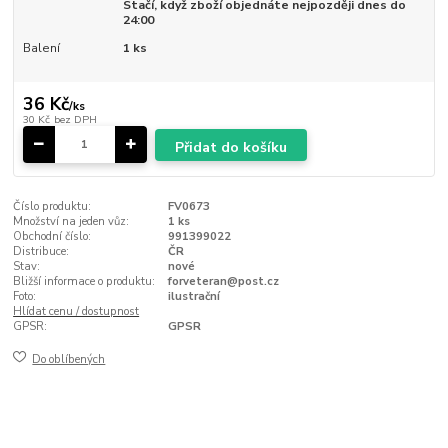
Stačí, když zboží objednáte nejpozději dnes do
24:00
Balení
1 ks
36 Kč
/
ks
30 Kč
bez DPH
Přidat do košíku
Číslo produktu:
FV0673
Množství na jeden vůz:
1 ks
Obchodní číslo:
991399022
Distribuce:
ČR
Stav:
nové
Bližší informace o produktu:
forveteran@post.cz
Foto:
ilustrační
Hlídat cenu / dostupnost
GPSR:
GPSR
Do oblíbených