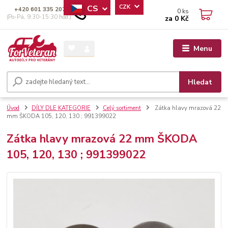
CS
CZK
+420 601 335 207
0
ks
(Po-Pá, 9:30-15:30 hod.)
za
0 Kč
Menu
Hledat
Úvod
DÍLY DLE KATEGORIE
Celý sortiment
Zátka hlavy mrazová 22
mm ŠKODA 105, 120, 130 ; 991399022
Zátka hlavy mrazová 22 mm ŠKODA
105, 120, 130 ; 991399022