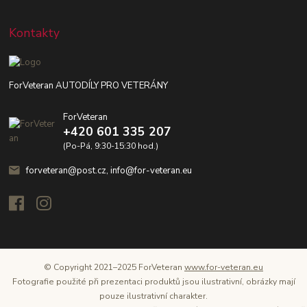
Kontakty
ForVeteran AUTODÍLY PRO VETERÁNY
ForVeteran
+420 601 335 207
(Po-Pá, 9:30-15:30 hod.)
forveteran@post.cz, info@for-veteran.eu
© Copyright 2021–2025 ForVeteran
www.for-veteran.eu
Fotografie použité při prezentaci produktů jsou ilustrativní, obrázky mají
pouze ilustrativní charakter.