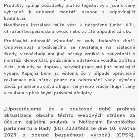
Produkty splňují požadavky platné legislativy a jsou určeny
výhradně k odborné montáži osobou s odpovídající
kvalifikací.
Neodborná instalace může vést k nesprávné funkci dílu,
ohrožení bezpečnosti provozu nebo ztrátě případné záruky.
Prodávající odpovídá výhradně za vady dodaného zboží.
Odpovědnost prodávajícího se nevztahuje na následné
škody, vícenáklady ani jiné nároky vzniklé v souvislosti s
montáží, demontáží, používáním, odstávkou vozidla, ztrátou
zisku, náklady na dopravu, servisní práce ani jiné související
výdaje. Kupující bere na vědomí, že v případě oprávněné
reklamace má nárok pouze na odstranění vady, výměnu
zboží, přiměřenou slevu z kupní ceny nebo vrácení kupní ceny
v souladu s příslušnými právními předpisy.
„Upozorňujeme, že v současné době probíhá
aktualizace obsahu těchto webových stránek za
účelem zajištění souladu s Nařízením Evropského
parlamentu a Rady (EU) 2023/988 ze dne 10. května
2023 o obecné bezpečnosti výrobků (GPSR).