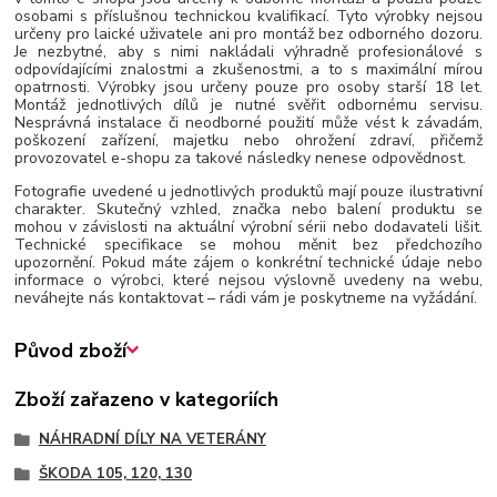
osobami s příslušnou technickou kvalifikací. Tyto výrobky nejsou
určeny pro laické uživatele ani pro montáž bez odborného dozoru.
Je nezbytné, aby s nimi nakládali výhradně profesionálové s
odpovídajícími znalostmi a zkušenostmi, a to s maximální mírou
opatrnosti. Výrobky jsou určeny pouze pro osoby starší 18 let.
Montáž jednotlivých dílů je nutné svěřit odbornému servisu.
Nesprávná instalace či neodborné použití může vést k závadám,
poškození zařízení, majetku nebo ohrožení zdraví, přičemž
provozovatel e-shopu za takové následky nenese odpovědnost.
Fotografie uvedené u jednotlivých produktů mají pouze ilustrativní
charakter. Skutečný vzhled, značka nebo balení produktu se
mohou v závislosti na aktuální výrobní sérii nebo dodavateli lišit.
Technické specifikace se mohou měnit bez předchozího
upozornění. Pokud máte zájem o konkrétní technické údaje nebo
informace o výrobci, které nejsou výslovně uvedeny na webu,
neváhejte nás kontaktovat – rádi vám je poskytneme na vyžádání.
Původ zboží
Zboží zařazeno v kategoriích
NÁHRADNÍ DÍLY NA VETERÁNY
ŠKODA 105, 120, 130