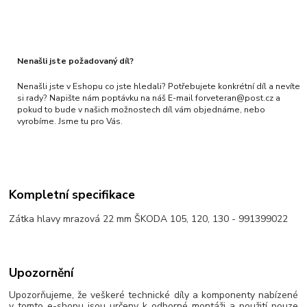
Nenašli jste požadovaný díl?
Nenašli jste v Eshopu co jste hledali? Potřebujete konkrétní díl a nevíte
si rady? Napište nám poptávku na náš E-mail forveteran@post.cz a
pokud to bude v našich možnostech díl vám objednáme, nebo
vyrobíme. Jsme tu pro Vás.
Kompletní specifikace
Zátka hlavy mrazová 22 mm ŠKODA 105, 120, 130 - 991399022
Upozornění
Upozorňujeme, že veškeré technické díly a komponenty nabízené
v tomto e-shopu jsou určeny k odborné montáži a použití pouze