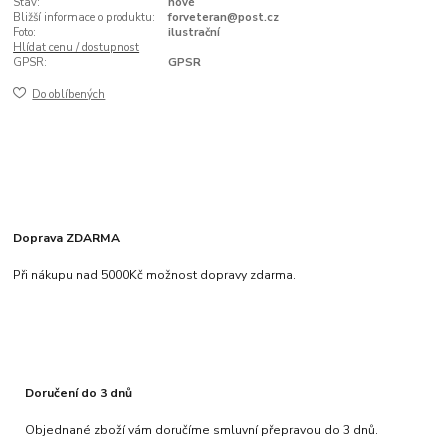
Stav:
nové
Bližší informace o produktu:
forveteran@post.cz
Foto:
ilustrační
Hlídat cenu / dostupnost
GPSR:
GPSR
Do oblíbených
Doprava ZDARMA
Při nákupu nad 5000Kč možnost dopravy zdarma.
Doručení do 3 dnů
Objednané zboží vám doručíme smluvní přepravou do 3 dnů.