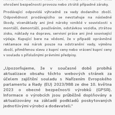
ohrožení bezpečnosti provozu nebo ztrátě případné záruky.
Prodávající odpovídá výhradně za vady dodaného zboží.
Odpovědnost prodávajícího se nevztahuje na následné
škody, vícenáklady ani jiné nároky vzniklé v souvislosti s
montáží, demontáží, používáním, odstávkou vozidla, ztrátou
zisku, náklady na dopravu, servisní práce ani jiné související
výdaje. Kupující bere na vědomí, že v případě oprávněné
reklamace má nárok pouze na odstranění vady, výměnu
zboží, přiměřenou slevu z kupní ceny nebo vrácení kupní ceny
v souladu s příslušnými právními předpisy.
„Upozorňujeme, že v současné době probíhá
aktualizace obsahu těchto webových stránek za
účelem zajištění souladu s Nařízením Evropského
parlamentu a Rady (EU) 2023/988 ze dne 10. května
2023 o obecné bezpečnosti výrobků (GPSR).
Informace o výrobcích jsou průběžně doplňovány a
aktualizovány na základě podkladů poskytovaných
jednotlivými výrobci a dodavateli.“