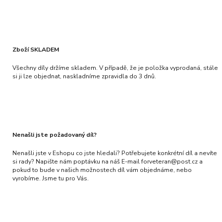
Zboží SKLADEM
Všechny díly držíme skladem. V případě, že je položka vyprodaná, stále
si ji lze objednat, naskladníme zpravidla do 3 dnů.
Nenašli jste požadovaný díl?
Nenašli jste v Eshopu co jste hledali? Potřebujete konkrétní díl a nevíte
si rady? Napište nám poptávku na náš E-mail forveteran@post.cz a
pokud to bude v našich možnostech díl vám objednáme, nebo
vyrobíme. Jsme tu pro Vás.