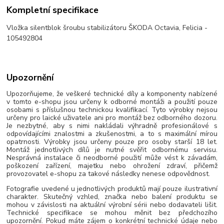
Kompletní specifikace
Vložka silentblok šroubu stabilizátoru ŠKODA Octavia, Felicia -
105492804
Upozornění
Upozorňujeme, že veškeré technické díly a komponenty nabízené
v tomto e-shopu jsou určeny k odborné montáži a použití pouze
osobami s příslušnou technickou kvalifikací. Tyto výrobky nejsou
určeny pro laické uživatele ani pro montáž bez odborného dozoru.
Je nezbytné, aby s nimi nakládali výhradně profesionálové s
odpovídajícími znalostmi a zkušenostmi, a to s maximální mírou
opatrnosti. Výrobky jsou určeny pouze pro osoby starší 18 let.
Montáž jednotlivých dílů je nutné svěřit odbornému servisu.
Nesprávná instalace či neodborné použití může vést k závadám,
poškození zařízení, majetku nebo ohrožení zdraví, přičemž
provozovatel e-shopu za takové následky nenese odpovědnost.
Fotografie uvedené u jednotlivých produktů mají pouze ilustrativní
charakter. Skutečný vzhled, značka nebo balení produktu se
mohou v závislosti na aktuální výrobní sérii nebo dodavateli lišit.
Technické specifikace se mohou měnit bez předchozího
upozornění. Pokud máte zájem o konkrétní technické údaje nebo