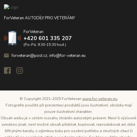
ForVeteran AUTODÍLY PRO VETERÁNY
ForVeteran
+420 601 335 207
(Po-Pá, 9:30-15:30 hod.)
forveteran@post.cz, info@for-veteran.eu
© Copyright 2021–2025 ForVeteran
www.for-veteran.eu
Fotografie použité při prezentaci produktů jsou ilustrativní, obrázky mají
pouze ilustrativní charakter.
Obsah webu je v celém rozsahu chráněn autorským právem. Není-li výslovně
uvedeno jinak, není možné obsah přebírat, kopírovat, reprodukovat ani dále
šířit jinými kanály, s výjimkou tisku pro osobní potřebu a stručných citací či