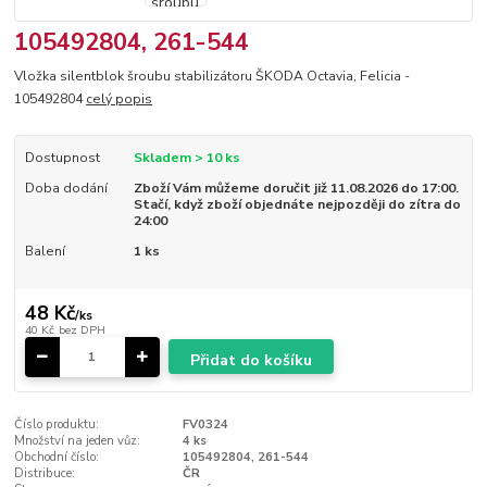
105492804, 261-544
Vložka silentblok šroubu stabilizátoru ŠKODA Octavia, Felicia -
105492804
celý popis
Dostupnost
Skladem > 10 ks
Doba dodání
Zboží Vám můžeme doručit již 11.08.2026 do 17:00.
Stačí, když zboží objednáte nejpozději do zítra do
24:00
Balení
1 ks
48 Kč
/
ks
40 Kč
bez DPH
Přidat do košíku
Číslo produktu:
FV0324
Množství na jeden vůz:
4 ks
Obchodní číslo:
105492804, 261-544
Distribuce:
ČR