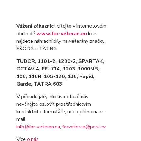
Vážení zákazníci
, vítejte v internetovém
obchodě
www.for-veteran.eu
kde
najdete náhradní díly na veterány značky
ŠKODA a TATRA.
TUDOR, 1101-2, 1200-2, SPARTAK,
OCTAVIA
, FELICIA, 1203, 1000MB,
100, 110R, 105-120, 130, Rapid,
Garde, TATRA 603
V případě jakýchkoliv dotazů nás
neváhejte oslovit prostřednictvím
kontaktního formuláře, nebo přímo na e-
mail
info@for-veteran.eu
,
forveteran@post.cz
Více
o nás
.