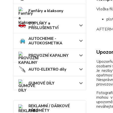
Vložka f
Fanfáry a klaksony
pls
DOPLŇKY a
PŘÍSLUŠENSTVÍ
AFTERM
AUTOCHEMIE -
AUTOKOSMETIKA
Upozor
PROVOZNÍ KAPALINY
Upozorňu
osobami s
AUTO-ELEKTRO díly
Je nezby
opatrnos
Nesprávn
GUMOVÉ DÍLY
provozov
Fotografi
mohou v 
upozorně
REKLAMNÍ / DÁRKOVÉ
neváhejte
PŘEDMĚTY