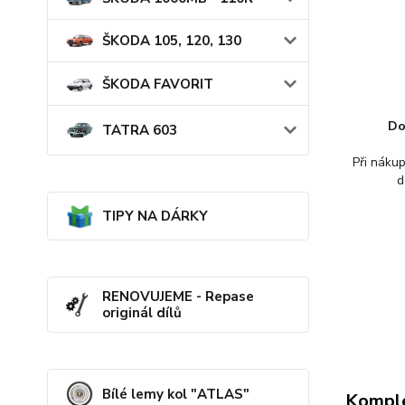
ŠKODA 105, 120, 130
ŠKODA FAVORIT
Do
TATRA 603
Při náku
d
TIPY NA DÁRKY
RENOVUJEME - Repase
originál dílů
Bílé lemy kol "ATLAS"
Komple