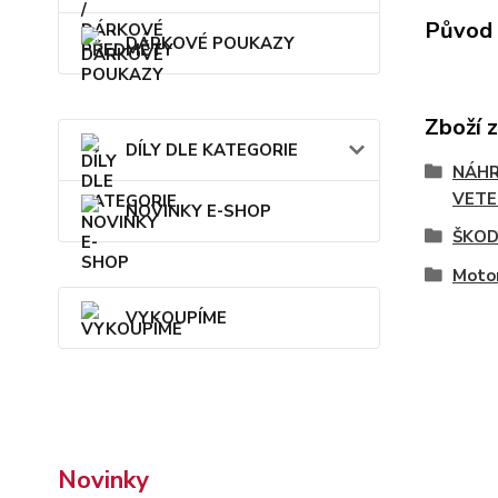
Původ 
DÁRKOVÉ POUKAZY
Zboží 
DÍLY DLE KATEGORIE
NÁHR
VETE
NOVINKY E-SHOP
ŠKOD
Motor
VYKOUPÍME
Novinky