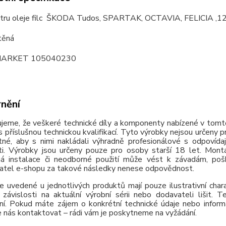
iltru oleje filc ŠKODA Tudos, SPARTAK, OCTAVIA, FELICIA 
těná
ARKET 105040230
nění
jeme, že veškeré technické díly a komponenty nabízené v tomto
 příslušnou technickou kvalifikací. Tyto výrobky nejsou určeny 
tné, aby s nimi nakládali výhradně profesionálové s odpovída
ti. Výrobky jsou určeny pouze pro osoby starší 18 let. Montá
á instalace či neodborné použití může vést k závadám, poško
atel e-shopu za takové následky nenese odpovědnost.
e uvedené u jednotlivých produktů mají pouze ilustrativní cha
závislosti na aktuální výrobní sérii nebo dodavateli lišit.
ní. Pokud máte zájem o konkrétní technické údaje nebo inform
 nás kontaktovat – rádi vám je poskytneme na vyžádání.