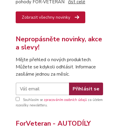
pohody FOR-VETERAN
číst celé
Zobrazit všechny novinky
Nepropásněte novinky, akce
a slevy!
Mějte přehled o nových produktech.
Můžete se kdykoli odhlásit. Informace
zasíláme jednou za měsíc.
Přihlásit se
Souhlasím se
zpracováním osobních údajů
za účelem
rozesílky newsletteru.
ForVeteran - AUTODÍLY