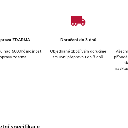
prava ZDARMA
Doručení do 3 dnů
pu nad 5000Kč možnost
Objednané zboží vám doručíme
Všechn
opravy zdarma.
smluvní přepravou do 3 dnů.
případě
st
nasklad
tní specifikace