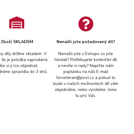
Zboží SKLADEM
Nenašli jste požadovaný díl?
y díly držíme skladem. V
Nenašli jste v Eshopu co jste
, že je položka vyprodaná,
hledali? Potřebujete konkrétní díl
ále si ji lze objednat,
a nevíte si rady? Napište nám
níme zpravidla do 3 dnů.
poptávku na náš E-mail
forveteran@post.cz a pokud to
bude v našich možnostech díl vám
objednáme, nebo vyrobíme. Jsme
tu pro Vás.