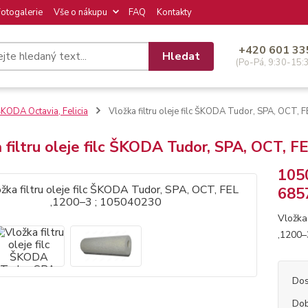
Fotogalerie
Vše o nákupu
FAQ
Kontakty
+420 601 33
Hledat
(Po-Pá, 9:30-15:
KODA Octavia, Felicia
Vložka filtru oleje filc ŠKODA Tudor, SPA, OCT,
 filtru oleje filc ŠKODA Tudor, SPA, OCT, 
105
685
Vložka
,1200
Dos
Dob