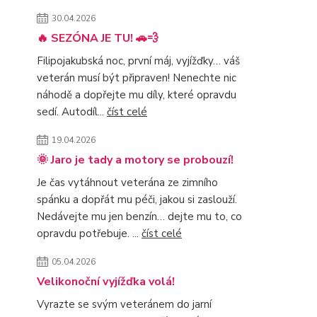
30.04.2026
🔥 SEZÓNA JE TU! 🚗💨
Filipojakubská noc, první máj, vyjížďky… váš
veterán musí být připraven! Nenechte nic
náhodě a dopřejte mu díly, které opravdu
sedí. Autodíl...
číst celé
19.04.2026
🌞 Jaro je tady a motory se probouzí!
Je čas vytáhnout veterána ze zimního
spánku a dopřát mu péči, jakou si zaslouží.
Nedávejte mu jen benzín… dejte mu to, co
opravdu potřebuje. ...
číst celé
05.04.2026
Velikonoční vyjížďka volá!
Vyrazte se svým veteránem do jarní