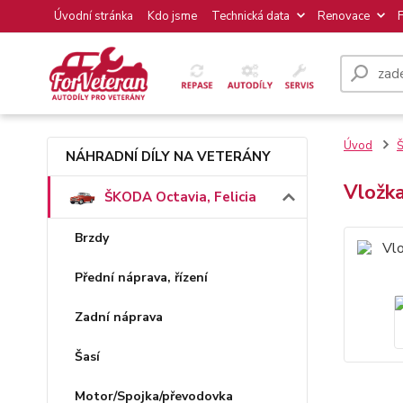
Úvodní stránka
Kdo jsme
Technická data
Renovace
Úvod
Š
NÁHRADNÍ DÍLY NA VETERÁNY
Vložka
ŠKODA Octavia, Felicia
Brzdy
Přední náprava, řízení
Zadní náprava
Šasí
Motor/Spojka/převodovka