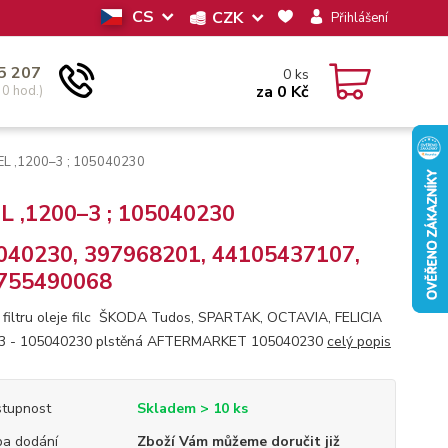
CS
CZK
Přihlášení
5 207
0
ks
za
0 Kč
30 hod.)
 FEL ,1200–3 ; 105040230
FEL ,1200–3 ; 105040230
040230, 397968201, 44105437107,
755490068
 filtru oleje filc ŠKODA Tudos, SPARTAK, OCTAVIA, FELICIA
–3 - 105040230 plstěná AFTERMARKET 105040230
celý popis
tupnost
Skladem > 10 ks
a dodání
Zboží Vám můžeme doručit již