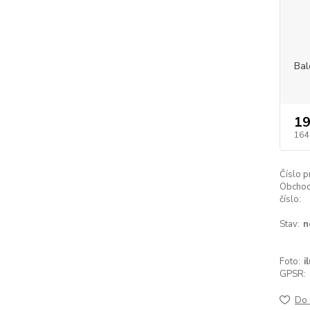
Bal
19
164
Číslo p
Obchod
číslo:
Stav:
n
Foto:
i
GPSR:
Do 