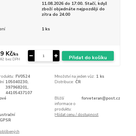
11.08.2026 do 17:00. Stačí, když
zboží objednáte nejpozději do
zítra do 24:00
ení
1 ks
9 Kč
/
ks
Přidat do košíku
 Kč
bez DPH
roduktu:
FV0524
Množství na jeden vůz:
1 ks
ní
105040230,
Distribuce:
ČR
397968201,
44105437107
ové
Bližší
forveteran@post.cz
informace o
produktu:
lustrační
Hlídat cenu / dostupnost
GPSR
oblíbených