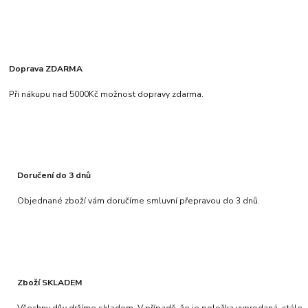
Doprava ZDARMA
Při nákupu nad 5000Kč možnost dopravy zdarma.
Doručení do 3 dnů
Objednané zboží vám doručíme smluvní přepravou do 3 dnů.
Zboží SKLADEM
Všechny díly držíme skladem. V případě, že je položka vyprodaná, stále