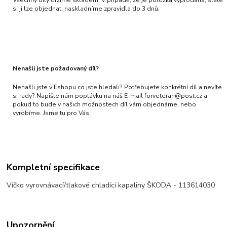
si ji lze objednat, naskladníme zpravidla do 3 dnů.
Nenašli jste požadovaný díl?
Nenašli jste v Eshopu co jste hledali? Potřebujete konkrétní díl a nevíte
si rady? Napište nám poptávku na náš E-mail forveteran@post.cz a
pokud to bude v našich možnostech díl vám objednáme, nebo
vyrobíme. Jsme tu pro Vás.
Kompletní specifikace
Víčko vyrovnávací/tlakové chladící kapaliny ŠKODA - 113614030
Upozornění