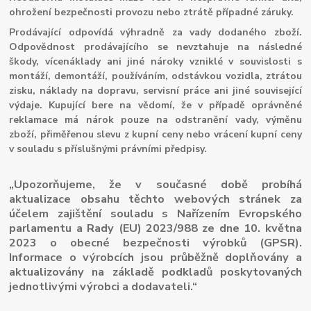
ohrožení bezpečnosti provozu nebo ztrátě případné záruky.
Prodávající odpovídá výhradně za vady dodaného zboží.
Odpovědnost prodávajícího se nevztahuje na následné
škody, vícenáklady ani jiné nároky vzniklé v souvislosti s
montáží, demontáží, používáním, odstávkou vozidla, ztrátou
zisku, náklady na dopravu, servisní práce ani jiné související
výdaje. Kupující bere na vědomí, že v případě oprávněné
reklamace má nárok pouze na odstranění vady, výměnu
zboží, přiměřenou slevu z kupní ceny nebo vrácení kupní ceny
v souladu s příslušnými právními předpisy.
„Upozorňujeme, že v současné době probíhá
aktualizace obsahu těchto webových stránek za
účelem zajištění souladu s Nařízením Evropského
parlamentu a Rady (EU) 2023/988 ze dne 10. května
2023 o obecné bezpečnosti výrobků (GPSR).
Informace o výrobcích jsou průběžně doplňovány a
aktualizovány na základě podkladů poskytovaných
jednotlivými výrobci a dodavateli.“