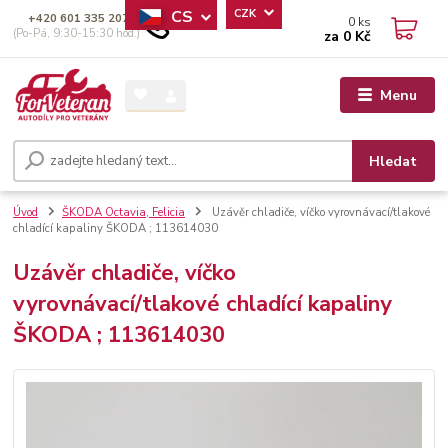
CS
CZK
+420 601 335 207
0
ks
(Po-Pá, 9:30-15:30 hod.)
za
0 Kč
Menu
Hledat
Úvod
ŠKODA Octavia, Felicia
Uzávěr chladiče, víčko vyrovnávací/tlakové
chladící kapaliny ŠKODA ; 113614030
Uzávěr chladiče, víčko
vyrovnávací/tlakové chladící kapaliny
ŠKODA ; 113614030