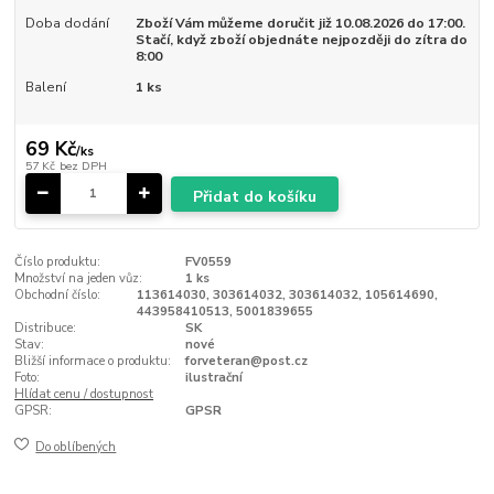
Doba dodání
Zboží Vám můžeme doručit již 10.08.2026 do 17:00.
Stačí, když zboží objednáte nejpozději do zítra do
8:00
Balení
1 ks
69 Kč
/
ks
57 Kč
bez DPH
Přidat do košíku
Číslo produktu:
FV0559
Množství na jeden vůz:
1 ks
Obchodní číslo:
113614030, 303614032, 303614032, 105614690,
443958410513, 5001839655
Distribuce:
SK
Stav:
nové
Bližší informace o produktu:
forveteran@post.cz
Foto:
ilustrační
Hlídat cenu / dostupnost
GPSR:
GPSR
Do oblíbených