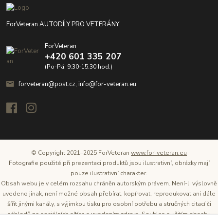
ForVeteran AUTODÍLY PRO VETERÁNY
ForVeteran
+420 601 335 207
(Po-Pá, 9:30-15:30 hod.)
forveteran@post.cz, info@for-veteran.eu
© Copyright 2021–2025 ForVeteran
www.for-veteran.eu
Fotografie použité při prezentaci produktů jsou ilustrativní, obrázky mají
pouze ilustrativní charakter.
Obsah webu je v celém rozsahu chráněn autorským právem. Není-li výslovně
uvedeno jinak, není možné obsah přebírat, kopírovat, reprodukovat ani dále
šířit jinými kanály, s výjimkou tisku pro osobní potřebu a stručných citací či
náhledů na sociálních sítích s uvedením zdroje. Souhlas s užitím obsahu