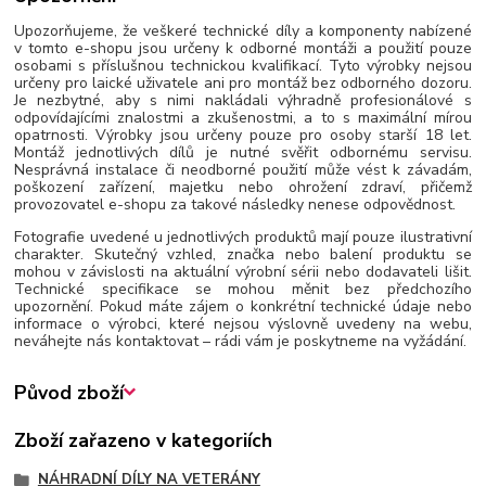
Upozorňujeme, že veškeré technické díly a komponenty nabízené
v tomto e-shopu jsou určeny k odborné montáži a použití pouze
osobami s příslušnou technickou kvalifikací. Tyto výrobky nejsou
určeny pro laické uživatele ani pro montáž bez odborného dozoru.
Je nezbytné, aby s nimi nakládali výhradně profesionálové s
odpovídajícími znalostmi a zkušenostmi, a to s maximální mírou
opatrnosti. Výrobky jsou určeny pouze pro osoby starší 18 let.
Montáž jednotlivých dílů je nutné svěřit odbornému servisu.
Nesprávná instalace či neodborné použití může vést k závadám,
poškození zařízení, majetku nebo ohrožení zdraví, přičemž
provozovatel e-shopu za takové následky nenese odpovědnost.
Fotografie uvedené u jednotlivých produktů mají pouze ilustrativní
charakter. Skutečný vzhled, značka nebo balení produktu se
mohou v závislosti na aktuální výrobní sérii nebo dodavateli lišit.
Technické specifikace se mohou měnit bez předchozího
upozornění. Pokud máte zájem o konkrétní technické údaje nebo
informace o výrobci, které nejsou výslovně uvedeny na webu,
neváhejte nás kontaktovat – rádi vám je poskytneme na vyžádání.
Původ zboží
Zboží zařazeno v kategoriích
NÁHRADNÍ DÍLY NA VETERÁNY