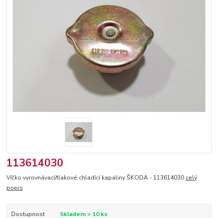
113614030
Víčko vyrovnávací/tlakové chladící kapaliny ŠKODA - 113614030
celý
popis
Dostupnost
Skladem > 10 ks