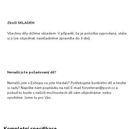
Zboží SKLADEM
Všechny díly držíme skladem. V případě, že je položka vyprodaná, stále
si ji lze objednat, naskladníme zpravidla do 3 dnů.
Nenašli jste požadovaný díl?
Nenašli jste v Eshopu co jste hledali? Potřebujete konkrétní díl a nevíte
si rady? Napište nám poptávku na náš E-mail forveteran@post.cz a
pokud to bude v našich možnostech díl vám objednáme, nebo
vyrobíme. Jsme tu pro Vás.
Kompletní specifikace