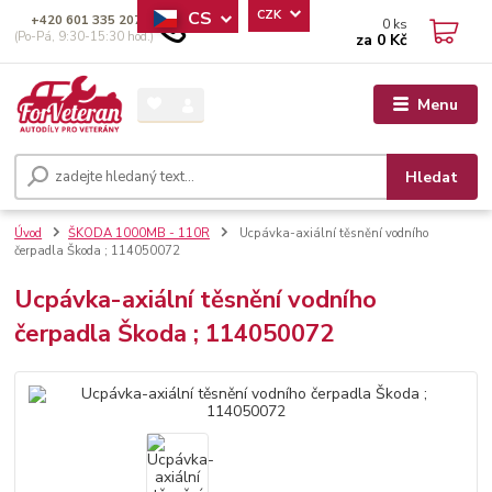
CS
CZK
+420 601 335 207
0
ks
(Po-Pá, 9:30-15:30 hod.)
za
0 Kč
Menu
Hledat
Úvod
ŠKODA 1000MB - 110R
Ucpávka-axiální těsnění vodního
čerpadla Škoda ; 114050072
Ucpávka-axiální těsnění vodního
čerpadla Škoda ; 114050072