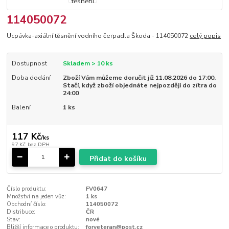
114050072
Ucpávka-axiální těsnění vodního čerpadla Škoda - 114050072
celý popis
Dostupnost
Skladem > 10 ks
Doba dodání
Zboží Vám můžeme doručit již 11.08.2026 do 17:00.
Stačí, když zboží objednáte nejpozději do zítra do
24:00
Balení
1 ks
117 Kč
/
ks
97 Kč
bez DPH
Přidat do košíku
Číslo produktu:
FV0647
Množství na jeden vůz:
1 ks
Obchodní číslo:
114050072
Distribuce:
ČR
Stav:
nové
Bližší informace o produktu:
forveteran@post.cz