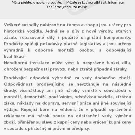
Mějte přehled o nových produktech. Můžete se kdykoli odhlásit. Informace
zasíláme jednou za měsíc.
Veškeré autodíly nabízené na tomto e-shopu jsou určeny pro
historická vozidla. Jedná se o díly z nové výroby, starých
zásob, repasované díly i použité originální komponenty.
Produkty splňují požadavky platné legislativy a jsou určeny
výhradně k odborné montáži osobou s odpovídající
kvalifikací.
Neodborná instalace může vést k nesprávné funkci dílu,
ohrožení bezpečnosti provozu nebo ztrátě případné záruky.
Prodávající odpovídá výhradně za vady dodaného zboží.
Odpovědnost prodávajícího se nevztahuje na následné
škody, vícenáklady ani jiné nároky vzniklé v souvislosti s
montáží, demontáží, používáním, odstávkou vozidla, ztrátou
zisku, náklady na dopravu, servisní práce ani jiné související
výdaje. Kupující bere na vědomí, že v případě oprávněné
reklamace má nárok pouze na odstranění vady, výměnu
zboží, přiměřenou slevu z kupní ceny nebo vrácení kupní ceny
v souladu s příslušnými právními předpisy.