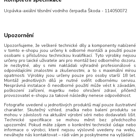
Ucpávka-axiální těsnění vodního čerpadla Škoda - 114050072
Upozornění
Upozorňujeme, že veškeré technické díly a komponenty nabízené
v tomto e-shopu jsou určeny k odborné montáži a použití pouze
osobami s příslušnou technickou kvalifikací. Tyto výrobky nejsou
určeny pro laické uživatele ani pro montáž bez odborného dozoru.
Je nezbytné, aby s nimi nakládali výhradně profesionálové s
odpovídajícími znalostmi a zkušenostmi, a to s maximální mírou
opatrnosti. Výrobky jsou určeny pouze pro osoby starší 18 let.
Montáž jednotlivých dílů je nutné svěřit odbornému servisu.
Nesprávná instalace či neodborné použití může vést k závadám,
poškození zařízení, majetku nebo ohrožení zdraví, přičemž
provozovatel e-shopu za takové následky nenese odpovědnost.
Fotografie uvedené u jednotlivých produktů mají pouze ilustrativní
charakter. Skutečný vzhled, značka nebo balení produktu se
mohou v závislosti na aktuální výrobní sérii nebo dodavateli lišit.
Technické specifikace se mohou měnit bez předchozího
upozornění. Pokud máte zájem o konkrétní technické údaje nebo
informace o výrobci, které nejsou výslovně uvedeny na webu,
neváhejte nás kontaktovat – rádi vám je poskytneme na vyžádání.