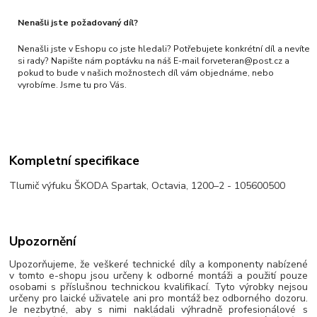
Nenašli jste požadovaný díl?
Nenašli jste v Eshopu co jste hledali? Potřebujete konkrétní díl a nevíte
si rady? Napište nám poptávku na náš E-mail forveteran@post.cz a
pokud to bude v našich možnostech díl vám objednáme, nebo
vyrobíme. Jsme tu pro Vás.
Kompletní specifikace
Tlumič výfuku ŠKODA Spartak, Octavia, 1200–2 - 105600500
Upozornění
Upozorňujeme, že veškeré technické díly a komponenty nabízené
v tomto e-shopu jsou určeny k odborné montáži a použití pouze
osobami s příslušnou technickou kvalifikací. Tyto výrobky nejsou
určeny pro laické uživatele ani pro montáž bez odborného dozoru.
Je nezbytné, aby s nimi nakládali výhradně profesionálové s