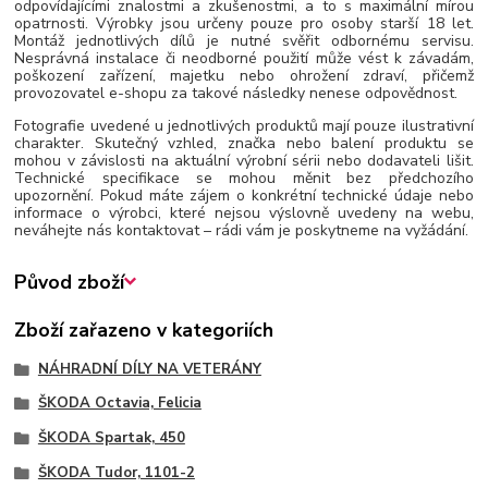
odpovídajícími znalostmi a zkušenostmi, a to s maximální mírou
opatrnosti. Výrobky jsou určeny pouze pro osoby starší 18 let.
Montáž jednotlivých dílů je nutné svěřit odbornému servisu.
Nesprávná instalace či neodborné použití může vést k závadám,
poškození zařízení, majetku nebo ohrožení zdraví, přičemž
provozovatel e-shopu za takové následky nenese odpovědnost.
Fotografie uvedené u jednotlivých produktů mají pouze ilustrativní
charakter. Skutečný vzhled, značka nebo balení produktu se
mohou v závislosti na aktuální výrobní sérii nebo dodavateli lišit.
Technické specifikace se mohou měnit bez předchozího
upozornění. Pokud máte zájem o konkrétní technické údaje nebo
informace o výrobci, které nejsou výslovně uvedeny na webu,
neváhejte nás kontaktovat – rádi vám je poskytneme na vyžádání.
Původ zboží
Zboží zařazeno v kategoriích
NÁHRADNÍ DÍLY NA VETERÁNY
ŠKODA Octavia, Felicia
ŠKODA Spartak, 450
ŠKODA Tudor, 1101-2