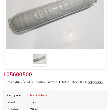
105600500
Tlumič výfuku ŠKODA Spartak, Octavia, 1200–2 - 105600500
celý popis
Dostupnost
Není skladem
Balení
1 ks
příplatek
70 Kč