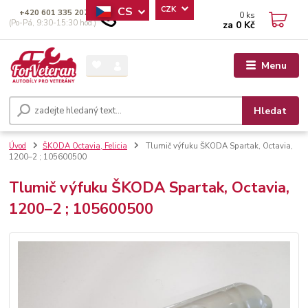
CS
CZK
+420 601 335 207
0
ks
(Po-Pá, 9:30-15:30 hod.)
za
0 Kč
Menu
Hledat
Úvod
ŠKODA Octavia, Felicia
Tlumič výfuku ŠKODA Spartak, Octavia,
1200–2 ; 105600500
Tlumič výfuku ŠKODA Spartak, Octavia,
1200–2 ; 105600500