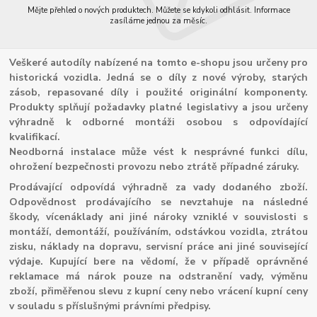
Mějte přehled o nových produktech. Můžete se kdykoli odhlásit. Informace
zasíláme jednou za měsíc.
Veškeré autodíly nabízené na tomto e-shopu jsou určeny pro
historická vozidla. Jedná se o díly z nové výroby, starých
zásob, repasované díly i použité originální komponenty.
Produkty splňují požadavky platné legislativy a jsou určeny
výhradně k odborné montáži osobou s odpovídající
kvalifikací.
Neodborná instalace může vést k nesprávné funkci dílu,
ohrožení bezpečnosti provozu nebo ztrátě případné záruky.
Prodávající odpovídá výhradně za vady dodaného zboží.
Odpovědnost prodávajícího se nevztahuje na následné
škody, vícenáklady ani jiné nároky vzniklé v souvislosti s
montáží, demontáží, používáním, odstávkou vozidla, ztrátou
zisku, náklady na dopravu, servisní práce ani jiné související
výdaje. Kupující bere na vědomí, že v případě oprávněné
reklamace má nárok pouze na odstranění vady, výměnu
zboží, přiměřenou slevu z kupní ceny nebo vrácení kupní ceny
v souladu s příslušnými právními předpisy.