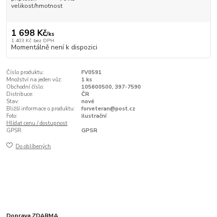
velikost/hmotnost
1 698 Kč
/
ks
1 403 Kč
bez DPH
Momentálně není k dispozici
Číslo produktu:
FV0591
Množství na jeden vůz:
1 ks
Obchodní číslo:
105600500, 397-7590
Distribuce:
ČR
Stav:
nové
Bližší informace o produktu:
forveteran@post.cz
Foto:
ilustrační
Hlídat cenu / dostupnost
GPSR:
GPSR
Do oblíbených
Doprava ZDARMA