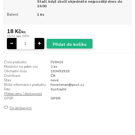
Stačí, když zboží objednáte nejpozději dnes do
24:00
Balení
1 ks
18 Kč
/
ks
15 Kč
bez DPH
Přidat do košíku
Číslo produktu:
FV0410
Množství na jeden vůz:
2 ks
Obchodní číslo:
103492920
Distribuce:
ČR
Stav:
nové
Bližší informace o produktu:
forveteran@post.cz
Foto:
ilustrační
Hlídat cenu / dostupnost
GPSR:
GPSR
Do oblíbených