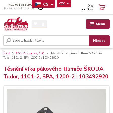
CS
CZK
+420 601 335 207
0
ks
(Po-Pá, 9:30-15:30 hod.)
za
0 Kč
Menu
Hledat
Úvod
ŠKODA Spartak, 450
Těsnění víka pákového tlumiče ŠKODA
Tudor, 1101-2, SPA, 1200-2 ; 103492920
Těsnění víka pákového tlumiče ŠKODA
Tudor, 1101-2, SPA, 1200-2 ; 103492920