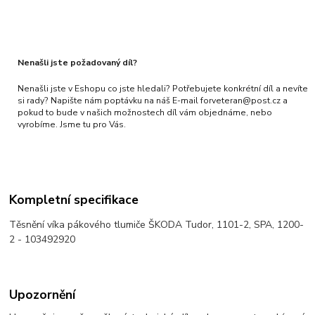
Nenašli jste požadovaný díl?
Nenašli jste v Eshopu co jste hledali? Potřebujete konkrétní díl a nevíte
si rady? Napište nám poptávku na náš E-mail forveteran@post.cz a
pokud to bude v našich možnostech díl vám objednáme, nebo
vyrobíme. Jsme tu pro Vás.
Kompletní specifikace
Těsnění víka pákového tlumiče ŠKODA Tudor, 1101-2, SPA, 1200-
2 - 103492920
Upozornění