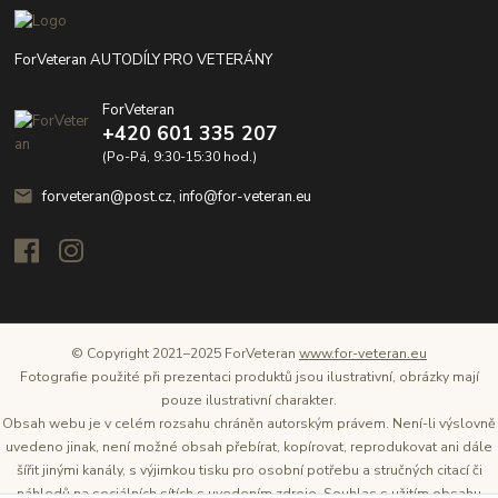
ForVeteran AUTODÍLY PRO VETERÁNY
ForVeteran
+420 601 335 207
(Po-Pá, 9:30-15:30 hod.)
forveteran@post.cz, info@for-veteran.eu
© Copyright 2021–2025 ForVeteran
www.for-veteran.eu
Fotografie použité při prezentaci produktů jsou ilustrativní, obrázky mají
pouze ilustrativní charakter.
Obsah webu je v celém rozsahu chráněn autorským právem. Není-li výslovně
uvedeno jinak, není možné obsah přebírat, kopírovat, reprodukovat ani dále
šířit jinými kanály, s výjimkou tisku pro osobní potřebu a stručných citací či
náhledů na sociálních sítích s uvedením zdroje. Souhlas s užitím obsahu