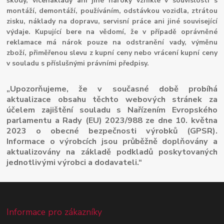
škody, vícenáklady ani jiné nároky vzniklé v souvislosti s
montáží, demontáží, používáním, odstávkou vozidla, ztrátou
zisku, náklady na dopravu, servisní práce ani jiné související
výdaje. Kupující bere na vědomí, že v případě oprávněné
reklamace má nárok pouze na odstranění vady, výměnu
zboží, přiměřenou slevu z kupní ceny nebo vrácení kupní ceny
v souladu s příslušnými právními předpisy.
„Upozorňujeme, že v současné době probíhá
aktualizace obsahu těchto webových stránek za
účelem zajištění souladu s Nařízením Evropského
parlamentu a Rady (EU) 2023/988 ze dne 10. května
2023 o obecné bezpečnosti výrobků (GPSR).
Informace o výrobcích jsou průběžně doplňovány a
aktualizovány na základě podkladů poskytovaných
jednotlivými výrobci a dodavateli.“
Informace pro zákazníky