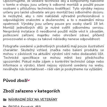
Upozorňujeme, že veškeré technické díly a komponenty nabízené
v tomto e-shopu jsou určeny k odborné montáži a použití pouze
osobami s příslušnou technickou kvalifikací. Tyto výrobky nejsou
určeny pro laické uživatele ani pro montáž bez odborného dozoru.
Je nezbytné, aby s nimi nakládali výhradně profesionálové s
odpovídajícími znalostmi a zkušenostmi, a to s maximální mírou
opatrnosti. Výrobky jsou určeny pouze pro osoby starší 18 let.
Montáž jednotlivých dílů je nutné svěřit odbornému servisu.
Nesprávná instalace či neodborné použití může vést k závadám,
poškození zařízení, majetku nebo ohrožení zdraví, přičemž
provozovatel e-shopu za takové následky nenese odpovědnost.
Fotografie uvedené u jednotlivých produktů mají pouze ilustrativní
charakter. Skutečný vzhled, značka nebo balení produktu se
mohou v závislosti na aktuální výrobní sérii nebo dodavateli lišit.
Technické specifikace se mohou měnit bez předchozího
upozornění. Pokud máte zájem o konkrétní technické údaje nebo
informace o výrobci, které nejsou výslovně uvedeny na webu,
neváhejte nás kontaktovat – rádi vám je poskytneme na vyžádání.
Původ zboží
Zboží zařazeno v kategoriích
NÁHRADNÍ DÍLY NA VETERÁNY