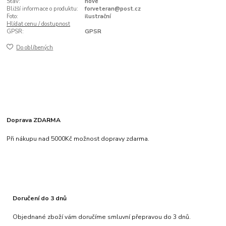
Stav:
nové
Bližší informace o produktu:
forveteran@post.cz
Foto:
ilustrační
Hlídat cenu / dostupnost
GPSR:
GPSR
Do oblíbených
Doprava ZDARMA
Při nákupu nad 5000Kč možnost dopravy zdarma.
Doručení do 3 dnů
Objednané zboží vám doručíme smluvní přepravou do 3 dnů.