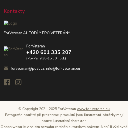
Kontakty
ForVeteran AUTODÍLY PRO VETERÁNY
ForVeteran
+420 601 335 207
(Po-Pá, 9:30-15:30 hod.)
forveteran@post.cz, info@for-veteran.eu
© Copyright 2021–2025 ForVeteran
www.for-veteran.eu
Fotografie použité při prezentaci produktů jsou ilustrativní, obrázky mají
pouze ilustrativní charakter.
Obsah webu je v celém rozsahu chráněn autorským právem. Není-li výslovně