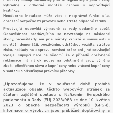
výhradně k odborné montáži osobou s odpovídající
kvalifikací.
Neodborná instalace může vést k nesprávné funkci dílu,
ohrožení bezpečnosti provozu nebo ztrátě případné záruky.
Prodávající odpovídá výhradně za vady dodaného zboží.
Odpovědnost prodávajícího se nevztahuje na následné
škody, vícenáklady ani jiné nároky vzniklé v souvislosti s
montáží, demontáží, používáním, odstávkou vozidla, ztrátou
zisku, náklady na dopravu, servisní práce ani jiné související
výdaje. Kupující bere na vědomí, že v případě oprávněné
reklamace má nárok pouze na odstranění vady, výměnu
zboží, přiměřenou slevu z kupní ceny nebo vrácení kupní ceny
v souladu s příslušnými právními předpisy.
„Upozorňujeme, že v současné době probíhá
aktualizace obsahu těchto webových stránek za
účelem zajištění souladu s Nařízením Evropského
parlamentu a Rady (EU) 2023/988 ze dne 10. května
2023 o obecné bezpečnosti výrobků (GPSR).
Informace o výrobcích jsou průběžně doplňovány a