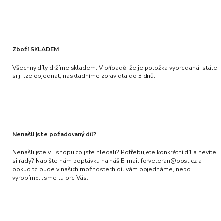
Zboží SKLADEM
Všechny díly držíme skladem. V případě, že je položka vyprodaná, stále
si ji lze objednat, naskladníme zpravidla do 3 dnů.
Nenašli jste požadovaný díl?
Nenašli jste v Eshopu co jste hledali? Potřebujete konkrétní díl a nevíte
si rady? Napište nám poptávku na náš E-mail forveteran@post.cz a
pokud to bude v našich možnostech díl vám objednáme, nebo
vyrobíme. Jsme tu pro Vás.