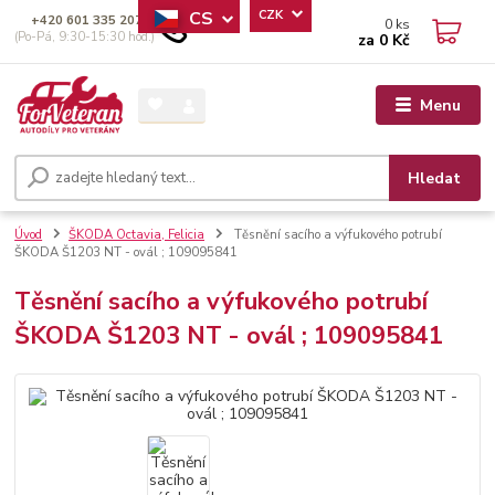
CS
CZK
+420 601 335 207
0
ks
(Po-Pá, 9:30-15:30 hod.)
za
0 Kč
Menu
Hledat
Úvod
ŠKODA Octavia, Felicia
Těsnění sacího a výfukového potrubí
ŠKODA Š1203 NT - ovál ; 109095841
Těsnění sacího a výfukového potrubí
ŠKODA Š1203 NT - ovál ; 109095841