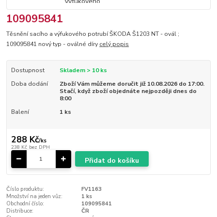
109095841
Těsnění sacího a výfukového potrubí ŠKODA Š1203 NT - ovál ;
109095841 nový typ - oválné díry
celý popis
Dostupnost
Skladem > 10 ks
Doba dodání
Zboží Vám můžeme doručit již 10.08.2026 do 17:00.
Stačí, když zboží objednáte nejpozději dnes do
8:00
Balení
1 ks
288 Kč
/
ks
238 Kč
bez DPH
Přidat do košíku
Číslo produktu:
FV1163
Množství na jeden vůz:
1 ks
Obchodní číslo:
109095841
Distribuce:
ČR