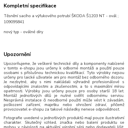
Kompletní specifikace
Těsnění sacího a výfukového potrubí ŠKODA Š1203 NT - ovál ;
109095841
nový typ - oválné díry
Upozornění
Upozorňujeme, že veškeré technické díly a komponenty nabízené
v tomto e-shopu jsou určeny k odborné montáži a použití pouze
osobami s příslušnou technickou kvalifikací. Tyto výrobky nejsou
určeny pro laické uživatele ani pro montáž bez odborného dozoru.
Je nezbytné, aby s nimi nakládali výhradně profesionálové s
odpovídajícími znalostmi a zkušenostmi, a to s maximální mírou
opatrnosti. Výrobky jsou určeny pouze pro osoby starší 18 let.
Montáž jednotlivých dílů je nutné svěřit odbornému servisu.
Nesprávná instalace či neodborné použití může vést k závadám,
poškození zařízení, majetku nebo ohrožení zdraví, přičemž
provozovatel e-shopu za takové následky nenese odpovědnost.
Fotografie uvedené u jednotlivých produktů mají pouze ilustrativní
charakter. Skutečný vzhled, značka nebo balení produktu se
mohou v závislosti na aktuální výrobní sérii nebo dodavateli lišit.