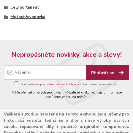
Celý sortiment
Motor/převodovka
Nepropásněte novinky, akce a slevy!
Přihlásit se
Souhlasím se
zpracováním osobních údajů
za účelem rozesílky newsletteru.
Mějte přehled o nových produktech. Můžete se kdykoli odhlásit. Informace
zasíláme jednou za měsíc.
Veškeré autodíly nabízené na tomto e-shopu jsou určeny pro
historická vozidla. Jedná se o díly z nové výroby, starých
zásob, repasované díly i použité originální komponenty.
Produkty splňují požadavky platné legislativy a jsou určeny