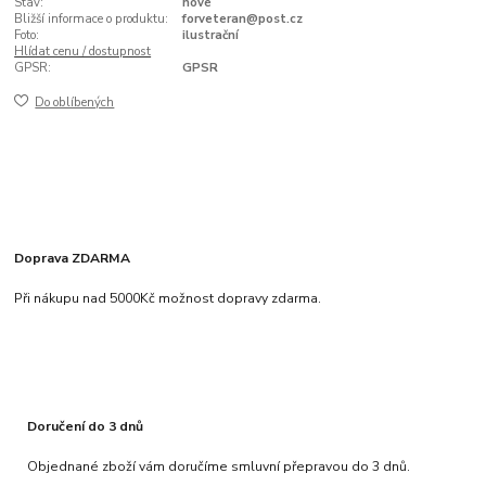
Stav:
nové
Bližší informace o produktu:
forveteran@post.cz
Foto:
ilustrační
Hlídat cenu / dostupnost
GPSR:
GPSR
Do oblíbených
Doprava ZDARMA
Při nákupu nad 5000Kč možnost dopravy zdarma.
Doručení do 3 dnů
Objednané zboží vám doručíme smluvní přepravou do 3 dnů.