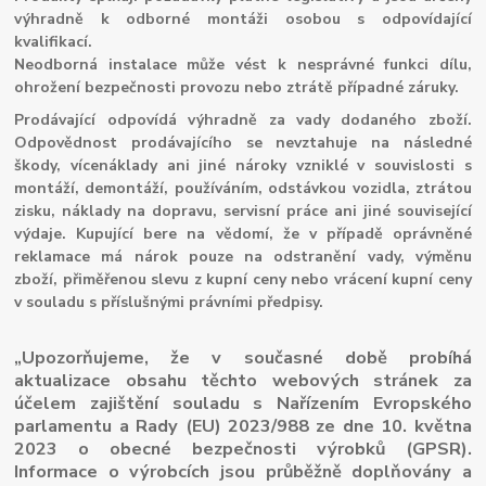
výhradně k odborné montáži osobou s odpovídající
kvalifikací.
Neodborná instalace může vést k nesprávné funkci dílu,
ohrožení bezpečnosti provozu nebo ztrátě případné záruky.
Prodávající odpovídá výhradně za vady dodaného zboží.
Odpovědnost prodávajícího se nevztahuje na následné
škody, vícenáklady ani jiné nároky vzniklé v souvislosti s
montáží, demontáží, používáním, odstávkou vozidla, ztrátou
zisku, náklady na dopravu, servisní práce ani jiné související
výdaje. Kupující bere na vědomí, že v případě oprávněné
reklamace má nárok pouze na odstranění vady, výměnu
zboží, přiměřenou slevu z kupní ceny nebo vrácení kupní ceny
v souladu s příslušnými právními předpisy.
„Upozorňujeme, že v současné době probíhá
aktualizace obsahu těchto webových stránek za
účelem zajištění souladu s Nařízením Evropského
parlamentu a Rady (EU) 2023/988 ze dne 10. května
2023 o obecné bezpečnosti výrobků (GPSR).
Informace o výrobcích jsou průběžně doplňovány a