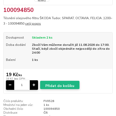
100094850
Těsnění olejového filtru ŠKODA Tudor, SPARAT, OCTAVIA, FELICIA ,1200–
3 - 100094850
celý popis
Dostupnost
Skladem 2 ks
Doba dodání
Zboží Vám můžeme doručit již 11.08.2026 do 17:00.
Stačí, když zboží objednáte nejpozději do zítra do
24:00
Balení
1 ks
19 Kč
/
ks
16 Kč
bez DPH
Přidat do košíku
Číslo produktu:
FV0526
Množství na jeden vůz:
1 ks
Obchodní číslo:
100094850
Distribuce:
ČR