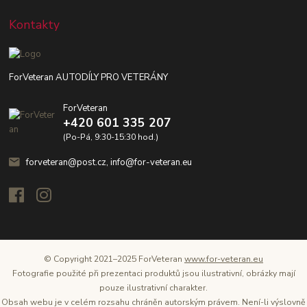
Kontakty
ForVeteran AUTODÍLY PRO VETERÁNY
ForVeteran
+420 601 335 207
(Po-Pá, 9:30-15:30 hod.)
forveteran@post.cz, info@for-veteran.eu
© Copyright 2021–2025 ForVeteran
www.for-veteran.eu
Fotografie použité při prezentaci produktů jsou ilustrativní, obrázky mají
pouze ilustrativní charakter.
Obsah webu je v celém rozsahu chráněn autorským právem. Není-li výslovně