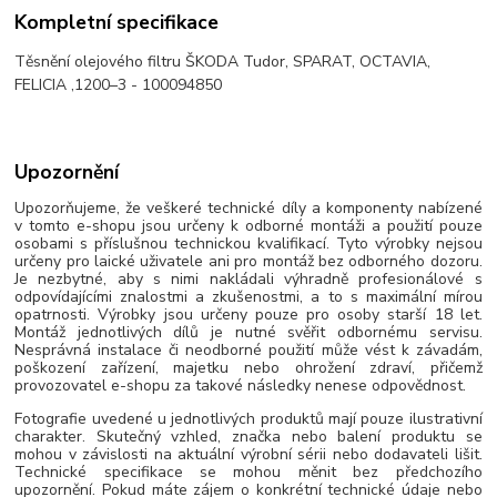
Kompletní specifikace
Těsnění olejového filtru ŠKODA Tudor, SPARAT, OCTAVIA,
FELICIA ,1200–3 - 100094850
Upozornění
Upozorňujeme, že veškeré technické díly a komponenty nabízené
v tomto e-shopu jsou určeny k odborné montáži a použití pouze
osobami s příslušnou technickou kvalifikací. Tyto výrobky nejsou
určeny pro laické uživatele ani pro montáž bez odborného dozoru.
Je nezbytné, aby s nimi nakládali výhradně profesionálové s
odpovídajícími znalostmi a zkušenostmi, a to s maximální mírou
opatrnosti. Výrobky jsou určeny pouze pro osoby starší 18 let.
Montáž jednotlivých dílů je nutné svěřit odbornému servisu.
Nesprávná instalace či neodborné použití může vést k závadám,
poškození zařízení, majetku nebo ohrožení zdraví, přičemž
provozovatel e-shopu za takové následky nenese odpovědnost.
Fotografie uvedené u jednotlivých produktů mají pouze ilustrativní
charakter. Skutečný vzhled, značka nebo balení produktu se
mohou v závislosti na aktuální výrobní sérii nebo dodavateli lišit.
Technické specifikace se mohou měnit bez předchozího
upozornění. Pokud máte zájem o konkrétní technické údaje nebo