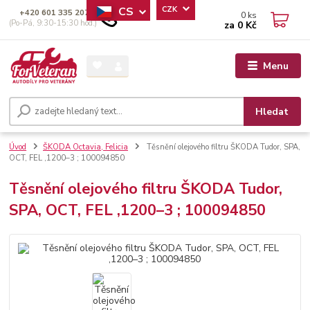
CS
CZK
+420 601 335 207
0
ks
(Po-Pá, 9:30-15:30 hod.)
za
0 Kč
Menu
Hledat
Úvod
ŠKODA Octavia, Felicia
Těsnění olejového filtru ŠKODA Tudor, SPA,
OCT, FEL ,1200–3 ; 100094850
Těsnění olejového filtru ŠKODA Tudor,
SPA, OCT, FEL ,1200–3 ; 100094850