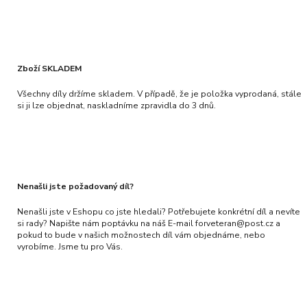
Zboží SKLADEM
Všechny díly držíme skladem. V případě, že je položka vyprodaná, stále
si ji lze objednat, naskladníme zpravidla do 3 dnů.
Nenašli jste požadovaný díl?
Nenašli jste v Eshopu co jste hledali? Potřebujete konkrétní díl a nevíte
si rady? Napište nám poptávku na náš E-mail forveteran@post.cz a
pokud to bude v našich možnostech díl vám objednáme, nebo
vyrobíme. Jsme tu pro Vás.