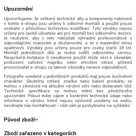
Upozornění
Upozorňujeme, že veškeré technické díly a komponenty nabízené
v tomto e-shopu jsou určeny k odborné montáži a použití pouze
osobami s příslušnou technickou kvalifikací. Tyto výrobky nejsou
určeny pro laické uživatele ani pro montáž bez odborného dozoru.
Je nezbytné, aby s nimi nakládali výhradně profesionálové s
odpovídajícími znalostmi a zkušenostmi, a to s maximální mírou
opatrnosti. Výrobky jsou určeny pouze pro osoby starší 18 let.
Montáž jednotlivých dílů je nutné svěřit odbornému servisu.
Nesprávná instalace či neodborné použití může vést k závadám,
poškození zařízení, majetku nebo ohrožení zdraví, přičemž
provozovatel e-shopu za takové následky nenese odpovědnost.
Fotografie uvedené u jednotlivých produktů mají pouze ilustrativní
charakter. Skutečný vzhled, značka nebo balení produktu se
mohou v závislosti na aktuální výrobní sérii nebo dodavateli lišit.
Technické specifikace se mohou měnit bez předchozího
upozornění. Pokud máte zájem o konkrétní technické údaje nebo
informace o výrobci, které nejsou výslovně uvedeny na webu,
neváhejte nás kontaktovat – rádi vám je poskytneme na vyžádání.
Původ zboží
Zboží zařazeno v kategoriích