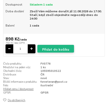
Dostupnost
Skladem 1 sada
Doba dodání
Zboží Vám můžeme doručit již 11.08.2026 do 17:00.
Stačí, když zboží objednáte nejpozději dnes do
24:00
Balení
1 sada
898 Kč
/
sada
742 Kč
bez DPH
Přidat do košíku
Číslo produktu:
FV0776
Množství na jeden vůz:
1 ks
Obchodní číslo:
105595010S22
Distribuce:
ČR
Stav:
nové
Bližší informace o produktu:
forveteran@post.cz
Foto:
ilustrační
Hlídat cenu / dostupnost
GPSR:
GPSR
Do oblíbených