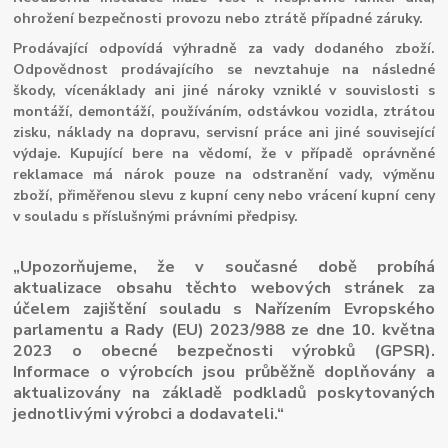
ohrožení bezpečnosti provozu nebo ztrátě případné záruky.
Prodávající odpovídá výhradně za vady dodaného zboží.
Odpovědnost prodávajícího se nevztahuje na následné
škody, vícenáklady ani jiné nároky vzniklé v souvislosti s
montáží, demontáží, používáním, odstávkou vozidla, ztrátou
zisku, náklady na dopravu, servisní práce ani jiné související
výdaje. Kupující bere na vědomí, že v případě oprávněné
reklamace má nárok pouze na odstranění vady, výměnu
zboží, přiměřenou slevu z kupní ceny nebo vrácení kupní ceny
v souladu s příslušnými právními předpisy.
„Upozorňujeme, že v současné době probíhá
aktualizace obsahu těchto webových stránek za
účelem zajištění souladu s Nařízením Evropského
parlamentu a Rady (EU) 2023/988 ze dne 10. května
2023 o obecné bezpečnosti výrobků (GPSR).
Informace o výrobcích jsou průběžně doplňovány a
aktualizovány na základě podkladů poskytovaných
jednotlivými výrobci a dodavateli.“