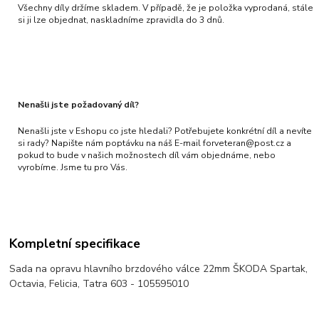
Všechny díly držíme skladem. V případě, že je položka vyprodaná, stále
si ji lze objednat, naskladníme zpravidla do 3 dnů.
Nenašli jste požadovaný díl?
Nenašli jste v Eshopu co jste hledali? Potřebujete konkrétní díl a nevíte
si rady? Napište nám poptávku na náš E-mail forveteran@post.cz a
pokud to bude v našich možnostech díl vám objednáme, nebo
vyrobíme. Jsme tu pro Vás.
Kompletní specifikace
Sada na opravu hlavního brzdového válce 22mm ŠKODA Spartak,
Octavia, Felicia, Tatra 603 - 105595010