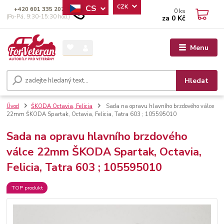
CS
CZK
+420 601 335 207
0
ks
(Po-Pá, 9:30-15:30 hod.)
za
0 Kč
Menu
Hledat
Úvod
ŠKODA Octavia, Felicia
Sada na opravu hlavního brzdového válce
22mm ŠKODA Spartak, Octavia, Felicia, Tatra 603 ; 105595010
Sada na opravu hlavního brzdového
válce 22mm ŠKODA Spartak, Octavia,
Felicia, Tatra 603 ; 105595010
TOP produkt