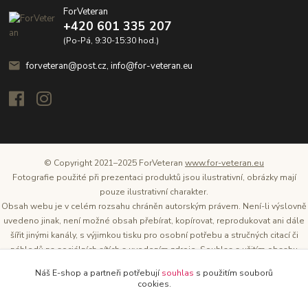
ForVeteran
+420 601 335 207
(Po-Pá, 9:30-15:30 hod.)
forveteran@post.cz, info@for-veteran.eu
© Copyright 2021–2025 ForVeteran
www.for-veteran.eu
Fotografie použité při prezentaci produktů jsou ilustrativní, obrázky mají
pouze ilustrativní charakter.
Obsah webu je v celém rozsahu chráněn autorským právem. Není-li výslovně
uvedeno jinak, není možné obsah přebírat, kopírovat, reprodukovat ani dále
šířit jinými kanály, s výjimkou tisku pro osobní potřebu a stručných citací či
náhledů na sociálních sítích s uvedením zdroje. Souhlas s užitím obsahu
musí být vždy písemný a lze o něj požádat. Vlastníkem a provozovatelem
Náš E-shop a partneři potřebují
souhlas
s použitím souborů
těchto webových stránek je Tomáš Oršel.
cookies.
Zdroj: Archiv společnosti ŠKODA AUTO