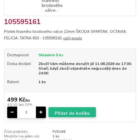
105595161
Pístek hlavního brzdového válce 22mm ŠKODA SPARTAK, OCTAVIA,
FELICIA, TATRA 603 - 105595161
celý popis
Dostupnost
Skladem 5 ks
Doba dodání
Zboží Vám můžeme doručit již 11.08.2026 do 17:00.
Stačí, když zboží objednáte nejpozději dnes do
24:00
Balení
1 ks
499 Kč
/
ks
412 Kč
bez DPH
Přidat do košíku
Číslo produktu:
FV0186
Množství na jeden vůz:
1 ks