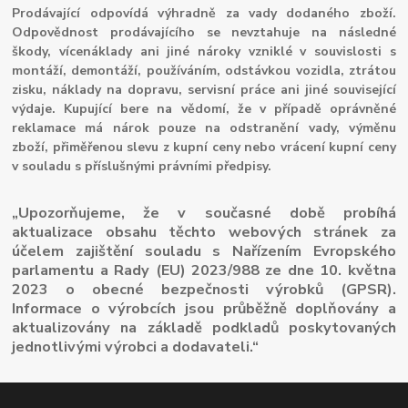
Prodávající odpovídá výhradně za vady dodaného zboží.
Odpovědnost prodávajícího se nevztahuje na následné
škody, vícenáklady ani jiné nároky vzniklé v souvislosti s
montáží, demontáží, používáním, odstávkou vozidla, ztrátou
zisku, náklady na dopravu, servisní práce ani jiné související
výdaje. Kupující bere na vědomí, že v případě oprávněné
reklamace má nárok pouze na odstranění vady, výměnu
zboží, přiměřenou slevu z kupní ceny nebo vrácení kupní ceny
v souladu s příslušnými právními předpisy.
„Upozorňujeme, že v současné době probíhá
aktualizace obsahu těchto webových stránek za
účelem zajištění souladu s Nařízením Evropského
parlamentu a Rady (EU) 2023/988 ze dne 10. května
2023 o obecné bezpečnosti výrobků (GPSR).
Informace o výrobcích jsou průběžně doplňovány a
aktualizovány na základě podkladů poskytovaných
jednotlivými výrobci a dodavateli.“