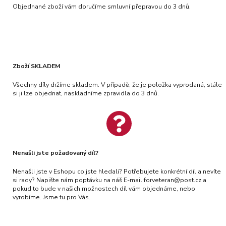
Objednané zboží vám doručíme smluvní přepravou do 3 dnů.
Zboží SKLADEM
Všechny díly držíme skladem. V případě, že je položka vyprodaná, stále
si ji lze objednat, naskladníme zpravidla do 3 dnů.
Nenašli jste požadovaný díl?
Nenašli jste v Eshopu co jste hledali? Potřebujete konkrétní díl a nevíte
si rady? Napište nám poptávku na náš E-mail forveteran@post.cz a
pokud to bude v našich možnostech díl vám objednáme, nebo
vyrobíme. Jsme tu pro Vás.