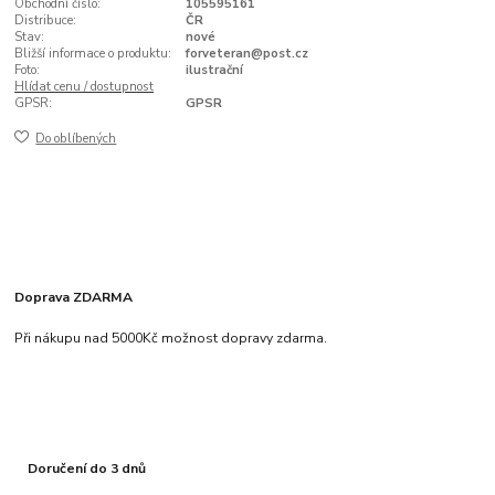
Obchodní číslo:
105595161
Distribuce:
ČR
Stav:
nové
Bližší informace o produktu:
forveteran@post.cz
Foto:
ilustrační
Hlídat cenu / dostupnost
GPSR:
GPSR
Do oblíbených
Doprava ZDARMA
Při nákupu nad 5000Kč možnost dopravy zdarma.
Doručení do 3 dnů