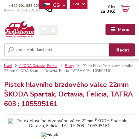
CS
CZK
+420 601 335 207
0
ks
(Po-Pá, 9:30-15:30 hod.)
za
0 Kč
Menu
Hledat
Úvod
ŠKODA Octavia, Felicia
Brzdy
Pístek hlavního brzdového válce
22mm ŠKODA Spartak, Octavia, Felicia, TATRA 603 ; 105595161
Pístek hlavního brzdového válce 22mm
ŠKODA Spartak, Octavia, Felicia, TATRA
603 ; 105595161