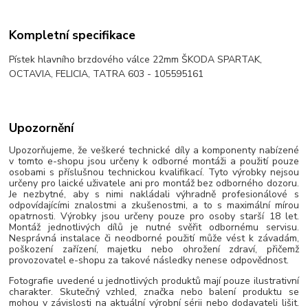
Kompletní specifikace
Pístek hlavního brzdového válce 22mm ŠKODA SPARTAK,
OCTAVIA, FELICIA, TATRA 603 - 105595161
Upozornění
Upozorňujeme, že veškeré technické díly a komponenty nabízené
v tomto e-shopu jsou určeny k odborné montáži a použití pouze
osobami s příslušnou technickou kvalifikací. Tyto výrobky nejsou
určeny pro laické uživatele ani pro montáž bez odborného dozoru.
Je nezbytné, aby s nimi nakládali výhradně profesionálové s
odpovídajícími znalostmi a zkušenostmi, a to s maximální mírou
opatrnosti. Výrobky jsou určeny pouze pro osoby starší 18 let.
Montáž jednotlivých dílů je nutné svěřit odbornému servisu.
Nesprávná instalace či neodborné použití může vést k závadám,
poškození zařízení, majetku nebo ohrožení zdraví, přičemž
provozovatel e-shopu za takové následky nenese odpovědnost.
Fotografie uvedené u jednotlivých produktů mají pouze ilustrativní
charakter. Skutečný vzhled, značka nebo balení produktu se
mohou v závislosti na aktuální výrobní sérii nebo dodavateli lišit.