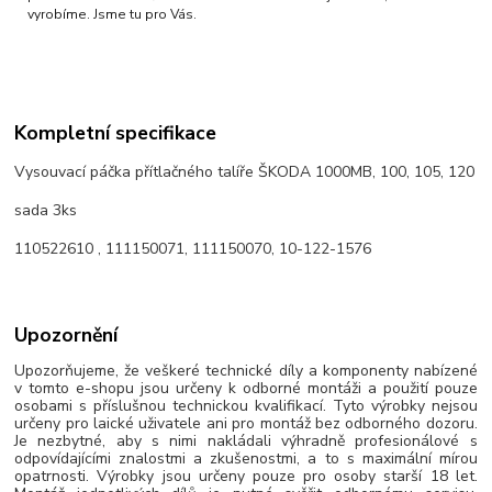
vyrobíme. Jsme tu pro Vás.
Kompletní specifikace
Vysouvací páčka přítlačného talíře ŠKODA 1000MB, 100, 105, 120
sada 3ks
110522610 , 111150071, 111150070, 10-122-1576
Upozornění
Upozorňujeme, že veškeré technické díly a komponenty nabízené
v tomto e-shopu jsou určeny k odborné montáži a použití pouze
osobami s příslušnou technickou kvalifikací. Tyto výrobky nejsou
určeny pro laické uživatele ani pro montáž bez odborného dozoru.
Je nezbytné, aby s nimi nakládali výhradně profesionálové s
odpovídajícími znalostmi a zkušenostmi, a to s maximální mírou
opatrnosti. Výrobky jsou určeny pouze pro osoby starší 18 let.