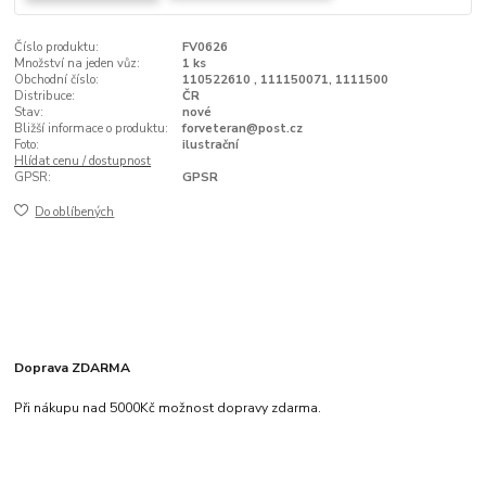
Číslo produktu:
FV0626
Množství na jeden vůz:
1 ks
Obchodní číslo:
110522610 , 111150071, 1111500
Distribuce:
ČR
Stav:
nové
Bližší informace o produktu:
forveteran@post.cz
Foto:
ilustrační
Hlídat cenu / dostupnost
GPSR:
GPSR
Do oblíbených
Doprava ZDARMA
Při nákupu nad 5000Kč možnost dopravy zdarma.