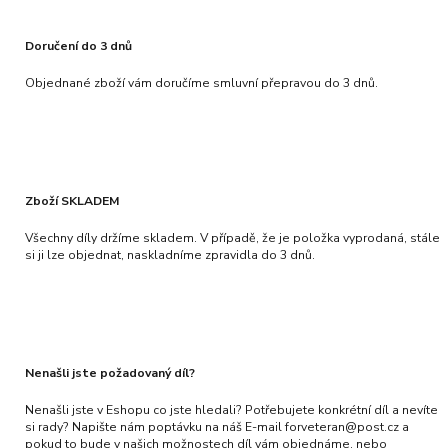
Doručení do 3 dnů
Objednané zboží vám doručíme smluvní přepravou do 3 dnů.
Zboží SKLADEM
Všechny díly držíme skladem. V případě, že je položka vyprodaná, stále
si ji lze objednat, naskladníme zpravidla do 3 dnů.
Nenašli jste požadovaný díl?
Nenašli jste v Eshopu co jste hledali? Potřebujete konkrétní díl a nevíte
si rady? Napište nám poptávku na náš E-mail forveteran@post.cz a
pokud to bude v našich možnostech díl vám objednáme, nebo