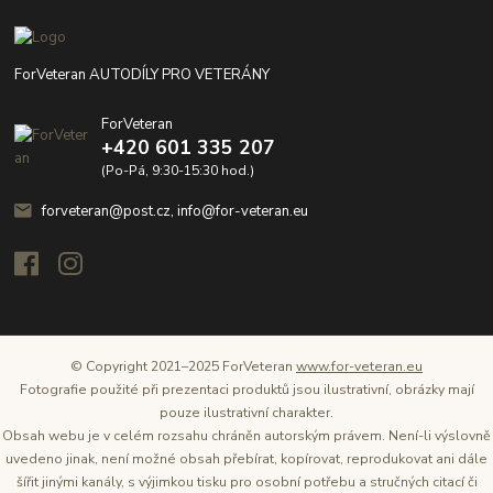
ForVeteran AUTODÍLY PRO VETERÁNY
ForVeteran
+420 601 335 207
(Po-Pá, 9:30-15:30 hod.)
forveteran@post.cz, info@for-veteran.eu
© Copyright 2021–2025 ForVeteran
www.for-veteran.eu
Fotografie použité při prezentaci produktů jsou ilustrativní, obrázky mají
pouze ilustrativní charakter.
Obsah webu je v celém rozsahu chráněn autorským právem. Není-li výslovně
uvedeno jinak, není možné obsah přebírat, kopírovat, reprodukovat ani dále
šířit jinými kanály, s výjimkou tisku pro osobní potřebu a stručných citací či