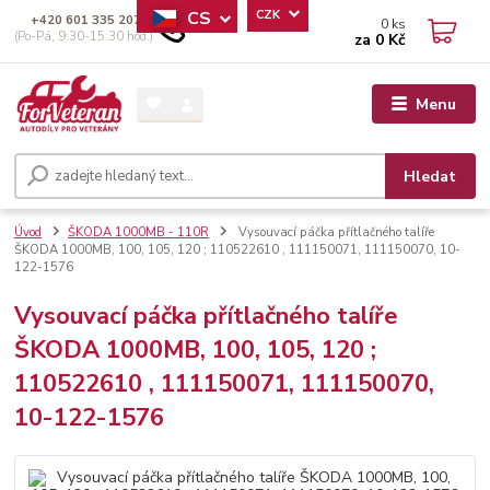
CS
CZK
+420 601 335 207
0
ks
(Po-Pá, 9:30-15:30 hod.)
za
0 Kč
Menu
Hledat
Úvod
ŠKODA 1000MB - 110R
Vysouvací páčka přítlačného talíře
ŠKODA 1000MB, 100, 105, 120 ; 110522610 , 111150071, 111150070, 10-
122-1576
Vysouvací páčka přítlačného talíře
ŠKODA 1000MB, 100, 105, 120 ;
110522610 , 111150071, 111150070,
10-122-1576