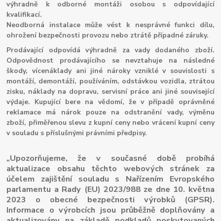
výhradně k odborné montáži osobou s odpovídající
kvalifikací.
Neodborná instalace může vést k nesprávné funkci dílu,
ohrožení bezpečnosti provozu nebo ztrátě případné záruky.
Prodávající odpovídá výhradně za vady dodaného zboží.
Odpovědnost prodávajícího se nevztahuje na následné
škody, vícenáklady ani jiné nároky vzniklé v souvislosti s
montáží, demontáží, používáním, odstávkou vozidla, ztrátou
zisku, náklady na dopravu, servisní práce ani jiné související
výdaje. Kupující bere na vědomí, že v případě oprávněné
reklamace má nárok pouze na odstranění vady, výměnu
zboží, přiměřenou slevu z kupní ceny nebo vrácení kupní ceny
v souladu s příslušnými právními předpisy.
„Upozorňujeme, že v současné době probíhá
aktualizace obsahu těchto webových stránek za
účelem zajištění souladu s Nařízením Evropského
parlamentu a Rady (EU) 2023/988 ze dne 10. května
2023 o obecné bezpečnosti výrobků (GPSR).
Informace o výrobcích jsou průběžně doplňovány a
aktualizovány na základě podkladů poskytovaných