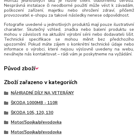
Montáž jednotlivých dílů je nutné svěřit odbornému servisu.
Nesprávná instalace či neodborné použití může vést k závadám,
poškození zařízení, majetku nebo ohrožení zdraví, přičemž
provozovatel e-shopu za takové následky nenese odpovědnost.
Fotografie uvedené u jednotlivých produktů mají pouze ilustrativní
charakter. Skutečný vzhled, značka nebo balení produktu se
mohou v závislosti na aktuální výrobní sérii nebo dodavateli lišit.
Technické specifikace se mohou měnit bez předchozího
upozornění. Pokud máte zájem o konkrétní technické údaje nebo
informace o výrobci, které nejsou výslovně uvedeny na webu,
neváhejte nás kontaktovat – rádi vám je poskytneme na vyžádání.
Původ zboží
Zboží zařazeno v kategoriích
NÁHRADNÍ DÍLY NA VETERÁNY
ŠKODA 1000MB - 110R
ŠKODA 105, 120, 130
Motor/Spojka/převodovka
Motor/Spojka/převodovka