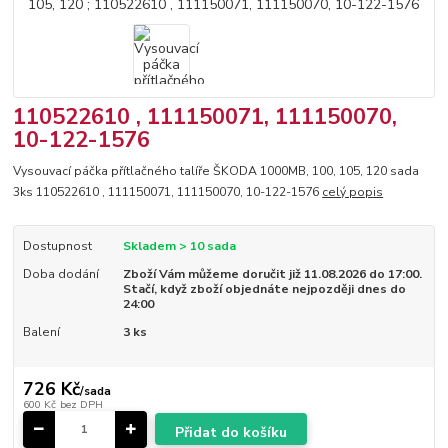
110522610 , 111150071, 111150070,
10-122-1576
Vysouvací páčka přítlačného talíře ŠKODA 1000MB, 100, 105, 120 sada
3ks 110522610 , 111150071, 111150070, 10-122-1576
celý popis
Dostupnost
Skladem > 10 sada
Doba dodání
Zboží Vám můžeme doručit již 11.08.2026 do 17:00.
Stačí, když zboží objednáte nejpozději dnes do
24:00
Balení
3 ks
726 Kč
/
sada
600 Kč
bez DPH
Přidat do košíku