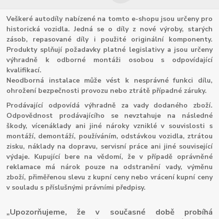
Veškeré autodíly nabízené na tomto e-shopu jsou určeny pro
historická vozidla. Jedná se o díly z nové výroby, starých
zásob, repasované díly i použité originální komponenty.
Produkty splňují požadavky platné legislativy a jsou určeny
výhradně k odborné montáži osobou s odpovídající
kvalifikací.
Neodborná instalace může vést k nesprávné funkci dílu,
ohrožení bezpečnosti provozu nebo ztrátě případné záruky.
Prodávající odpovídá výhradně za vady dodaného zboží.
Odpovědnost prodávajícího se nevztahuje na následné
škody, vícenáklady ani jiné nároky vzniklé v souvislosti s
montáží, demontáží, používáním, odstávkou vozidla, ztrátou
zisku, náklady na dopravu, servisní práce ani jiné související
výdaje. Kupující bere na vědomí, že v případě oprávněné
reklamace má nárok pouze na odstranění vady, výměnu
zboží, přiměřenou slevu z kupní ceny nebo vrácení kupní ceny
v souladu s příslušnými právními předpisy.
„Upozorňujeme, že v současné době probíhá