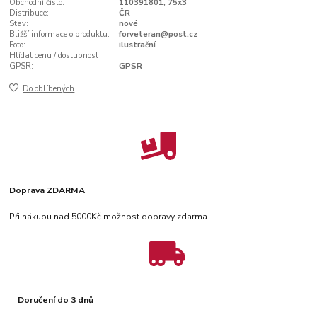
Obchodní číslo:
110391801, 75x3
Distribuce:
ČR
Stav:
nové
Bližší informace o produktu:
forveteran@post.cz
Foto:
ilustrační
Hlídat cenu / dostupnost
GPSR:
GPSR
Do oblíbených
Doprava ZDARMA
Při nákupu nad 5000Kč možnost dopravy zdarma.
Doručení do 3 dnů