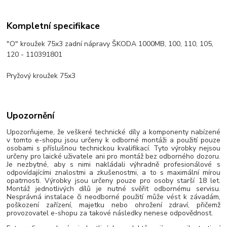
Kompletní specifikace
"O" kroužek 75x3 zadní nápravy ŠKODA 1000MB, 100, 110, 105,
120 - 110391801
Pryžový kroužek 75x3
Upozornění
Upozorňujeme, že veškeré technické díly a komponenty nabízené
v tomto e-shopu jsou určeny k odborné montáži a použití pouze
osobami s příslušnou technickou kvalifikací. Tyto výrobky nejsou
určeny pro laické uživatele ani pro montáž bez odborného dozoru.
Je nezbytné, aby s nimi nakládali výhradně profesionálové s
odpovídajícími znalostmi a zkušenostmi, a to s maximální mírou
opatrnosti. Výrobky jsou určeny pouze pro osoby starší 18 let.
Montáž jednotlivých dílů je nutné svěřit odbornému servisu.
Nesprávná instalace či neodborné použití může vést k závadám,
poškození zařízení, majetku nebo ohrožení zdraví, přičemž
provozovatel e-shopu za takové následky nenese odpovědnost.