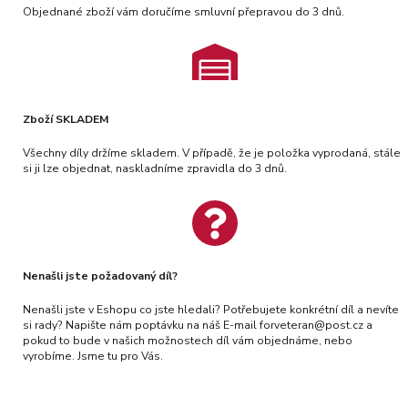
Objednané zboží vám doručíme smluvní přepravou do 3 dnů.
Zboží SKLADEM
Všechny díly držíme skladem. V případě, že je položka vyprodaná, stále
si ji lze objednat, naskladníme zpravidla do 3 dnů.
Nenašli jste požadovaný díl?
Nenašli jste v Eshopu co jste hledali? Potřebujete konkrétní díl a nevíte
si rady? Napište nám poptávku na náš E-mail forveteran@post.cz a
pokud to bude v našich možnostech díl vám objednáme, nebo
vyrobíme. Jsme tu pro Vás.