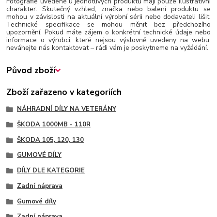
Fotografie uvedené u jednotlivých produktů mají pouze ilustrativní
charakter. Skutečný vzhled, značka nebo balení produktu se
mohou v závislosti na aktuální výrobní sérii nebo dodavateli lišit.
Technické specifikace se mohou měnit bez předchozího
upozornění. Pokud máte zájem o konkrétní technické údaje nebo
informace o výrobci, které nejsou výslovně uvedeny na webu,
neváhejte nás kontaktovat – rádi vám je poskytneme na vyžádání.
Původ zboží
Zboží zařazeno v kategoriích
NÁHRADNÍ DÍLY NA VETERÁNY
ŠKODA 1000MB - 110R
ŠKODA 105, 120, 130
GUMOVÉ DÍLY
DÍLY DLE KATEGORIE
Zadní náprava
Gumové díly
Zadní náprava