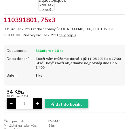
110391801, 75x3
"O" kroužek 75x3 zadní nápravy ŠKODA 1000MB, 100, 110, 105, 120 -
110391801 Pryžový kroužek 75x3
celý popis
Dostupnost
Skladem > 10 ks
Doba dodání
Zboží Vám můžeme doručit již 11.08.2026 do 17:00.
Stačí, když zboží objednáte nejpozději dnes do
24:00
Balení
1 ks
34 Kč
/
ks
28 Kč
bez DPH
Přidat do košíku
Číslo produktu:
FV0440
Množství na jeden vůz:
2 ks