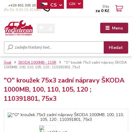
CS
CZK
+420 601 335 207
0
ks
(Po-Pá, 9:30-15:30 hod.)
za
0 Kč
Menu
Hledat
Úvod
ŠKODA 1000MB - 110R
"O" kroužek 75x3 zadní nápravy ŠKODA
1000MB, 100, 110, 105, 120 ; 110391801, 75x3
"O" kroužek 75x3 zadní nápravy ŠKODA
1000MB, 100, 110, 105, 120 ;
110391801, 75x3