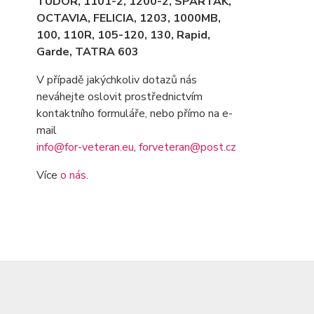
TUDOR, 1101-2, 1200-2, SPARTAK,
OCTAVIA
, FELICIA, 1203, 1000MB,
100, 110R, 105-120, 130, Rapid,
Garde, TATRA 603
V případě jakýchkoliv dotazů nás
neváhejte oslovit prostřednictvím
kontaktního formuláře, nebo přímo na e-
mail
info@for-veteran.eu
,
forveteran@post.cz
Více
o nás
.