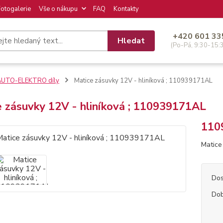
Fotogalerie
Vše o nákupu
FAQ
Kontakty
+420 601 33
Hledat
(Po-Pá, 9:30-15:
AUTO-ELEKTRO díly
Matice zásuvky 12V - hliníková ; 110939171AL
 zásuvky 12V - hliníková ; 110939171AL
110
Matice
Dos
Dob