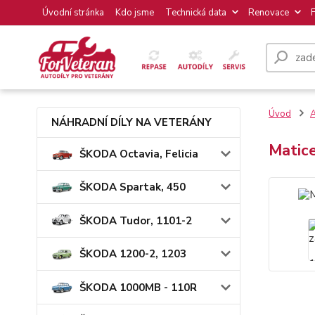
Úvodní stránka
Kdo jsme
Technická data
Renovace
Úvod
NÁHRADNÍ DÍLY NA VETERÁNY
Matice
ŠKODA Octavia, Felicia
ŠKODA Spartak, 450
ŠKODA Tudor, 1101-2
ŠKODA 1200-2, 1203
ŠKODA 1000MB - 110R