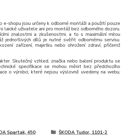
 e-shopu jsou určeny k odborné montáži a použití pouze
pro laické uživatele ani pro montáž bez odborného dozoru.
jícími znalostmi a zkušenostmi, a to s maximální mírou
ž jednotlivých dílů je nutné svěřit odbornému servisu.
zení zařízení, majetku nebo ohrožení zdraví, přičemž
rakter. Skutečný vzhled, značka nebo balení produktu se
 Technické specifikace se mohou měnit bez předchozího
ace o výrobci, které nejsou výslovně uvedeny na webu,
A Spartak, 450
ŠKODA Tudor, 1101-2