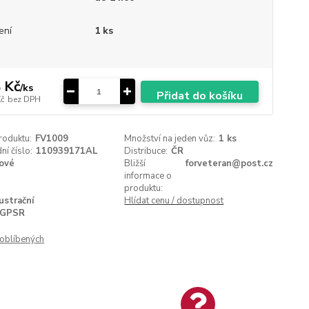
ení
1 ks
 Kč
/
ks
Přidat do košíku
Kč
bez DPH
roduktu:
FV1009
Množství na jeden vůz:
1 ks
í číslo:
110939171AL
Distribuce:
ČR
ové
Bližší
forveteran@post.cz
informace o
produktu:
lustrační
Hlídat cenu / dostupnost
GPSR
oblíbených