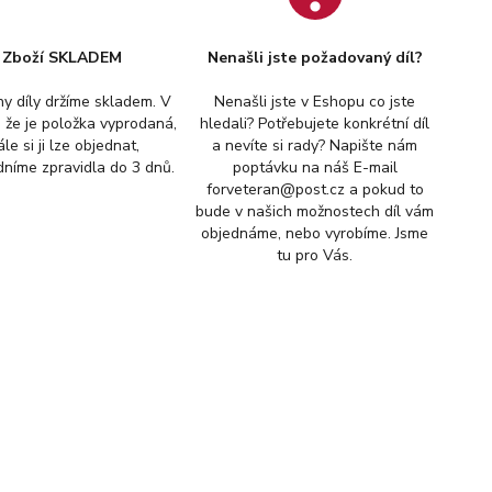
Zboží SKLADEM
Nenašli jste požadovaný díl?
y díly držíme skladem. V
Nenašli jste v Eshopu co jste
, že je položka vyprodaná,
hledali? Potřebujete konkrétní díl
ále si ji lze objednat,
a nevíte si rady? Napište nám
níme zpravidla do 3 dnů.
poptávku na náš E-mail
forveteran@post.cz a pokud to
bude v našich možnostech díl vám
objednáme, nebo vyrobíme. Jsme
tu pro Vás.