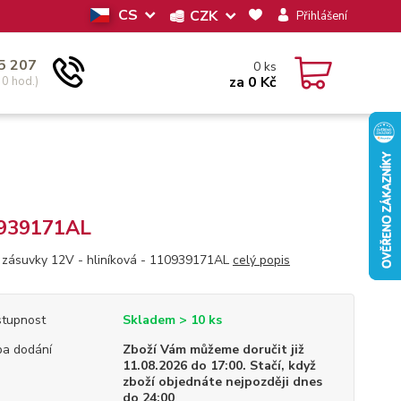
CS
CZK
Přihlášení
5 207
0
ks
za
0 Kč
30 hod.)
939171AL
 zásuvky 12V - hliníková - 110939171AL
celý popis
tupnost
Skladem > 10 ks
a dodání
Zboží Vám můžeme doručit již
11.08.2026 do 17:00. Stačí, když
zboží objednáte nejpozději dnes
do 24:00