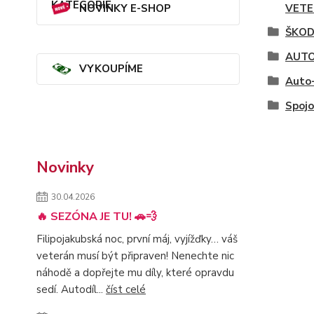
VETE
NOVINKY E-SHOP
ŠKOD
AUTO
VYKOUPÍME
Auto-
Spojo
Novinky
30.04.2026
🔥 SEZÓNA JE TU! 🚗💨
Filipojakubská noc, první máj, vyjížďky… váš
veterán musí být připraven! Nenechte nic
náhodě a dopřejte mu díly, které opravdu
sedí. Autodíl...
číst celé