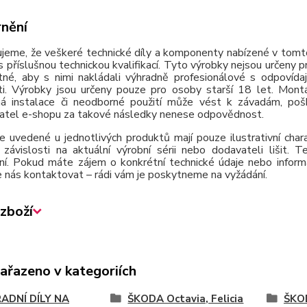
nění
jeme, že veškeré technické díly a komponenty nabízené v tomto
 příslušnou technickou kvalifikací. Tyto výrobky nejsou určeny 
tné, aby s nimi nakládali výhradně profesionálové s odpovída
ti. Výrobky jsou určeny pouze pro osoby starší 18 let. Montá
á instalace či neodborné použití může vést k závadám, poško
atel e-shopu za takové následky nenese odpovědnost.
e uvedené u jednotlivých produktů mají pouze ilustrativní cha
závislosti na aktuální výrobní sérii nebo dodavateli lišit.
ní. Pokud máte zájem o konkrétní technické údaje nebo inform
 nás kontaktovat – rádi vám je poskytneme na vyžádání.
zboží
zařazeno v kategoriích
ADNÍ DÍLY NA
ŠKODA Octavia, Felicia
ŠKOD