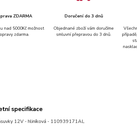
prava ZDARMA
Doručení do 3 dnů
pu nad 5000Kč možnost
Objednané zboží vám doručíme
Všechn
opravy zdarma.
smluvní přepravou do 3 dnů.
případě
st
nasklad
tní specifikace
ásuvky 12V - hliníková - 110939171AL