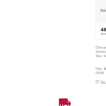
Bal
48
40 
Číslo p
Obchodn
Stav:
n
Foto:
i
GPSR:
Do 