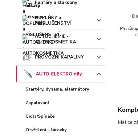
Fanfáry a klaksony
Do
DOPLŇKY a
PŘÍSLUŠENSTVÍ
Při náku
d
AUTOCHEMIE -
AUTOKOSMETIKA
PROVOZNÍ KAPALINY
AUTO-ELEKTRO díly
Startéry, dynama, alternátory
Zapalování
Komple
Čidla/Spínače
Matice z
Osvětlení - žárovky