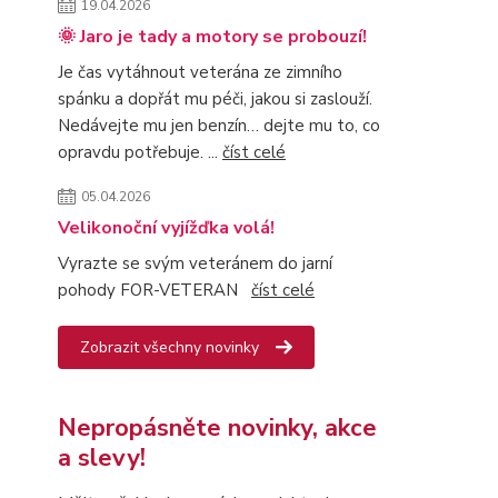
19.04.2026
🌞 Jaro je tady a motory se probouzí!
Je čas vytáhnout veterána ze zimního
spánku a dopřát mu péči, jakou si zaslouží.
Nedávejte mu jen benzín… dejte mu to, co
opravdu potřebuje. ...
číst celé
05.04.2026
Velikonoční vyjížďka volá!
Vyrazte se svým veteránem do jarní
pohody FOR-VETERAN
číst celé
Zobrazit všechny novinky
Nepropásněte novinky, akce
a slevy!