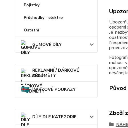
Pojistky
Upozor
Průchodky - elektro
Upozorňu
osobami s
Ostatní
Je nezby
opatrnos
Nesprávn
GUMOVÉ DÍLY
provozov
Fotografi
mohou v 
upozorně
REKLAMNÍ / DÁRKOVÉ
neváhejte
PŘEDMĚTY
Původ 
DÁRKOVÉ POUKAZY
Zboží 
DÍLY DLE KATEGORIE
NÁHR