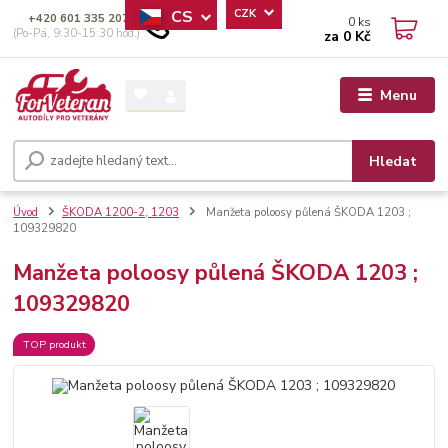
CS
CZK
+420 601 335 207
0
ks
(Po-Pá, 9:30-15:30 hod.)
za
0 Kč
Menu
Hledat
Úvod
ŠKODA 1200-2, 1203
Manžeta poloosy půlená ŠKODA 1203 ;
109329820
Manžeta poloosy půlená ŠKODA 1203 ;
109329820
TOP produkt