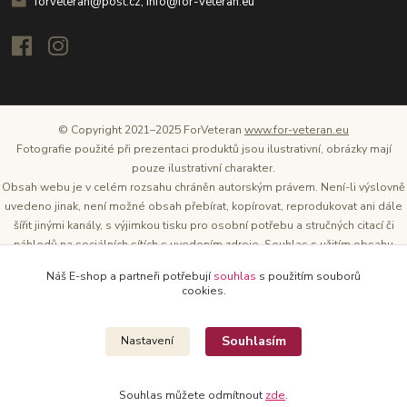
forveteran@post.cz, info@for-veteran.eu
© Copyright 2021–2025 ForVeteran
www.for-veteran.eu
Fotografie použité při prezentaci produktů jsou ilustrativní, obrázky mají
pouze ilustrativní charakter.
Obsah webu je v celém rozsahu chráněn autorským právem. Není-li výslovně
uvedeno jinak, není možné obsah přebírat, kopírovat, reprodukovat ani dále
šířit jinými kanály, s výjimkou tisku pro osobní potřebu a stručných citací či
náhledů na sociálních sítích s uvedením zdroje. Souhlas s užitím obsahu
musí být vždy písemný a lze o něj požádat. Vlastníkem a provozovatelem
Náš E-shop a partneři potřebují
souhlas
s použitím souborů
těchto webových stránek je Tomáš Oršel.
cookies.
Zdroj: Archiv společnosti ŠKODA AUTO
Souhlasím
Nastavení
Souhlas můžete odmítnout
zde
.