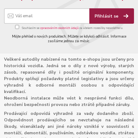
Přihlásit se
Souhlasím se
zpracováním osobních údajů
za účelem rozesílky newsletteru.
Mějte přehled o nových produktech. Můžete se kdykoli odhlásit. Informace
zasíláme jednou za měsíc.
Veškeré autodíly nabízené na tomto e-shopu jsou určeny pro
historická vozidla. Jedná se o díly z nové výroby, starých
zásob, repasované díly i použité originální komponenty.
Produkty splňují požadavky platné legislativy a jsou určeny
výhradně k odborné montáži osobou s odpovídající
kvalifikací.
Neodborná instalace může vést k nesprávné funkci dílu,
ohrožení bezpečnosti provozu nebo ztrátě případné záruky.
Prodávající odpovídá výhradně za vady dodaného zboží.
Odpovědnost prodávajícího se nevztahuje na následné
škody, vícenáklady ani jiné nároky vzniklé v souvislosti s
montáží, demontáží, používáním, odstávkou vozidla, ztrátou