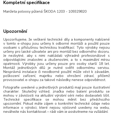
Kompletní specifikace
Manžeta poloosy půlená ŠKODA 1203 - 109329820
Upozornění
Upozorňujeme, že veškeré technické díly a komponenty nabízené
v tomto e-shopu jsou určeny k odborné montáži a použití pouze
osobami s příslušnou technickou kvalifikací. Tyto výrobky nejsou
určeny pro laické uživatele ani pro montáž bez odborného dozoru.
Je nezbytné, aby s nimi nakládali výhradně profesionálové s
odpovídajícími znalostmi a zkušenostmi, a to s maximální mírou
opatrnosti. Výrobky jsou určeny pouze pro osoby starší 18 let.
Montáž jednotlivých dílů je nutné svěřit odbornému servisu.
Nesprávná instalace či neodborné použití může vést k závadám,
poškození zařízení, majetku nebo ohrožení zdraví, přičemž
provozovatel e-shopu za takové následky nenese odpovědnost.
Fotografie uvedené u jednotlivých produktů mají pouze ilustrativní
charakter. Skutečný vzhled, značka nebo balení produktu se
mohou v závislosti na aktuální výrobní sérii nebo dodavateli lišit.
Technické specifikace se mohou měnit bez předchozího
upozornění. Pokud máte zájem o konkrétní technické údaje nebo
informace o výrobci, které nejsou výslovně uvedeny na webu,
neváhejte nás kontaktovat – rádi vám je poskytneme na vyžádání.