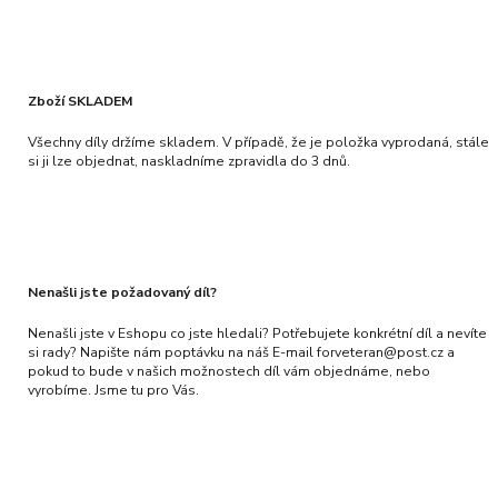
Zboží SKLADEM
Všechny díly držíme skladem. V případě, že je položka vyprodaná, stále
si ji lze objednat, naskladníme zpravidla do 3 dnů.
Nenašli jste požadovaný díl?
Nenašli jste v Eshopu co jste hledali? Potřebujete konkrétní díl a nevíte
si rady? Napište nám poptávku na náš E-mail forveteran@post.cz a
pokud to bude v našich možnostech díl vám objednáme, nebo
vyrobíme. Jsme tu pro Vás.