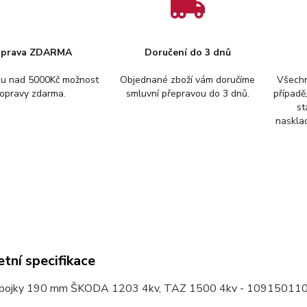
prava ZDARMA
Doručení do 3 dnů
pu nad 5000Kč možnost
Objednané zboží vám doručíme
Všechn
opravy zdarma.
smluvní přepravou do 3 dnů.
případě
st
nasklad
tní specifikace
spojky 190 mm ŠKODA 1203 4kv, TAZ 1500 4kv - 10915011