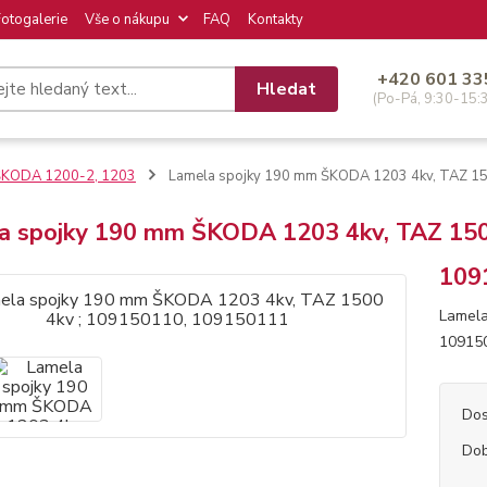
Fotogalerie
Vše o nákupu
FAQ
Kontakty
+420 601 33
Hledat
(Po-Pá, 9:30-15:
ŠKODA 1200-2, 1203
Lamela spojky 190 mm ŠKODA 1203 4kv, TAZ 1
a spojky 190 mm ŠKODA 1203 4kv, TAZ 150
109
Lamela
109150
Dos
Dob