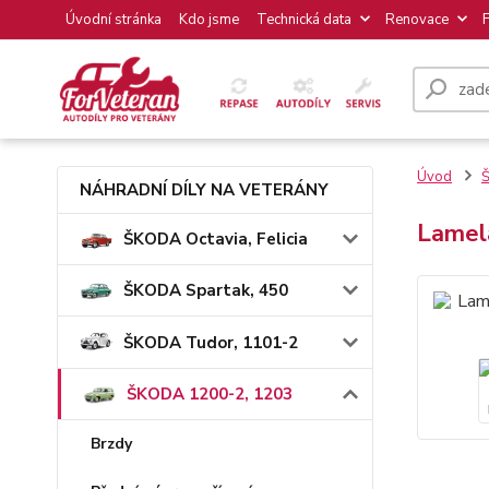
Úvodní stránka
Kdo jsme
Technická data
Renovace
Úvod
NÁHRADNÍ DÍLY NA VETERÁNY
Lamel
ŠKODA Octavia, Felicia
ŠKODA Spartak, 450
ŠKODA Tudor, 1101-2
ŠKODA 1200-2, 1203
Brzdy