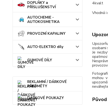
DOPLŇKY a
4kvalt
PŘÍSLUŠENSTVÍ
Vhodná i
AUTOCHEMIE -
AUTOKOSMETIKA
PROVOZNÍ KAPALINY
Upozor
Upozorňu
AUTO-ELEKTRO díly
osobami s
Je nezby
opatrnos
GUMOVÉ DÍLY
Nesprávn
provozov
Fotografi
mohou v 
REKLAMNÍ / DÁRKOVÉ
upozorně
PŘEDMĚTY
neváhejte
DÁRKOVÉ POUKAZY
Původ 