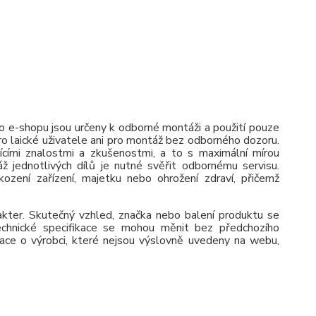
 e-shopu jsou určeny k odborné montáži a použití pouze
pro laické uživatele ani pro montáž bez odborného dozoru.
jícími znalostmi a zkušenostmi, a to s maximální mírou
ž jednotlivých dílů je nutné svěřit odbornému servisu.
zení zařízení, majetku nebo ohrožení zdraví, přičemž
rakter. Skutečný vzhled, značka nebo balení produktu se
 Technické specifikace se mohou měnit bez předchozího
ace o výrobci, které nejsou výslovně uvedeny na webu,