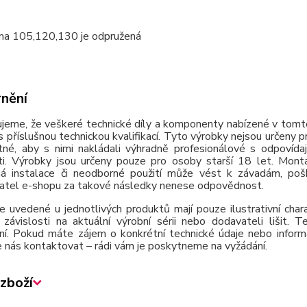
 na 105,120,130 je odpružená
nění
jeme, že veškeré technické díly a komponenty nabízené v tomto
 příslušnou technickou kvalifikací. Tyto výrobky nejsou určeny 
tné, aby s nimi nakládali výhradně profesionálové s odpovída
ti. Výrobky jsou určeny pouze pro osoby starší 18 let. Montá
á instalace či neodborné použití může vést k závadám, poško
atel e-shopu za takové následky nenese odpovědnost.
e uvedené u jednotlivých produktů mají pouze ilustrativní cha
závislosti na aktuální výrobní sérii nebo dodavateli lišit.
ní. Pokud máte zájem o konkrétní technické údaje nebo inform
 nás kontaktovat – rádi vám je poskytneme na vyžádání.
zboží