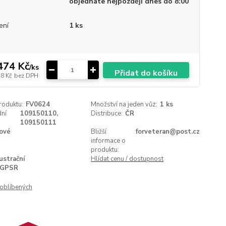
objednáte nejpozději dnes do 8:00
ení
1 ks
474 Kč
/
ks
Přidat do košíku
18 Kč
bez DPH
roduktu:
FV0624
Množství na jeden vůz:
1 ks
ní
109150110,
Distribuce:
ČR
109150111
ové
Bližší
forveteran@post.cz
informace o
produktu:
lustrační
Hlídat cenu / dostupnost
GPSR
oblíbených