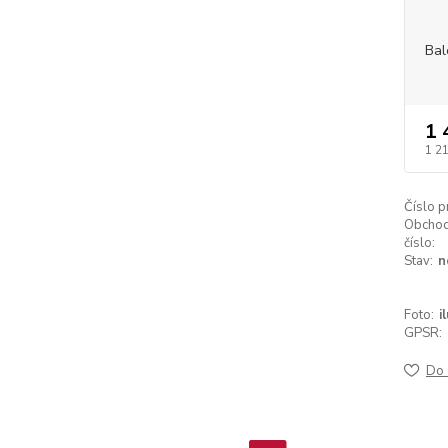
Bal
1 
1 2
Číslo p
Obchod
číslo:
Stav:
n
Foto:
i
GPSR:
Do 