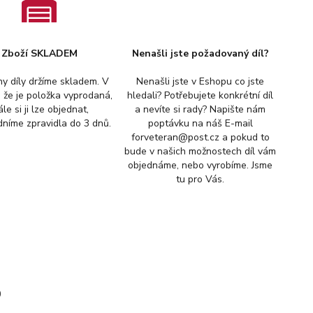
Zboží SKLADEM
Nenašli jste požadovaný díl?
y díly držíme skladem. V
Nenašli jste v Eshopu co jste
, že je položka vyprodaná,
hledali? Potřebujete konkrétní díl
ále si ji lze objednat,
a nevíte si rady? Napište nám
níme zpravidla do 3 dnů.
poptávku na náš E-mail
forveteran@post.cz a pokud to
bude v našich možnostech díl vám
objednáme, nebo vyrobíme. Jsme
tu pro Vás.
0