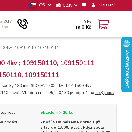
CS
CZK
Přihlášení
5 207
0
ks
za
0 Kč
30 hod.)
500 4kv ; 109150110, 109150111
0 4kv ; 109150110, 109150111
150110, 109150111
 spojky 190 mm ŠKODA 1203 4kv, TAZ 1500 4kv -
110 4kvalt Vhodná i na 105,120,130 je odpružená
celý popis
tupnost
Skladem > 10 ks
a dodání
Zboží Vám můžeme doručit již
zítra do 17:00. Stačí, když zboží