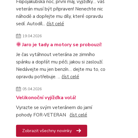
Filipojakubská noc, první máj, vyjížďky… váš
veterán musí být připraven! Nenechte nic
náhodě a dopřejte mu díly, které opravdu
sedí. Autodíl...
číst celé
19.04.2026
🌞 Jaro je tady a motory se probouzí!
Je čas vytáhnout veterána ze zimního
spánku a dopřát mu péči, jakou si zaslouží.
Nedávejte mu jen benzín… dejte mu to, co
opravdu potřebuje. ...
číst celé
05.04.2026
Velikonoční vyjížďka volá!
Vyrazte se svým veteránem do jarní
pohody FOR-VETERAN
číst celé
Zobrazit všechny novinky