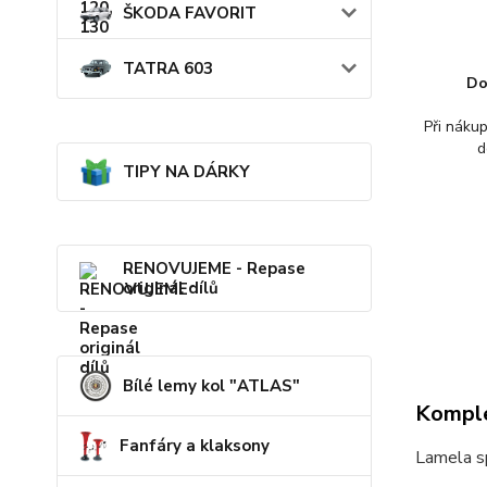
ŠKODA FAVORIT
TATRA 603
Do
Při náku
d
TIPY NA DÁRKY
RENOVUJEME - Repase
originál dílů
Bílé lemy kol "ATLAS"
Komple
Fanfáry a klaksony
Lamela 