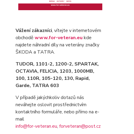
Vážení zákazníci
, vítejte v internetovém
obchodě
www.for-veteran.eu
kde
najdete náhradní díly na veterány značky
ŠKODA a TATRA.
TUDOR, 1101-2, 1200-2, SPARTAK,
OCTAVIA
, FELICIA, 1203, 1000MB,
100, 110R, 105-120, 130, Rapid,
Garde, TATRA 603
V případě jakýchkoliv dotazů nás
neváhejte oslovit prostřednictvím
kontaktního formuláře, nebo přímo na e-
mail
info@for-veteran.eu
,
forveteran@post.cz