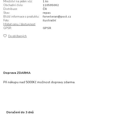
Množství na jeden vůz:
1 ks
Obchodní číslo:
110595062
Distribuce:
ČR
Stav:
repas
Bližší informace o produktu:
forveteran@post.cz
Foto:
ilustrační
Hlídat cenu / dostupnost
GPSR:
GPSR
Do oblíbených
Doprava ZDARMA
Při nákupu nad 5000Kč možnost dopravy zdarma.
Doručení do 3 dnů