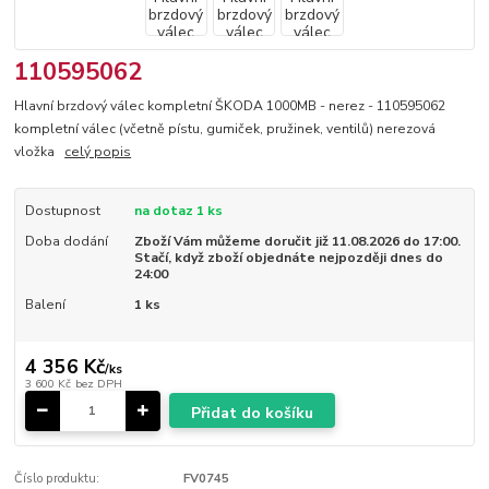
110595062
Hlavní brzdový válec kompletní ŠKODA 1000MB - nerez - 110595062
kompletní válec (včetně pístu, gumiček, pružinek, ventilů) nerezová
vložka
celý popis
Dostupnost
na dotaz 1 ks
Doba dodání
Zboží Vám můžeme doručit již 11.08.2026 do 17:00.
Stačí, když zboží objednáte nejpozději dnes do
24:00
Balení
1 ks
4 356 Kč
/
ks
3 600 Kč
bez DPH
Přidat do košíku
Číslo produktu:
FV0745