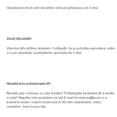
Objednané zboží vám doručíme smluvní přepravou do 3 dnů.
Zboží SKLADEM
Všechny díly držíme skladem. V případě, že je položka vyprodaná, stále
si ji lze objednat, naskladníme zpravidla do 3 dnů.
Nenašli jste požadovaný díl?
Nenašli jste v Eshopu co jste hledali? Potřebujete konkrétní díl a nevíte
si rady? Napište nám poptávku na náš E-mail forveteran@post.cz a
pokud to bude v našich možnostech díl vám objednáme, nebo
vyrobíme. Jsme tu pro Vás.