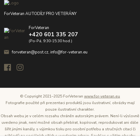
ForVeteran AUTODÍLY PRO VETERÁNY
ForVeteran
+420 601 335 207
(Po-Pá, 9:30-15:30 hod.)
forveteran@post.cz, info@for-veteran.eu
© Copyright 2021–2025 ForVeteran
www.for-veteran.eu
Fotografie použité při prezentaci produktů jsou ilustrativní, obrázky mají
pouze ilustrativní charakter.
Obsah webu je v celém rozsahu chráněn autorským právem. Není-li výslovně
uvedeno jinak, není možné obsah přebírat, kopírovat, reprodukovat ani dále
šířit jinými kanály, s výjimkou tisku pro osobní potřebu a stručných citací či
náhledů na sociálních sítích s uvedením zdroje. Souhlas s užitím obsahu