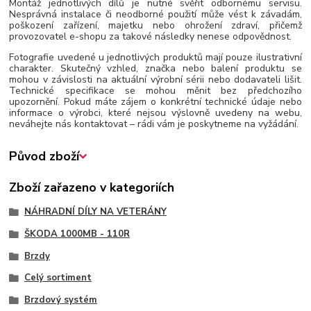
Montáž jednotlivých dílů je nutné svěřit odbornému servisu.
Nesprávná instalace či neodborné použití může vést k závadám,
poškození zařízení, majetku nebo ohrožení zdraví, přičemž
provozovatel e-shopu za takové následky nenese odpovědnost.
Fotografie uvedené u jednotlivých produktů mají pouze ilustrativní
charakter. Skutečný vzhled, značka nebo balení produktu se
mohou v závislosti na aktuální výrobní sérii nebo dodavateli lišit.
Technické specifikace se mohou měnit bez předchozího
upozornění. Pokud máte zájem o konkrétní technické údaje nebo
informace o výrobci, které nejsou výslovně uvedeny na webu,
neváhejte nás kontaktovat – rádi vám je poskytneme na vyžádání.
Původ zboží
Zboží zařazeno v kategoriích
NÁHRADNÍ DÍLY NA VETERÁNY
ŠKODA 1000MB - 110R
Brzdy
Celý sortiment
Brzdový systém