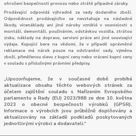
ohrožení bezpečnosti provozu nebo ztrátě případné záruky.
Prodávající odpovídá výhradně za vady dodaného zboží.
Odpovědnost prodávajícího se nevztahuje na následné
škody, vícenáklady ani jiné nároky vzniklé v souvislosti s
montáží, demontáží, používáním, odstávkou vozidla, ztrátou
zisku, náklady na dopravu, servisní práce ani jiné související
výdaje. Kupující bere na vědomí, že v případě oprávněné
reklamace má nárok pouze na odstranění vady, výměnu
zboží, přiměřenou slevu z kupní ceny nebo vrácení kupní ceny
v souladu s příslušnými právními předpisy.
„Upozorňujeme, že v současné době probíhá
aktualizace obsahu těchto webových stránek za
účelem zajištění souladu s Nařízením Evropského
parlamentu a Rady (EU) 2023/988 ze dne 10. května
2023 o obecné bezpečnosti výrobků (GPSR).
Informace o výrobcích jsou průběžně doplňovány a
aktualizovány na základě podkladů poskytovaných
jednotlivými výrobci a dodavateli.“