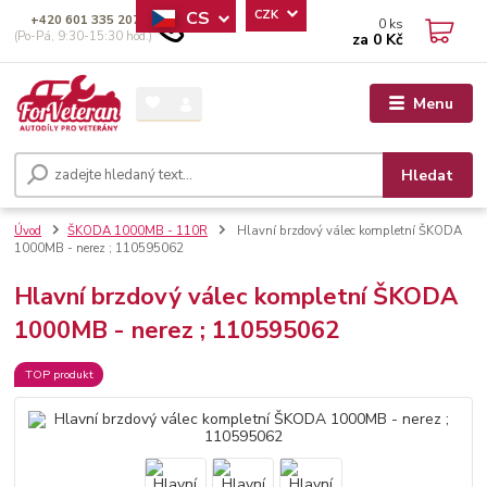
CS
CZK
+420 601 335 207
0
ks
(Po-Pá, 9:30-15:30 hod.)
za
0 Kč
Menu
Hledat
Úvod
ŠKODA 1000MB - 110R
Hlavní brzdový válec kompletní ŠKODA
1000MB - nerez ; 110595062
Hlavní brzdový válec kompletní ŠKODA
1000MB - nerez ; 110595062
TOP produkt