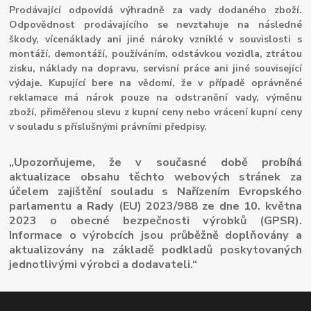
Prodávající odpovídá výhradně za vady dodaného zboží.
Odpovědnost prodávajícího se nevztahuje na následné
škody, vícenáklady ani jiné nároky vzniklé v souvislosti s
montáží, demontáží, používáním, odstávkou vozidla, ztrátou
zisku, náklady na dopravu, servisní práce ani jiné související
výdaje. Kupující bere na vědomí, že v případě oprávněné
reklamace má nárok pouze na odstranění vady, výměnu
zboží, přiměřenou slevu z kupní ceny nebo vrácení kupní ceny
v souladu s příslušnými právními předpisy.
„Upozorňujeme, že v současné době probíhá
aktualizace obsahu těchto webových stránek za
účelem zajištění souladu s Nařízením Evropského
parlamentu a Rady (EU) 2023/988 ze dne 10. května
2023 o obecné bezpečnosti výrobků (GPSR).
Informace o výrobcích jsou průběžně doplňovány a
aktualizovány na základě podkladů poskytovaných
jednotlivými výrobci a dodavateli.“