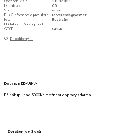
Obchodní číslo:
110972805
Distribuce:
ČR
Stav:
nové
Bližší informace o produktu:
forveteran@post.cz
Foto:
ilustrační
Hlídat cenu / dostupnost
GPSR:
GPSR
Do oblíbených
Doprava ZDARMA
Při nákupu nad 5000Kč možnost dopravy zdarma.
Doručení do 3 dnů