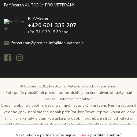
ForVeteran AUTODÍLY PRO VETERÁNY
ForVeteran
+420 601 335 207
(Po-Pá, 9:30-15:30 hod.)
forveteran@post.cz, info@for-veteran.eu
© Copyright 2021–2025 ForVeteran
www.for-veteran.eu
Fotografie použité při prezentaci produktů jsou ilustrativní, obrázky mají
pouze ilustrativní charakter.
Obsah webu je v celém rozsahu chráněn autorským právem. Není-li výslovně
uvedeno jinak, není možné obsah přebírat, kopírovat, reprodukovat ani dále
šířit jinými kanály, s výjimkou tisku pro osobní potřebu a stručných citací či
náhledů na sociálních sítích s uvedením zdroje. Souhlas s užitím obsahu
musí být vždy písemný a lze o něj požádat. Vlastníkem a provozovatelem
Náš E-shop a partneři potřebují
souhlas
s použitím souborů