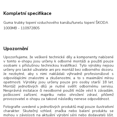
Kompletní specifikace
Guma trubky topení vzduchového kanálu/tunelu topení ŠKODA
1000MB - 110972805
Upozornění
Upozorňujeme, že veškeré technické díly a komponenty nabízené
v tomto e-shopu jsou určeny k odborné montáži a použití pouze
osobami s příslušnou technickou kvalifikací. Tyto výrobky nejsou
určeny pro laické uživatele ani pro montáž bez odborného dozoru.
Je nezbytné, aby s nimi nakládali výhradně profesionálové s
odpovídajícími znalostmi a zkušenostmi, a to s maximální mírou
opatrnosti. Výrobky jsou určeny pouze pro osoby starší 18 let.
Montáž jednotlivých dílů je nutné svěřit odbornému servisu.
Nesprávná instalace či neodborné použití může vést k závadám,
poškození zařízení, majetku nebo ohrožení zdraví, přičemž
provozovatel e-shopu za takové následky nenese odpovědnost.
Fotografie uvedené u jednotlivých produktů mají pouze ilustrativní
charakter. Skutečný vzhled, značka nebo balení produktu se
mohou v závislosti na aktuální výrobní sérii nebo dodavateli lišit.