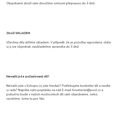
Objednané zboží vám doručíme smluvní přepravou do 3 dnů.
Zboží SKLADEM
Všechny díly držíme skladem. V případě, že je položka vyprodaná, stále
si ji lze objednat, naskladníme zpravidla do 3 dnů.
Nenašli jste požadovaný díl?
Nenašli jste v Eshopu co jste hledali? Potřebujete konkrétní díl a nevíte
si rady? Napište nám poptávku na náš E-mail forveteran@post.cz a
pokud to bude v našich možnostech díl vám objednáme, nebo
vyrobíme. Jsme tu pro Vás.