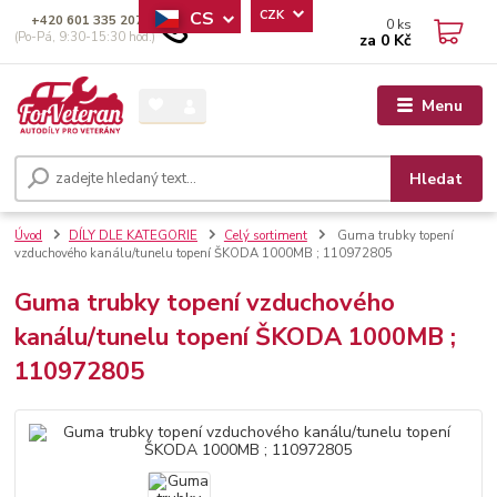
CS
CZK
+420 601 335 207
0
ks
(Po-Pá, 9:30-15:30 hod.)
za
0 Kč
Menu
Hledat
Úvod
DÍLY DLE KATEGORIE
Celý sortiment
Guma trubky topení
vzduchového kanálu/tunelu topení ŠKODA 1000MB ; 110972805
Guma trubky topení vzduchového
kanálu/tunelu topení ŠKODA 1000MB ;
110972805