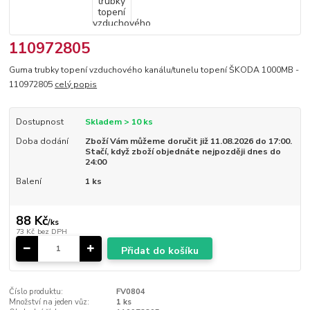
110972805
Guma trubky topení vzduchového kanálu/tunelu topení ŠKODA 1000MB -
110972805
celý popis
Dostupnost
Skladem > 10 ks
Doba dodání
Zboží Vám můžeme doručit již 11.08.2026 do 17:00.
Stačí, když zboží objednáte nejpozději dnes do
24:00
Balení
1 ks
88 Kč
/
ks
73 Kč
bez DPH
Přidat do košíku
Číslo produktu:
FV0804
Množství na jeden vůz:
1 ks