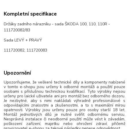
Kompletní specifikace
Držáky zadního nárazníku - sada ŠKODA 100, 110, 110R -
111720082/83
Sada LEVÝ + PRAVÝ
111720082, 111720083
Upozornění
Upozorňujeme, že veškeré technické díly a komponenty nabízené
v tomto e-shopu jsou určeny k odborné montáži a použití pouze
osobami s příslušnou technickou kvalifikací. Tyto výrobky nejsou
určeny pro laické uživatele ani pro montáž bez odborného dozoru.
Je nezbytné, aby s nimi nakládali výhradně profesionálové s
odpovídajícími znalostmi a zkušenostmi, a to s maximální mírou
opatrnosti. Výrobky jsou určeny pouze pro osoby starší 18 let.
Montáž jednotlivých dílů je nutné svěřit odbornému servisu.
Nesprávná instalace či neodborné použití může vést k závadám,
poškození zařízení, majetku nebo ohrožení zdraví, přičemž
provozovatel e-shopu za takové následky nenese odpovědnost.