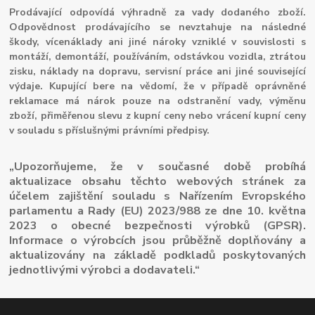
Prodávající odpovídá výhradně za vady dodaného zboží.
Odpovědnost prodávajícího se nevztahuje na následné
škody, vícenáklady ani jiné nároky vzniklé v souvislosti s
montáží, demontáží, používáním, odstávkou vozidla, ztrátou
zisku, náklady na dopravu, servisní práce ani jiné související
výdaje. Kupující bere na vědomí, že v případě oprávněné
reklamace má nárok pouze na odstranění vady, výměnu
zboží, přiměřenou slevu z kupní ceny nebo vrácení kupní ceny
v souladu s příslušnými právními předpisy.
„Upozorňujeme, že v současné době probíhá
aktualizace obsahu těchto webových stránek za
účelem zajištění souladu s Nařízením Evropského
parlamentu a Rady (EU) 2023/988 ze dne 10. května
2023 o obecné bezpečnosti výrobků (GPSR).
Informace o výrobcích jsou průběžně doplňovány a
aktualizovány na základě podkladů poskytovaných
jednotlivými výrobci a dodavateli.“