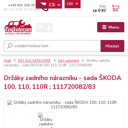
CS
CZK
+420 601 335 207
0
ks
(Po-Pá, 9:30-15:30 hod.)
za
0 Kč
Menu
Hledat
Úvod
DÍLY DLE KATEGORIE
Celý sortiment
Držáky zadního
nárazníku - sada ŠKODA 100, 110, 110R ; 111720082/83
Držáky zadního nárazníku - sada ŠKODA
100, 110, 110R ; 111720082/83