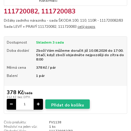
111720082, 111720083
Držáky zadního nárazníku - sada ŠKODA 100, 110, 110R - 111720082/83
Sada LEVÝ + PRAVÝ 111720082, 111720083
celý popis
Dostupnost
Skladem 3 sada
Doba dodání
Zboží Vám můžeme doručit již 10.08.2026 do 17:00.
Stačí, když zboží objednáte nejpozději do zítra do
8:00
Měrná cena
378 Kč / pár
Balení
1 pár
378 Kč
/
sada
312 Kč
bez DPH
Přidat do košíku
Číslo produktu:
FV1138
Množství na jeden vůz:
1 ks