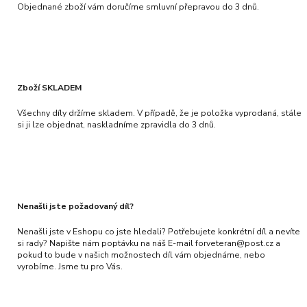
Objednané zboží vám doručíme smluvní přepravou do 3 dnů.
Zboží SKLADEM
Všechny díly držíme skladem. V případě, že je položka vyprodaná, stále
si ji lze objednat, naskladníme zpravidla do 3 dnů.
Nenašli jste požadovaný díl?
Nenašli jste v Eshopu co jste hledali? Potřebujete konkrétní díl a nevíte
si rady? Napište nám poptávku na náš E-mail forveteran@post.cz a
pokud to bude v našich možnostech díl vám objednáme, nebo
vyrobíme. Jsme tu pro Vás.