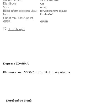
Obchodní číslo:
111720082/83
Distribuce:
ČR
Stav:
nové
Bližší informace o produktu:
forveteran@post.cz
Foto:
ilustrační
Hlídat cenu / dostupnost
GPSR:
GPSR
Do oblíbených
Doprava ZDARMA
Při nákupu nad 5000Kč možnost dopravy zdarma.
Doručení do 3 dnů