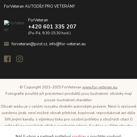
ForVeteran AUTODÍLY PRO VETERÁNY
ForVeteran
+420 601 335 207
(Po-Pá, 9:30-15:30 hod.)
forveteran@post.cz, info@for-veteran.eu
© Copyright 2021–2025 ForVeteran
www.for-veteran.eu
Fotografie použité při prezentaci produktů jsou ilustrativní, obrázky mají
pouze ilustrativní charakter.
Obsah webu je v celém rozsahu chráněn autorským právem. Není-li výslovně
uvedeno jinak, není možné obsah přebírat, kopírovat, reprodukovat ani dále
šířit jinými kanály, s výjimkou tisku pro osobní potřebu a stručných citací či
náhledů na sociálních sítích s uvedením zdroje. Souhlas s užitím obsahu
musí být vždy písemný a lze o něj požádat. Vlastníkem a provozovatelem
Náš E-shop a partneři potřebují
souhlas
s použitím souborů