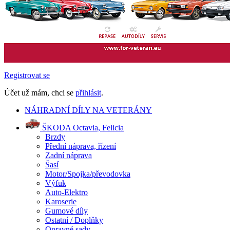
Registrovat se
Účet už mám, chci se
přihlásit
.
NÁHRADNÍ DÍLY NA VETERÁNY
ŠKODA Octavia, Felicia
Brzdy
Přední náprava, řízení
Zadní náprava
Šasí
Motor/Spojka/převodovka
Výfuk
Auto-Elektro
Karoserie
Gumové díly
Ostatní / Doplňky
Opravné sady