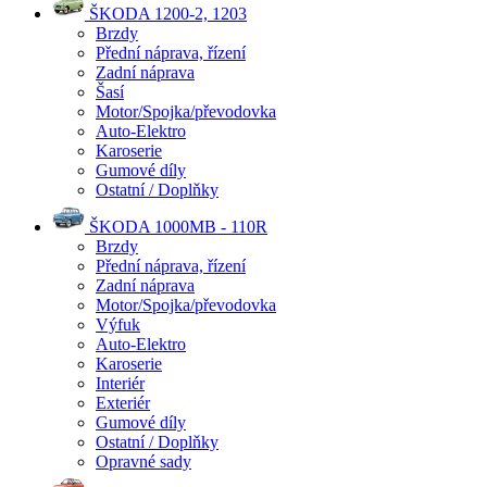
ŠKODA 1200-2, 1203
Brzdy
Přední náprava, řízení
Zadní náprava
Šasí
Motor/Spojka/převodovka
Auto-Elektro
Karoserie
Gumové díly
Ostatní / Doplňky
ŠKODA 1000MB - 110R
Brzdy
Přední náprava, řízení
Zadní náprava
Motor/Spojka/převodovka
Výfuk
Auto-Elektro
Karoserie
Interiér
Exteriér
Gumové díly
Ostatní / Doplňky
Opravné sady