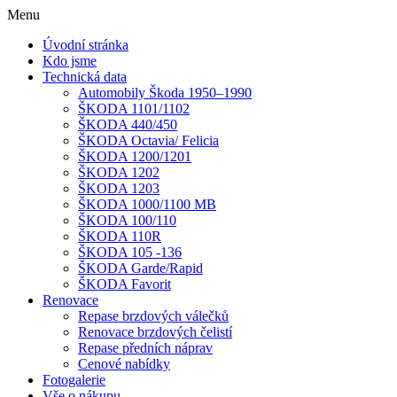
Menu
Úvodní stránka
Kdo jsme
Technická data
Automobily Škoda 1950–1990
ŠKODA 1101/1102
ŠKODA 440/450
ŠKODA Octavia/ Felicia
ŠKODA 1200/1201
ŠKODA 1202
ŠKODA 1203
ŠKODA 1000/1100 MB
ŠKODA 100/110
ŠKODA 110R
ŠKODA 105 -136
ŠKODA Garde/Rapid
ŠKODA Favorit
Renovace
Repase brzdových válečků
Renovace brzdových čelistí
Repase předních náprav
Cenové nabídky
Fotogalerie
Vše o nákupu