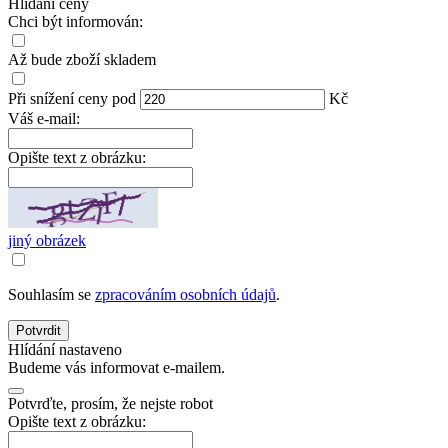
Hlídání ceny
Chci být informován:
Až bude zboží
skladem
Při snížení
ceny
pod
Kč
Váš e-mail:
Opište text z obrázku:
jiný obrázek
Souhlasím se
zpracováním osobních údajů
.
Potvrdit
Hlídání nastaveno
Budeme vás informovat e-mailem.
Potvrďte, prosím, že nejste robot
Opište text z obrázku: