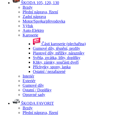
ŠKODA 105, 120, 130
Brzdy
Přední náprava, řízení
Zadní náprava
Motor/Spojka/převodovka
Výfuk
Auto-Elektro
Karoserie
Části karoserie (plechařina)
Gumové díly, těsnění, profily
Plastové díly, mřížky, nárazníky
Světla, zrcátka, lišty, doplňky
Kliky, zámky, součásti dveří
Příchytky, spony, lanka
Ostatní / nezařazené
Interiér
Exteriér
Gumové díly
Ostatní / Doplňky
Opravné sady
ŠKODA FAVORIT
Brzdy
Přední náprava, řízení