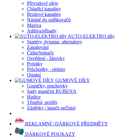
Převodové oleje
Chladící kapaliny
Brzdové kapaliny
Náplně do ostřikovačů
Maziva
Aditiva/přísady
AUTO-ELEKTRO díly
Startéry, dynama, alternátory
Zapalování
Čidla/Spínače
Osvětlení - žárovky
Pojistky
Průchodky - elektro
Ostatní
GUMOVÉ DÍLY
Gumičky, prachovky
Sady gumiček RUBENA
Hadice
Těsnění, profily
Zástěrky / lapače nečistot
REKLAMNÍ / DÁRKOVÉ PŘEDMĚTY
DÁRKOVÉ POUKAZY