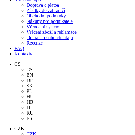
Doprava a platba
Zásilky do zahraničí
Obchodní podmínky
Nákupy pro podnikatele
Věrnostní systém
Vrácení zboží a reklamace
Ochrana osobních údajů
Recenze
FAQ
Kontakty
CS
CS
EN
DE
SK
PL
HU
HR
IT
RU
ES
CZK
CZK