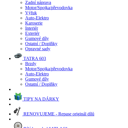
Zadní náprava
Motor/Spojka/převodovka
Výfuk
Auto-Elektro
Karoserie
Interiér
Exteriér
Gumové díly
Ostatní / Doplňky
Opravné sady
TATRA 603
Brzdy
Motor/Spojka/převodovka
Auto-Elektro
Gumové díly
Ostatní / Doplňky
TIPY NA DÁRKY
RENOVUJEME - Repase originál dílů