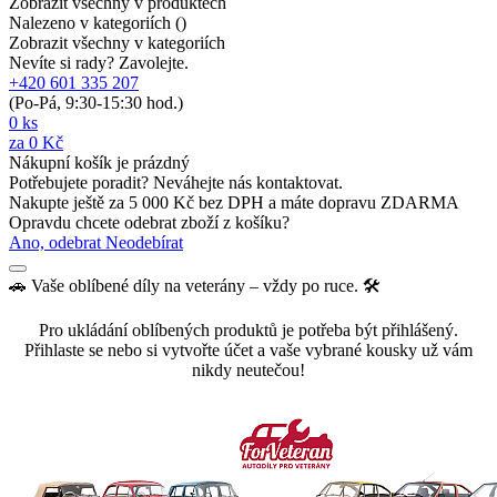
Zobrazit všechny v produktech
Nalezeno v kategoriích (
)
Zobrazit všechny v kategoriích
Nevíte si rady? Zavolejte.
+420 601 335 207
(Po-Pá, 9:30-15:30 hod.)
0
ks
za
0 Kč
Nákupní košík je prázdný
Potřebujete poradit? Neváhejte nás kontaktovat.
Nakupte ještě za
5 000 Kč
bez DPH a máte
dopravu ZDARMA
Opravdu chcete odebrat zboží z košíku?
Ano, odebrat
Neodebírat
🚗 Vaše oblíbené díly na veterány – vždy po ruce. 🛠️
Pro ukládání oblíbených produktů je potřeba být přihlášený.
Přihlaste se nebo si vytvořte účet a vaše vybrané kousky už vám
nikdy neutečou!