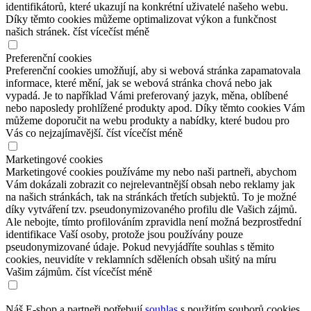
identifikátorů, které ukazují na konkrétní uživatelé našeho webu.
Díky těmto cookies můžeme optimalizovat výkon a funkčnost
našich stránek.
číst více
číst méně
Preferenční cookies
Preferenční cookies umožňují, aby si webová stránka zapamatovala
informace, které mění, jak se webová stránka chová nebo jak
vypadá. Je to například Vámi preferovaný jazyk, měna, oblíbené
nebo naposledy prohlížené produkty apod. Díky těmto cookies Vám
můžeme doporučit na webu produkty a nabídky, které budou pro
Vás co nejzajímavější.
číst více
číst méně
Marketingové cookies
Marketingové cookies používáme my nebo naši partneři, abychom
Vám dokázali zobrazit co nejrelevantnější obsah nebo reklamy jak
na našich stránkách, tak na stránkách třetích subjektů. To je možné
díky vytváření tzv. pseudonymizovaného profilu dle Vašich zájmů.
Ale nebojte, tímto profilováním zpravidla není možná bezprostřední
identifikace Vaší osoby, protože jsou používány pouze
pseudonymizované údaje. Pokud nevyjádříte souhlas s těmito
cookies, neuvidíte v reklamních sděleních obsah ušitý na míru
Vašim zájmům.
číst více
číst méně
Náš E-shop a partneři potřebují
souhlas
s použitím souborů cookies.