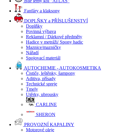
Bílé lemy kol "ATLAS"
Fanfáry a klaksony
DOPLŇKY a PŘÍSLUŠENSTVÍ
Doplňky
Povinná výbava
Reklamní / Dárkové předměty
Hadice v metráži/ Spony hadic
Maznice/mazničky
Nářadí
Spojovací materiál
AUTOCHEMIE - AUTOKOSMETIKA
Čističe, leštěnky, šampony
Aditiva, přísady
Technické spreje
Tmely
Utěrky, ubrousky
CARLINE
SHERON
PROVOZNÍ KAPALINY
Motorové oleje