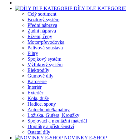
DÍLY DLE KATEGORIE
Celý sortiment
Brzdový systém
Přední náprava
Zadní náprava
Řízení, čepy
Motor/převodovka
Palivová soustava
Filtry
Spojkový systém
Výfukový systém
Elektrodíly
Gumové díly
Karoserie
Interiér
Exteriér
Kola, duše
Hadice, spony
Autochemie/kapaliny
Ložiska, Gufera, Kroužky
Spojovací a montážní materiál
Doplňky a příslušenství
Ostatní díly
NOVINKY E-SHOP