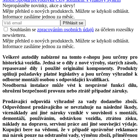
Nepropásněte novinky, akce a slevy!
Mějte přehled o nových produktech. Můžete se kdykoli odhlásit.
Informace zasíláme jednou za měsíc.
Přihlásit se
Souhlasím se
zpracováním osobních údajů
za účelem rozesílky
newsletteru.
Mějte přehled o nových produktech. Můžete se kdykoli odhlásit.
Informace zasíláme jednou za měsíc.
Veškeré autodíly nabízené na tomto e-shopu jsou určeny pro
historická vozidla. Jedná se o díly z nové výroby, starých zásob,
repasované díly i použité originální komponenty. Produkty
splňují požadavky platné legislativy a jsou určeny výhradně k
odborné montáži osobou s odpovídající kvalifikací.
Neodborná instalace může vést k nesprávné funkci dílu,
ohrožení bezpečnosti provozu nebo ztrátě případné záruky.
Prodávající odpovídá výhradně za vady dodaného zboží.
Odpovědnost prodávajícího se nevztahuje na následné škody,
vícenáklady ani jiné nároky vzniklé v souvislosti s montáží,
demontáží, používáním, odstávkou vozidla, ztrátou zisku,
náklady na dopravu, servisní práce ani jiné související výdaje.
Kupující bere na vědomí, že v případě oprávněné reklamace
má nárok pouze na odstranění vady, výměnu zboží, přiměřenou