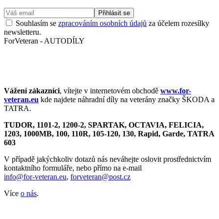
Přihlásit se
Souhlasím se
zpracováním osobních údajů
za účelem rozesílky
newsletteru.
ForVeteran - AUTODÍLY
Vážení zákazníci
, vítejte v internetovém obchodě
www.for-
veteran.eu
kde najdete náhradní díly na veterány značky ŠKODA a
TATRA.
TUDOR, 1101-2, 1200-2, SPARTAK, OCTAVIA
, FELICIA,
1203, 1000MB, 100, 110R, 105-120, 130, Rapid, Garde, TATRA
603
V případě jakýchkoliv dotazů nás neváhejte oslovit prostřednictvím
kontaktního formuláře, nebo přímo na e-mail
info@for-veteran.eu
,
forveteran@post.cz
Více
o nás
.