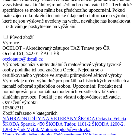
v závislosti na aktuální výrobní sérii nebo dodavateli lišit. Technické
specifikace se mohou měnit bez předchozího upozornění. Pokud
máte zájem o konkrétní technické údaje nebo informace o výrobci,
které nejsou výslovně uvedeny na webu, neváhejte nás kontaktovat
– rádi vám je poskytneme na vyžádání.
Původ zboží
Výrobce
OCELOT - Akreditovaný zástupce TAZ Trnava pro ČR
Ocelot 161, 542 01 ŽACLÉŘ
ocelotauto@tiscali.cz
Výrobek pochází z individuální či malosériové výroby fyzické
osoby podnikající pod značkou Ocelot. Nejedná se o
certifikovaného výrobce ve smyslu průmyslové sériové výroby.
Výrobek je určen výhradně pro použití na historických vozidlech a
montáž odborně způsobilou osobou. Upozornění: Produkt není
homologován pro použití na moderních vozidlech v běžném
silničním provozu. Použití je na vlastní odpovědnost uživatele.
Označení výrobku
105602311
Zboží zařazeno v kategoriích
NÁHRADNÍ DÍLY NA VETERÁNY
ŠKODA Octavia, Felicia
ŠKODA Spartak, 450
ŠKODA Tudor, 1101-2
ŠKODA 1200-2,
1203
Výfuk
Výfuk
Motor/Spojka/převodovka
Motor/Spojka/převodovka
Celý sortiment
Výfukový systém