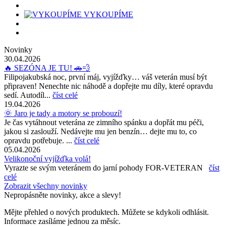
VYKOUPÍME
Novinky
30.04.2026
🔥 SEZÓNA JE TU! 🚗💨
Filipojakubská noc, první máj, vyjížďky… váš veterán musí být
připraven! Nenechte nic náhodě a dopřejte mu díly, které opravdu
sedí. Autodíl...
číst celé
19.04.2026
🌞 Jaro je tady a motory se probouzí!
Je čas vytáhnout veterána ze zimního spánku a dopřát mu péči,
jakou si zaslouží. Nedávejte mu jen benzín… dejte mu to, co
opravdu potřebuje. ...
číst celé
05.04.2026
Velikonoční vyjížďka volá!
Vyrazte se svým veteránem do jarní pohody FOR-VETERAN
číst
celé
Zobrazit všechny novinky
Nepropásněte novinky, akce a slevy!
Mějte přehled o nových produktech. Můžete se kdykoli odhlásit.
Informace zasíláme jednou za měsíc.