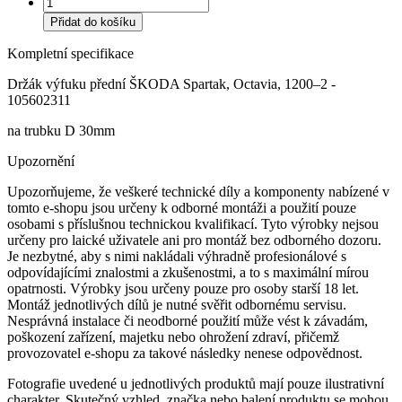
Přidat do košíku
Kompletní specifikace
Držák výfuku přední ŠKODA Spartak, Octavia, 1200–2 -
105602311
na trubku D 30mm
Upozornění
Upozorňujeme, že veškeré technické díly a komponenty nabízené v
tomto e-shopu jsou určeny k odborné montáži a použití pouze
osobami s příslušnou technickou kvalifikací. Tyto výrobky nejsou
určeny pro laické uživatele ani pro montáž bez odborného dozoru.
Je nezbytné, aby s nimi nakládali výhradně profesionálové s
odpovídajícími znalostmi a zkušenostmi, a to s maximální mírou
opatrnosti. Výrobky jsou určeny pouze pro osoby starší 18 let.
Montáž jednotlivých dílů je nutné svěřit odbornému servisu.
Nesprávná instalace či neodborné použití může vést k závadám,
poškození zařízení, majetku nebo ohrožení zdraví, přičemž
provozovatel e-shopu za takové následky nenese odpovědnost.
Fotografie uvedené u jednotlivých produktů mají pouze ilustrativní
charakter. Skutečný vzhled, značka nebo balení produktu se mohou