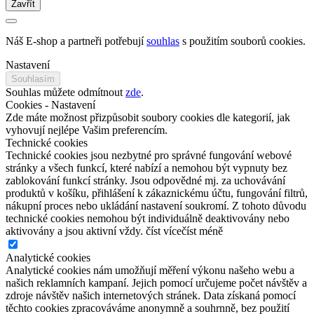
Zavřít
Náš E-shop a partneři potřebují
souhlas
s použitím souborů cookies.
Nastavení
Souhlasím
Souhlas můžete odmítnout
zde
.
Cookies - Nastavení
Zde máte možnost přizpůsobit soubory cookies dle kategorií, jak
vyhovují nejlépe Vašim preferencím.
Technické cookies
Technické cookies jsou nezbytné pro správné fungování webové
stránky a všech funkcí, které nabízí a nemohou být vypnuty bez
zablokování funkcí stránky. Jsou odpovědné mj. za uchovávání
produktů v košíku, přihlášení k zákaznickému účtu, fungování filtrů,
nákupní proces nebo ukládání nastavení soukromí. Z tohoto důvodu
technické cookies nemohou být individuálně deaktivovány nebo
aktivovány a jsou aktivní vždy.
číst více
číst méně
Analytické cookies
Analytické cookies nám umožňují měření výkonu našeho webu a
našich reklamních kampaní. Jejich pomocí určujeme počet návštěv a
zdroje návštěv našich internetových stránek. Data získaná pomocí
těchto cookies zpracováváme anonymně a souhrnně, bez použití