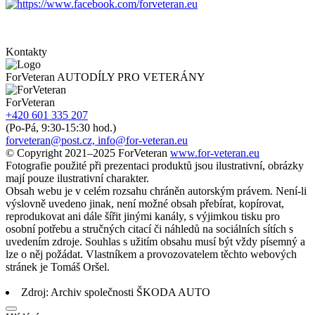
Kontakty
ForVeteran AUTODÍLY PRO VETERÁNY
ForVeteran
+420 601 335 207
(Po-Pá, 9:30-15:30 hod.)
forveteran@post.cz, info@for-veteran.eu
© Copyright 2021–2025 ForVeteran
www.for-veteran.eu
Fotografie použité při prezentaci produktů jsou ilustrativní, obrázky
mají pouze ilustrativní charakter.
Obsah webu je v celém rozsahu chráněn autorským právem. Není-li
výslovně uvedeno jinak, není možné obsah přebírat, kopírovat,
reprodukovat ani dále šířit jinými kanály, s výjimkou tisku pro
osobní potřebu a stručných citací či náhledů na sociálních sítích s
uvedením zdroje. Souhlas s užitím obsahu musí být vždy písemný a
lze o něj požádat. Vlastníkem a provozovatelem těchto webových
stránek je Tomáš Oršel.
Zdroj: Archiv společnosti ŠKODA AUTO