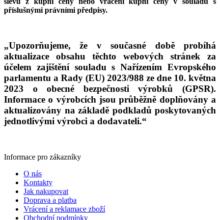
slevu z kupní ceny nebo vrácení kupní ceny v souladu s
příslušnými právními předpisy.
„Upozorňujeme, že v současné době probíhá
aktualizace obsahu těchto webových stránek za
účelem zajištění souladu s Nařízením Evropského
parlamentu a Rady (EU) 2023/988 ze dne 10. května
2023 o obecné bezpečnosti výrobků (GPSR).
Informace o výrobcích jsou průběžně doplňovány a
aktualizovány na základě podkladů poskytovaných
jednotlivými výrobci a dodavateli.“
Informace pro zákazníky
O nás
Kontakty
Jak nakupovat
Doprava a platba
Vrácení a reklamace zboží
Obchodní podmínky