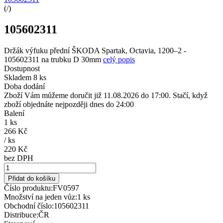
(
/
)
105602311
Držák výfuku přední ŠKODA Spartak, Octavia, 1200–2 -
105602311 na trubku D 30mm
celý popis
Dostupnost
Skladem 8 ks
Doba dodání
Zboží Vám můžeme doručit již 11.08.2026 do 17:00. Stačí, když
zboží objednáte nejpozději dnes do 24:00
Balení
1 ks
266 Kč
/
ks
220 Kč
bez DPH
Přidat do košíku
Číslo produktu:
FV0597
Množství na jeden vůz:
1 ks
Obchodní číslo:
105602311
Distribuce:
ČR