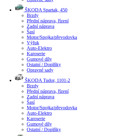
ŠKODA Spartak, 450
Brzdy
Přední náprava, řízení
Zadní náprava
Šasí
Motor/Spojka/převodovka
Výfuk
Auto-Elektro
Karoserie
Gumové díly
Ostatní / Doplňky
Opravné sady
ŠKODA Tudor, 1101-2
Brzdy
Přední náprava, řízení
Zadní náprava
Šasí
Motor/Spojka/převodovka
Auto-Elektro
Karoserie
Gumové díly
Ostatní / Doplňky