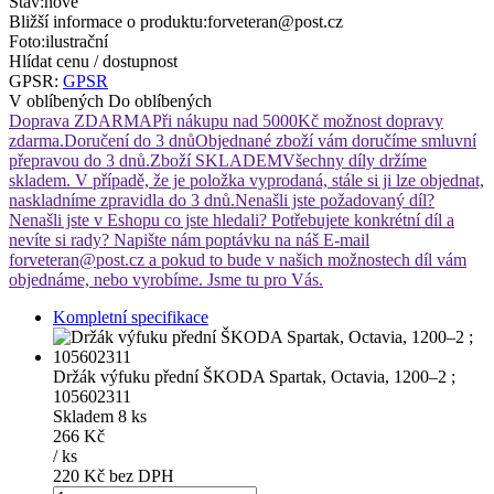
Stav:
nové
Bližší informace o produktu:
forveteran@post.cz
Foto:
ilustrační
Hlídat cenu / dostupnost
GPSR:
GPSR
V oblíbených
Do oblíbených
Doprava ZDARMA
Při nákupu nad 5000Kč možnost dopravy
zdarma.
Doručení do 3 dnů
Objednané zboží vám doručíme smluvní
přepravou do 3 dnů.
Zboží SKLADEM
Všechny díly držíme
skladem. V případě, že je položka vyprodaná, stále si ji lze objednat,
naskladníme zpravidla do 3 dnů.
Nenašli jste požadovaný díl?
Nenašli jste v Eshopu co jste hledali? Potřebujete konkrétní díl a
nevíte si rady? Napište nám poptávku na náš E-mail
forveteran@post.cz a pokud to bude v našich možnostech díl vám
objednáme, nebo vyrobíme. Jsme tu pro Vás.
Kompletní specifikace
Držák výfuku přední ŠKODA Spartak, Octavia, 1200–2 ;
105602311
Skladem 8 ks
266 Kč
/
ks
220 Kč bez DPH