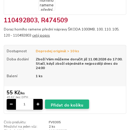
110492803, R474509
Doraz horního ramene přední nápravy ŠKODA 1000MB, 100, 110, 105,
120 - 110492803
celý popis
Dostupnost
Doprodej originál > 10 ks
Doba dodání
Zboží Vám můžeme doručit již 11.08.2026 do 17:00.
Stačí, když zboží objednáte nejpozději dnes do
24:00
Balení
1 ks
55 Kč
/
ks
45 Kč
bez DPH
Přidat do košíku
Číslo produktu:
FV0305
Množství na jeden vůz:
2 ks