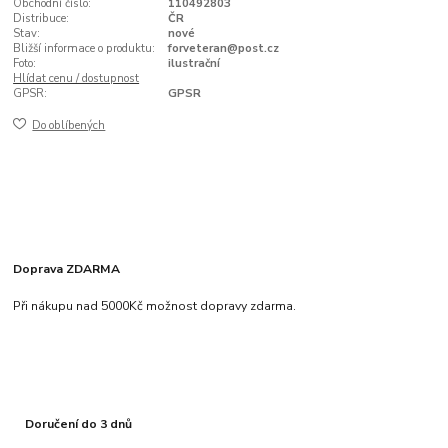
Obchodní číslo:
110492803
Distribuce:
ČR
Stav:
nové
Bližší informace o produktu:
forveteran@post.cz
Foto:
ilustrační
Hlídat cenu / dostupnost
GPSR:
GPSR
Do oblíbených
Doprava ZDARMA
Při nákupu nad 5000Kč možnost dopravy zdarma.
Doručení do 3 dnů