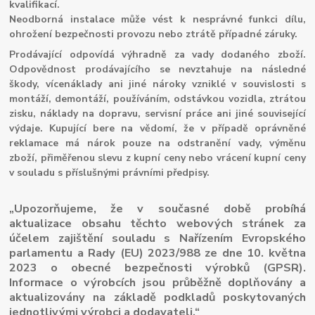
kvalifikací.
Neodborná instalace může vést k nesprávné funkci dílu,
ohrožení bezpečnosti provozu nebo ztrátě případné záruky.
Prodávající odpovídá výhradně za vady dodaného zboží.
Odpovědnost prodávajícího se nevztahuje na následné
škody, vícenáklady ani jiné nároky vzniklé v souvislosti s
montáží, demontáží, používáním, odstávkou vozidla, ztrátou
zisku, náklady na dopravu, servisní práce ani jiné související
výdaje. Kupující bere na vědomí, že v případě oprávněné
reklamace má nárok pouze na odstranění vady, výměnu
zboží, přiměřenou slevu z kupní ceny nebo vrácení kupní ceny
v souladu s příslušnými právními předpisy.
„Upozorňujeme, že v současné době probíhá
aktualizace obsahu těchto webových stránek za
účelem zajištění souladu s Nařízením Evropského
parlamentu a Rady (EU) 2023/988 ze dne 10. května
2023 o obecné bezpečnosti výrobků (GPSR).
Informace o výrobcích jsou průběžně doplňovány a
aktualizovány na základě podkladů poskytovaných
jednotlivými výrobci a dodavateli.“