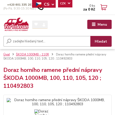
CS
CZK
+420 601 335 207
0
ks
(Po-Pá, 9:30-15:30 hod.)
za
0 Kč
Menu
Hledat
Úvod
ŠKODA 1000MB - 110R
Doraz horního ramene přední nápravy
ŠKODA 1000MB, 100, 110, 105, 120 ; 110492803
Doraz horního ramene přední nápravy
ŠKODA 1000MB, 100, 110, 105, 120 ;
110492803