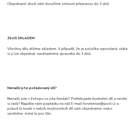
Objednané zboží vám doručíme smluvní přepravou do 3 dnů.
Zboží SKLADEM
Všechny díly držíme skladem. V případě, že je položka vyprodaná, stále
si ji lze objednat, naskladníme zpravidla do 3 dnů.
Nenašli jste požadovaný díl?
Nenašli jste v Eshopu co jste hledali? Potřebujete konkrétní díl a nevíte
si rady? Napište nám poptávku na náš E-mail forveteran@post.cz a
pokud to bude v našich možnostech díl vám objednáme, nebo
vyrobíme. Jsme tu pro Vás.