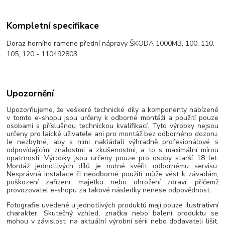
Kompletní specifikace
Doraz horního ramene přední nápravy ŠKODA 1000MB, 100, 110,
105, 120 - 110492803
Upozornění
Upozorňujeme, že veškeré technické díly a komponenty nabízené
v tomto e-shopu jsou určeny k odborné montáži a použití pouze
osobami s příslušnou technickou kvalifikací. Tyto výrobky nejsou
určeny pro laické uživatele ani pro montáž bez odborného dozoru.
Je nezbytné, aby s nimi nakládali výhradně profesionálové s
odpovídajícími znalostmi a zkušenostmi, a to s maximální mírou
opatrnosti. Výrobky jsou určeny pouze pro osoby starší 18 let.
Montáž jednotlivých dílů je nutné svěřit odbornému servisu.
Nesprávná instalace či neodborné použití může vést k závadám,
poškození zařízení, majetku nebo ohrožení zdraví, přičemž
provozovatel e-shopu za takové následky nenese odpovědnost.
Fotografie uvedené u jednotlivých produktů mají pouze ilustrativní
charakter. Skutečný vzhled, značka nebo balení produktu se
mohou v závislosti na aktuální výrobní sérii nebo dodavateli lišit.