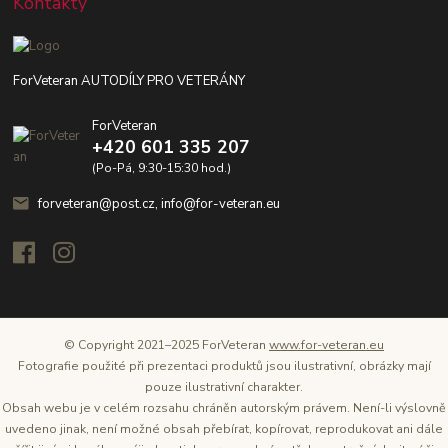
Kontakty
ForVeteran AUTODÍLY PRO VETERÁNY
ForVeteran
+420 601 335 207
(Po-Pá, 9:30-15:30 hod.)
forveteran@post.cz, info@for-veteran.eu
© Copyright 2021–2025 ForVeteran
www.for-veteran.eu
Fotografie použité při prezentaci produktů jsou ilustrativní, obrázky mají
pouze ilustrativní charakter.
Obsah webu je v celém rozsahu chráněn autorským právem. Není-li výslovně
uvedeno jinak, není možné obsah přebírat, kopírovat, reprodukovat ani dále