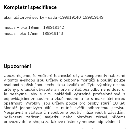
Kompletní specifikace
akumulátorové svorky - sada -199919140, 199919149
mosaz + oko 19mm - 199919142
mosaz - oko 17mm - 199919143
Upozornění
Upozorňujeme, že veškeré technické díly a komponenty nabízené
v tomto e-shopu jsou určeny k odborné montáži a použití pouze
osobami s příslušnou technickou kvalifikací. Tyto výrobky nejsou
určeny pro laické uživatele ani pro montáž bez odborného dozoru.
Je nezbytné, aby s nimi nakládali výhradně profesionálové s
odpovídajícími znalostmi a zkušenostmi, a to s maximální mírou
opatrnosti. Výrobky jsou určeny pouze pro osoby starší 18 let.
Montáž jednotlivých dílů je nutné svěřit odbornému servisu.
Nesprávná instalace či neodborné použití může vést k závadám,
poškození zařízení, majetku nebo ohrožení zdraví, přičemž
provozovatel e-shopu za takové následky nenese odpovědnost.