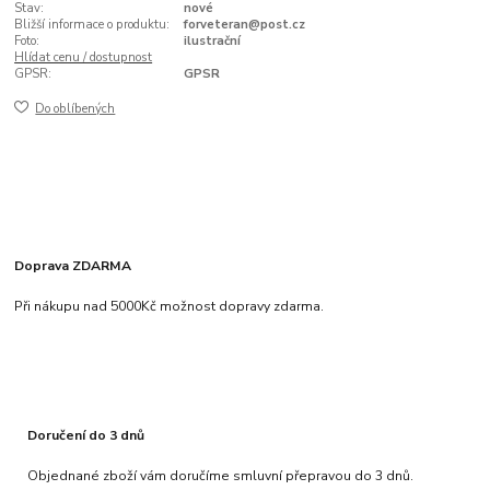
Stav:
nové
Bližší informace o produktu:
forveteran@post.cz
Foto:
ilustrační
Hlídat cenu / dostupnost
GPSR:
GPSR
Do oblíbených
Doprava ZDARMA
Při nákupu nad 5000Kč možnost dopravy zdarma.
Doručení do 3 dnů
Objednané zboží vám doručíme smluvní přepravou do 3 dnů.