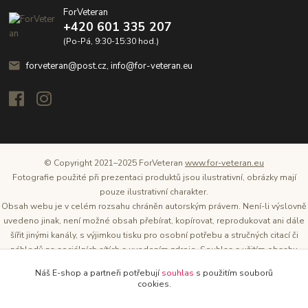
ForVeteran
+420 601 335 207
(Po-Pá, 9:30-15:30 hod.)
forveteran@post.cz, info@for-veteran.eu
© Copyright 2021–2025 ForVeteran
www.for-veteran.eu
Fotografie použité při prezentaci produktů jsou ilustrativní, obrázky mají
pouze ilustrativní charakter.
Obsah webu je v celém rozsahu chráněn autorským právem. Není-li výslovně
uvedeno jinak, není možné obsah přebírat, kopírovat, reprodukovat ani dále
šířit jinými kanály, s výjimkou tisku pro osobní potřebu a stručných citací či
náhledů na sociálních sítích s uvedením zdroje. Souhlas s užitím obsahu
musí být vždy písemný a lze o něj požádat. Vlastníkem a provozovatelem
Náš E-shop a partneři potřebují
souhlas
s použitím souborů
těchto webových stránek je Tomáš Oršel.
cookies.
Zdroj: Archiv společnosti ŠKODA AUTO