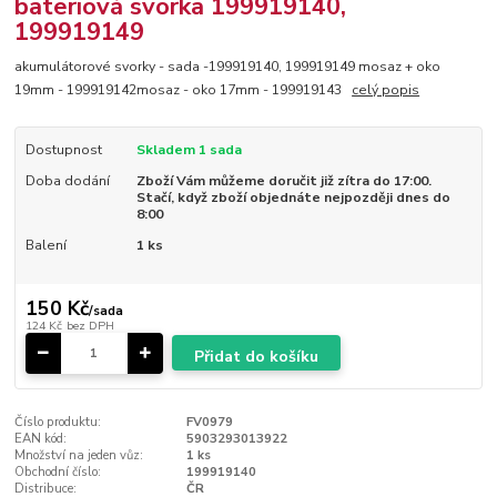
bateriová svorka 199919140,
199919149
akumulátorové svorky - sada -199919140, 199919149 mosaz + oko
19mm - 199919142mosaz - oko 17mm - 199919143
celý popis
Dostupnost
Skladem 1 sada
Doba dodání
Zboží Vám můžeme doručit již zítra do 17:00.
Stačí, když zboží objednáte nejpozději dnes do
8:00
Balení
1 ks
150 Kč
/
sada
124 Kč
bez DPH
Přidat do košíku
Číslo produktu:
FV0979
EAN kód:
5903293013922
Množství na jeden vůz:
1 ks
Obchodní číslo:
199919140
Distribuce:
ČR