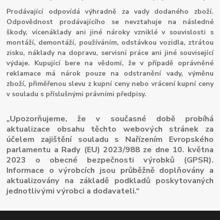
Prodávající odpovídá výhradně za vady dodaného zboží.
Odpovědnost prodávajícího se nevztahuje na následné
škody, vícenáklady ani jiné nároky vzniklé v souvislosti s
montáží, demontáží, používáním, odstávkou vozidla, ztrátou
zisku, náklady na dopravu, servisní práce ani jiné související
výdaje. Kupující bere na vědomí, že v případě oprávněné
reklamace má nárok pouze na odstranění vady, výměnu
zboží, přiměřenou slevu z kupní ceny nebo vrácení kupní ceny
v souladu s příslušnými právními předpisy.
„Upozorňujeme, že v současné době probíhá
aktualizace obsahu těchto webových stránek za
účelem zajištění souladu s Nařízením Evropského
parlamentu a Rady (EU) 2023/988 ze dne 10. května
2023 o obecné bezpečnosti výrobků (GPSR).
Informace o výrobcích jsou průběžně doplňovány a
aktualizovány na základě podkladů poskytovaných
jednotlivými výrobci a dodavateli.“