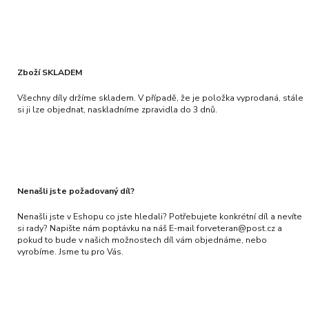
Zboží SKLADEM
Všechny díly držíme skladem. V případě, že je položka vyprodaná, stále
si ji lze objednat, naskladníme zpravidla do 3 dnů.
Nenašli jste požadovaný díl?
Nenašli jste v Eshopu co jste hledali? Potřebujete konkrétní díl a nevíte
si rady? Napište nám poptávku na náš E-mail forveteran@post.cz a
pokud to bude v našich možnostech díl vám objednáme, nebo
vyrobíme. Jsme tu pro Vás.