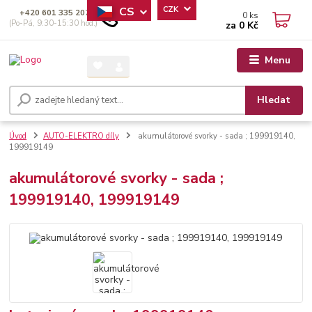
CS
CZK
+420 601 335 207
0
ks
(Po-Pá, 9:30-15:30 hod.)
za
0 Kč
Menu
Hledat
Úvod
AUTO-ELEKTRO díly
akumulátorové svorky - sada ; 199919140,
199919149
akumulátorové svorky - sada ;
199919140, 199919149