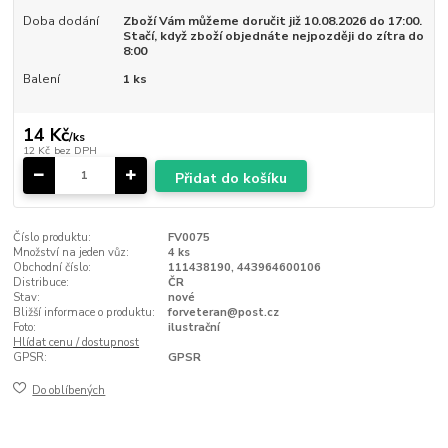
Doba dodání
Zboží Vám můžeme doručit již 10.08.2026 do 17:00.
Stačí, když zboží objednáte nejpozději do zítra do
8:00
Balení
1 ks
14 Kč
/
ks
12 Kč
bez DPH
Přidat do košíku
Číslo produktu:
FV0075
Množství na jeden vůz:
4 ks
Obchodní číslo:
111438190, 443964600106
Distribuce:
ČR
Stav:
nové
Bližší informace o produktu:
forveteran@post.cz
Foto:
ilustrační
Hlídat cenu / dostupnost
GPSR:
GPSR
Do oblíbených