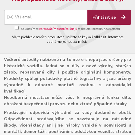
Přihlásit se
Souhlasím se
zpracováním osobních údajů
za účelem rozesílky newsletteru.
Mějte přehled o nových produktech. Můžete se kdykoli odhlásit. Informace
zasíláme jednou za měsíc.
Veškeré autodíly nabízené na tomto e-shopu jsou určeny pro
historická vozidla. Jedná se o díly z nové výroby, starých
zásob, repasované díly i použité originální komponenty.
Produkty splňují požadavky platné legislativy a jsou určeny
výhradně k odborné montáži osobou s odpovídající
kvalifikací.
Neodborná instalace může vést k nesprávné funkci dílu,
ohrožení bezpečnosti provozu nebo ztrátě případné záruky.
Prodávající odpovídá výhradně za vady dodaného zboží.
Odpovědnost prodávajícího se nevztahuje na následné
škody, vícenáklady ani jiné nároky vzniklé v souvislosti s
montáží, demontáží, používáním, odstávkou vozidla, ztrátou