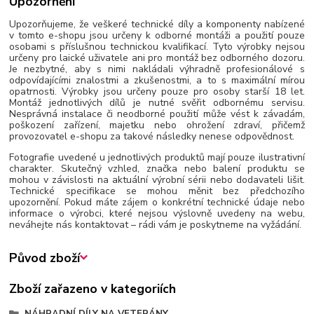
Upozornění
Upozorňujeme, že veškeré technické díly a komponenty nabízené
v tomto e-shopu jsou určeny k odborné montáži a použití pouze
osobami s příslušnou technickou kvalifikací. Tyto výrobky nejsou
určeny pro laické uživatele ani pro montáž bez odborného dozoru.
Je nezbytné, aby s nimi nakládali výhradně profesionálové s
odpovídajícími znalostmi a zkušenostmi, a to s maximální mírou
opatrnosti. Výrobky jsou určeny pouze pro osoby starší 18 let.
Montáž jednotlivých dílů je nutné svěřit odbornému servisu.
Nesprávná instalace či neodborné použití může vést k závadám,
poškození zařízení, majetku nebo ohrožení zdraví, přičemž
provozovatel e-shopu za takové následky nenese odpovědnost.
Fotografie uvedené u jednotlivých produktů mají pouze ilustrativní
charakter. Skutečný vzhled, značka nebo balení produktu se
mohou v závislosti na aktuální výrobní sérii nebo dodavateli lišit.
Technické specifikace se mohou měnit bez předchozího
upozornění. Pokud máte zájem o konkrétní technické údaje nebo
informace o výrobci, které nejsou výslovně uvedeny na webu,
neváhejte nás kontaktovat – rádi vám je poskytneme na vyžádání.
Původ zboží
Zboží zařazeno v kategoriích
NÁHRADNÍ DÍLY NA VETERÁNY