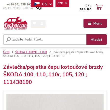
CS
CZK
+420 601 335 207
0
ks
(Po-Pá, 9:30-15:30 hod.)
za
0 Kč
Menu
Hledat
Úvod
ŠKODA 1000MB - 110R
Závlačka/pojistka čepu kotoučové brzdy
ŠKODA 100, 110, 110r, 105, 120 ; 111438190
Závlačka/pojistka čepu kotoučové brzdy
ŠKODA 100, 110, 110r, 105, 120 ;
111438190