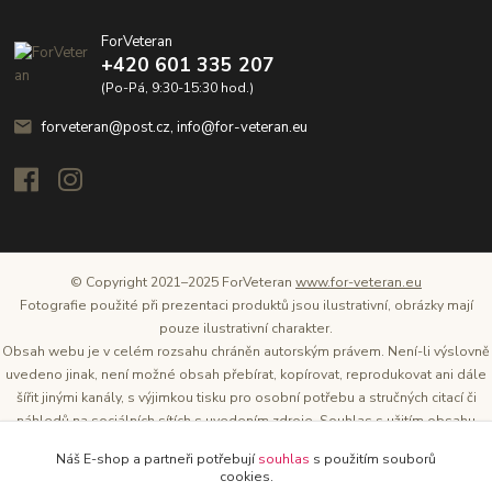
ForVeteran
+420 601 335 207
(Po-Pá, 9:30-15:30 hod.)
forveteran@post.cz, info@for-veteran.eu
© Copyright 2021–2025 ForVeteran
www.for-veteran.eu
Fotografie použité při prezentaci produktů jsou ilustrativní, obrázky mají
pouze ilustrativní charakter.
Obsah webu je v celém rozsahu chráněn autorským právem. Není-li výslovně
uvedeno jinak, není možné obsah přebírat, kopírovat, reprodukovat ani dále
šířit jinými kanály, s výjimkou tisku pro osobní potřebu a stručných citací či
náhledů na sociálních sítích s uvedením zdroje. Souhlas s užitím obsahu
musí být vždy písemný a lze o něj požádat. Vlastníkem a provozovatelem
Náš E-shop a partneři potřebují
souhlas
s použitím souborů
těchto webových stránek je Tomáš Oršel.
cookies.