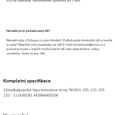
si ji lze objednat, naskladníme zpravidla do 3 dnů.
Nenašli jste požadovaný díl?
Nenašli jste v Eshopu co jste hledali? Potřebujete konkrétní díl a nevíte
si rady? Napište nám poptávku na náš E-mail forveteran@post.cz a
pokud to bude v našich možnostech díl vám objednáme, nebo
vyrobíme. Jsme tu pro Vás.
Kompletní specifikace
Závlačka/pojistka čepu kotoučové brzdy ŠKODA 100, 110, 105,
120 - 111438190, 443964600106