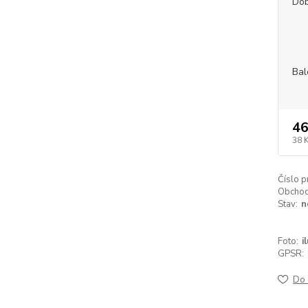
Dob
Bal
46
38 
Číslo p
Obchodn
Stav:
n
Foto:
i
GPSR:
Do 