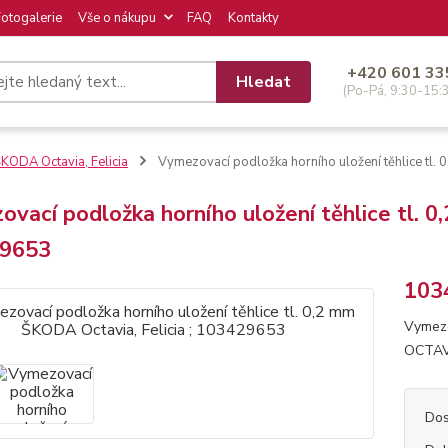
Fotogalerie
Vše o nákupu
FAQ
Kontakty
+420 601 33
Hledat
(Po-Pá, 9:30-15:
KODA Octavia, Felicia
Vymezovací podložka horního uložení těhlice tl.
vací podložka horního uložení těhlice tl. 0
9653
103
Vymezo
OCTAVI
Dos