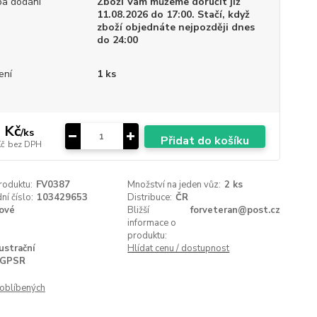
a dodání
Zboží Vám můžeme doručit již
11.08.2026 do 17:00. Stačí, když
zboží objednáte nejpozději dnes
do 24:00
ení
1 ks
 Kč
/
ks
Přidat do košíku
Kč
bez DPH
roduktu:
FV0387
Množství na jeden vůz:
2 ks
í číslo:
103429653
Distribuce:
ČR
ové
Bližší
forveteran@post.cz
informace o
produktu:
lustrační
Hlídat cenu / dostupnost
GPSR
oblíbených