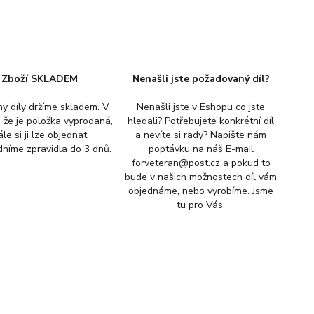
Zboží SKLADEM
Nenašli jste požadovaný díl?
y díly držíme skladem. V
Nenašli jste v Eshopu co jste
, že je položka vyprodaná,
hledali? Potřebujete konkrétní díl
ále si ji lze objednat,
a nevíte si rady? Napište nám
níme zpravidla do 3 dnů.
poptávku na náš E-mail
forveteran@post.cz a pokud to
bude v našich možnostech díl vám
objednáme, nebo vyrobíme. Jsme
tu pro Vás.