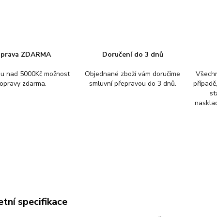
prava ZDARMA
Doručení do 3 dnů
pu nad 5000Kč možnost
Objednané zboží vám doručíme
Všechn
opravy zdarma.
smluvní přepravou do 3 dnů.
případě
st
nasklad
tní specifikace