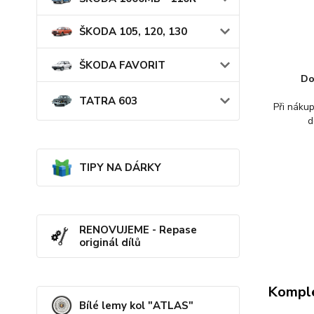
ŠKODA 105, 120, 130
ŠKODA FAVORIT
Do
TATRA 603
Při náku
d
TIPY NA DÁRKY
RENOVUJEME - Repase
originál dílů
Komple
Bílé lemy kol "ATLAS"