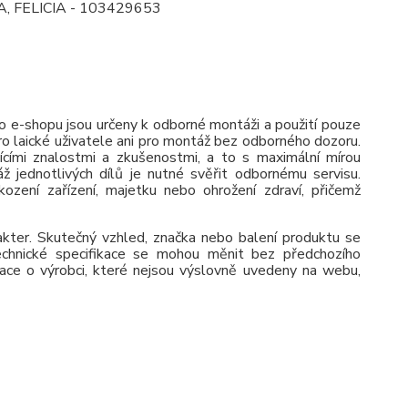
IA, FELICIA - 103429653
 e-shopu jsou určeny k odborné montáži a použití pouze
pro laické uživatele ani pro montáž bez odborného dozoru.
jícími znalostmi a zkušenostmi, a to s maximální mírou
ž jednotlivých dílů je nutné svěřit odbornému servisu.
zení zařízení, majetku nebo ohrožení zdraví, přičemž
rakter. Skutečný vzhled, značka nebo balení produktu se
 Technické specifikace se mohou měnit bez předchozího
ace o výrobci, které nejsou výslovně uvedeny na webu,