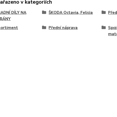
zařazeno v kategoriích
ADNÍ DÍLY NA
ŠKODA Octavia, Felicia
Před
RÁNY
sortiment
Přední náprava
Spoj
mate