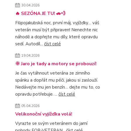
30.04.2026
🔥 SEZÓNA JE TU! 🚗💨
Filipojakubská noc, první máj, vyjížďky… váš
veterán musí být připraven! Nenechte nic
náhodě a dopřejte mu díly, které opravdu
sedí. Autodíl...
číst celé
19.04.2026
🌞 Jaro je tady a motory se probouzí!
Je čas vytáhnout veterána ze zimního
spánku a dopřát mu péči, jakou si zaslouží.
Nedávejte mu jen benzín… dejte mu to, co
opravdu potřebuje. ...
číst celé
05.04.2026
Velikonoční vyjížďka volá!
Vyrazte se svým veteránem do jarní
pohody FOR-VETERAN
číst celé