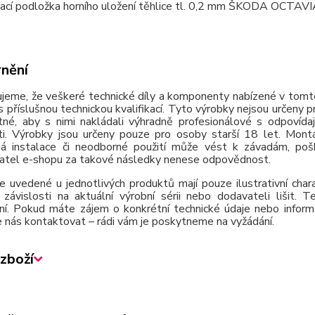
cí podložka horního uložení těhlice tl. 0,2 mm ŠKODA OCTAV
nění
jeme, že veškeré technické díly a komponenty nabízené v tomto
 příslušnou technickou kvalifikací. Tyto výrobky nejsou určeny 
tné, aby s nimi nakládali výhradně profesionálové s odpovída
ti. Výrobky jsou určeny pouze pro osoby starší 18 let. Montá
á instalace či neodborné použití může vést k závadám, poško
atel e-shopu za takové následky nenese odpovědnost.
e uvedené u jednotlivých produktů mají pouze ilustrativní cha
závislosti na aktuální výrobní sérii nebo dodavateli lišit.
ní. Pokud máte zájem o konkrétní technické údaje nebo inform
 nás kontaktovat – rádi vám je poskytneme na vyžádání.
zboží