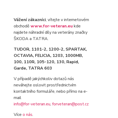
Vážení zákazníci
, vítejte v internetovém
obchodě
www.for-veteran.eu
kde
najdete náhradní díly na veterány značky
ŠKODA a TATRA.
TUDOR, 1101-2, 1200-2, SPARTAK,
OCTAVIA
, FELICIA, 1203, 1000MB,
100, 110R, 105-120, 130, Rapid,
Garde, TATRA 603
V případě jakýchkoliv dotazů nás
neváhejte oslovit prostřednictvím
kontaktního formuláře, nebo přímo na e-
mail
info@for-veteran.eu
,
forveteran@post.cz
Více
o nás
.