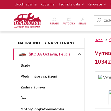
Úvodní stránka
Kdo jsme
Technická data
Renovace
Úvod
Š
NÁHRADNÍ DÍLY NA VETERÁNY
Vymezo
ŠKODA Octavia, Felicia
10342
Brzdy
Přední náprava, řízení
Zadní náprava
Šasí
Motor/Spojka/převodovka