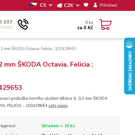
CS
CZK
Přihlášení
5 207
0
ks
za
0 Kč
30 hod.)
 0,2 mm ŠKODA Octavia, Felicia ; 103429653
,2 mm ŠKODA Octavia, Felicia ;
429653
vací podložka horního uložení těhlice tl. 0,2 mm ŠKODA
A, FELICIA - 103429653
celý popis
tupnost
Skladem > 10 ks