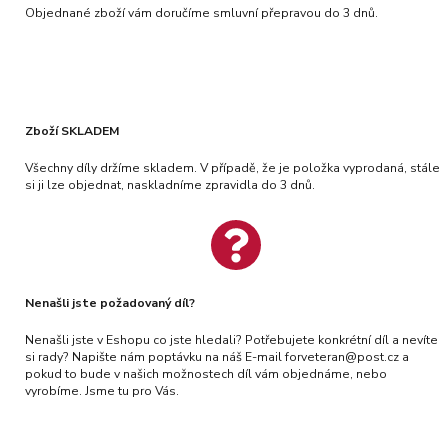
Objednané zboží vám doručíme smluvní přepravou do 3 dnů.
Zboží SKLADEM
Všechny díly držíme skladem. V případě, že je položka vyprodaná, stále
si ji lze objednat, naskladníme zpravidla do 3 dnů.
Nenašli jste požadovaný díl?
Nenašli jste v Eshopu co jste hledali? Potřebujete konkrétní díl a nevíte
si rady? Napište nám poptávku na náš E-mail forveteran@post.cz a
pokud to bude v našich možnostech díl vám objednáme, nebo
vyrobíme. Jsme tu pro Vás.