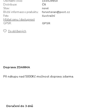
Obchodní číslo:
103429650
Distribuce:
ČR
Stav:
nové
Bližší informace o produktu:
forveteran@post.cz
Foto:
ilustrační
Hlídat cenu / dostupnost
GPSR:
GPSR
Do oblíbených
Doprava ZDARMA
Při nákupu nad 5000Kč možnost dopravy zdarma.
Doručení do 3 dnů