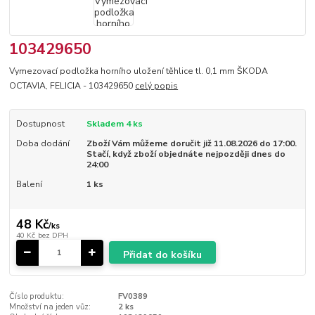
103429650
Vymezovací podložka horního uložení těhlice tl. 0,1 mm ŠKODA
OCTAVIA, FELICIA - 103429650
celý popis
Dostupnost
Skladem 4 ks
Doba dodání
Zboží Vám můžeme doručit již 11.08.2026 do 17:00.
Stačí, když zboží objednáte nejpozději dnes do
24:00
Balení
1 ks
48 Kč
/
ks
40 Kč
bez DPH
Přidat do košíku
Číslo produktu:
FV0389
Množství na jeden vůz:
2 ks