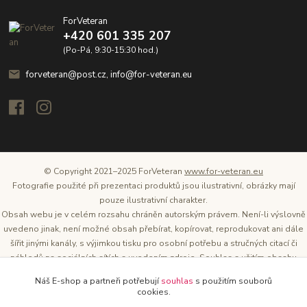
ForVeteran
+420 601 335 207
(Po-Pá, 9:30-15:30 hod.)
forveteran@post.cz, info@for-veteran.eu
© Copyright 2021–2025 ForVeteran
www.for-veteran.eu
Fotografie použité při prezentaci produktů jsou ilustrativní, obrázky mají
pouze ilustrativní charakter.
Obsah webu je v celém rozsahu chráněn autorským právem. Není-li výslovně
uvedeno jinak, není možné obsah přebírat, kopírovat, reprodukovat ani dále
šířit jinými kanály, s výjimkou tisku pro osobní potřebu a stručných citací či
náhledů na sociálních sítích s uvedením zdroje. Souhlas s užitím obsahu
musí být vždy písemný a lze o něj požádat. Vlastníkem a provozovatelem
Náš E-shop a partneři potřebují
souhlas
s použitím souborů
těchto webových stránek je Tomáš Oršel.
cookies.