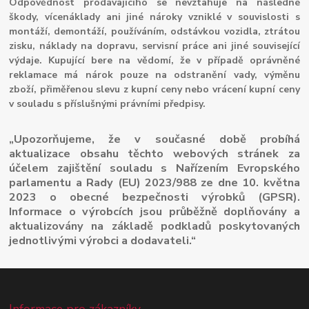
Odpovědnost prodávajícího se nevztahuje na následné
škody, vícenáklady ani jiné nároky vzniklé v souvislosti s
montáží, demontáží, používáním, odstávkou vozidla, ztrátou
zisku, náklady na dopravu, servisní práce ani jiné související
výdaje. Kupující bere na vědomí, že v případě oprávněné
reklamace má nárok pouze na odstranění vady, výměnu
zboží, přiměřenou slevu z kupní ceny nebo vrácení kupní ceny
v souladu s příslušnými právními předpisy.
„Upozorňujeme, že v současné době probíhá
aktualizace obsahu těchto webových stránek za
účelem zajištění souladu s Nařízením Evropského
parlamentu a Rady (EU) 2023/988 ze dne 10. května
2023 o obecné bezpečnosti výrobků (GPSR).
Informace o výrobcích jsou průběžně doplňovány a
aktualizovány na základě podkladů poskytovaných
jednotlivými výrobci a dodavateli.“
Informace pro zákazníky