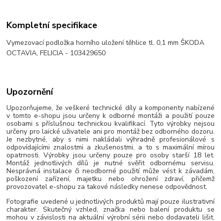
Kompletní specifikace
Vymezovací podložka horního uložení těhlice tl. 0,1 mm ŠKODA
OCTAVIA, FELICIA - 103429650
Upozornění
Upozorňujeme, že veškeré technické díly a komponenty nabízené
v tomto e-shopu jsou určeny k odborné montáži a použití pouze
osobami s příslušnou technickou kvalifikací. Tyto výrobky nejsou
určeny pro laické uživatele ani pro montáž bez odborného dozoru.
Je nezbytné, aby s nimi nakládali výhradně profesionálové s
odpovídajícími znalostmi a zkušenostmi, a to s maximální mírou
opatrnosti. Výrobky jsou určeny pouze pro osoby starší 18 let.
Montáž jednotlivých dílů je nutné svěřit odbornému servisu.
Nesprávná instalace či neodborné použití může vést k závadám,
poškození zařízení, majetku nebo ohrožení zdraví, přičemž
provozovatel e-shopu za takové následky nenese odpovědnost.
Fotografie uvedené u jednotlivých produktů mají pouze ilustrativní
charakter. Skutečný vzhled, značka nebo balení produktu se
mohou v závislosti na aktuální výrobní sérii nebo dodavateli lišit.