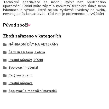
Technické specifikace se mohou měnit bez předchozího
upozornění. Pokud máte zájem o konkrétní technické údaje nebo
informace o výrobci, které nejsou výslovně uvedeny na webu,
neváhejte nás kontaktovat – rádi vám je poskytneme na vyžádání.
Původ zboží
Zboží zařazeno v kategoriích
NÁHRADNÍ DÍLY NA VETERÁNY
ŠKODA Octavia, Felicia
Přední náprava, řízení
Spojovací materiál
Celý sortiment
Přední náprava
Spojovací a montážní materiál