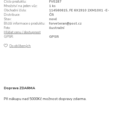
Číslo produktu:
FV0287
Množství na jeden vůz:
1 ks
Obchodní číslo:
114560615, FE 6X2910 2XM10X1 -E-
Distribuce:
ČR
Stav:
nové
Bližší informace o produktu:
forveteran@post.cz
Foto:
ilustrační
Hlídat cenu / dostupnost
GPSR:
GPSR
Do oblíbených
Doprava ZDARMA
Při nákupu nad 5000Kč možnost dopravy zdarma.