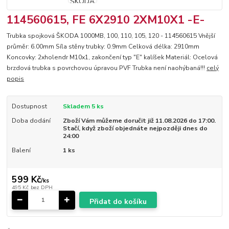
114560615, FE 6X2910 2XM10X1 -E-
Trubka spojková ŠKODA 1000MB, 100, 110, 105, 120 - 114560615 Vnější
průměr: 6.00mm Síla stěny trubky: 0.9mm Celková délka: 2910mm
Koncovky: 2xholendr M10x1, zakončení typ "E" kalíšek Materiál: Ocelová
brzdová trubka s povrchovou úpravou PVF Trubka není naohýbaná!!!
celý
popis
Dostupnost
Skladem 5 ks
Doba dodání
Zboží Vám můžeme doručit již 11.08.2026 do 17:00.
Stačí, když zboží objednáte nejpozději dnes do
24:00
Balení
1 ks
599 Kč
/
ks
495 Kč
bez DPH
Přidat do košíku