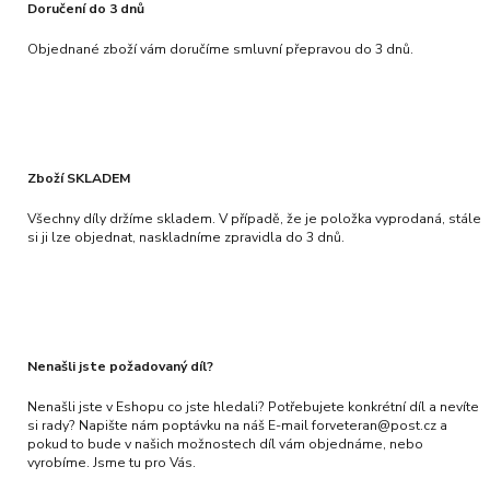
Doručení do 3 dnů
Objednané zboží vám doručíme smluvní přepravou do 3 dnů.
Zboží SKLADEM
Všechny díly držíme skladem. V případě, že je položka vyprodaná, stále
si ji lze objednat, naskladníme zpravidla do 3 dnů.
Nenašli jste požadovaný díl?
Nenašli jste v Eshopu co jste hledali? Potřebujete konkrétní díl a nevíte
si rady? Napište nám poptávku na náš E-mail forveteran@post.cz a
pokud to bude v našich možnostech díl vám objednáme, nebo
vyrobíme. Jsme tu pro Vás.