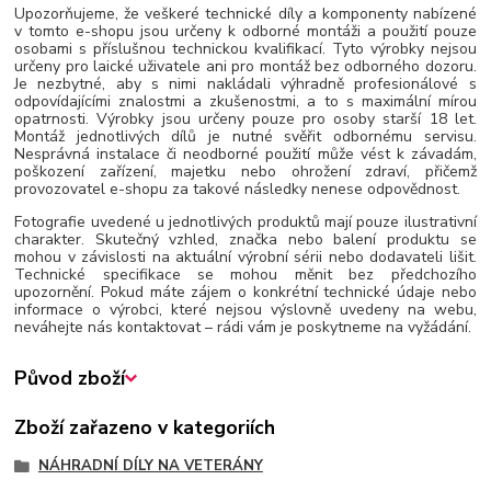
Upozorňujeme, že veškeré technické díly a komponenty nabízené
v tomto e-shopu jsou určeny k odborné montáži a použití pouze
osobami s příslušnou technickou kvalifikací. Tyto výrobky nejsou
určeny pro laické uživatele ani pro montáž bez odborného dozoru.
Je nezbytné, aby s nimi nakládali výhradně profesionálové s
odpovídajícími znalostmi a zkušenostmi, a to s maximální mírou
opatrnosti. Výrobky jsou určeny pouze pro osoby starší 18 let.
Montáž jednotlivých dílů je nutné svěřit odbornému servisu.
Nesprávná instalace či neodborné použití může vést k závadám,
poškození zařízení, majetku nebo ohrožení zdraví, přičemž
provozovatel e-shopu za takové následky nenese odpovědnost.
Fotografie uvedené u jednotlivých produktů mají pouze ilustrativní
charakter. Skutečný vzhled, značka nebo balení produktu se
mohou v závislosti na aktuální výrobní sérii nebo dodavateli lišit.
Technické specifikace se mohou měnit bez předchozího
upozornění. Pokud máte zájem o konkrétní technické údaje nebo
informace o výrobci, které nejsou výslovně uvedeny na webu,
neváhejte nás kontaktovat – rádi vám je poskytneme na vyžádání.
Původ zboží
Zboží zařazeno v kategoriích
NÁHRADNÍ DÍLY NA VETERÁNY