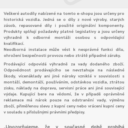
Veškeré autodíly nabízené na tomto e-shopu jsou určeny pro
historická vozidla. Jedná se o díly z nové výroby, starých
zásob, repasované díly i použité originální komponenty.
Produkty splňují požadavky platné legislativy a jsou určeny
výhradně k odborné montáži osobou s odpovídající
kvalifikací.
Neodborná instalace může vést k nesprávné funkci dílu,
ohrožení bezpečnosti provozu nebo ztrátě případné záruky.
Prodávající odpovídá výhradně za vady dodaného zboží.
Odpovědnost prodávajícího se nevztahuje na následné
škody, vícenáklady ani jiné nároky vzniklé v souvislosti s
montáží, demontáží, používáním, odstávkou vozidla, ztrátou
zisku, náklady na dopravu, servisní práce ani jiné související
výdaje. Kupující bere na vědomí, že v případě oprávněné
reklamace má nárok pouze na odstranění vady, výměnu
zboží, přiměřenou slevu z kupní ceny nebo vrácení kupní ceny
v souladu s příslušnými právními předpisy.
„Upozorňujeme, že v současné době probíhá