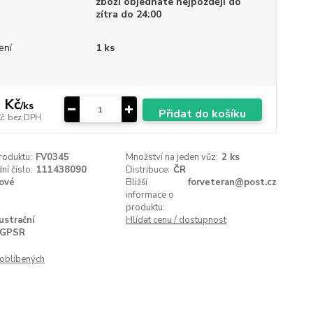
zboží objednáte nejpozději do
zítra do 24:00
ení
1 ks
 Kč
/
ks
Přidat do košíku
Kč
bez DPH
roduktu:
FV0345
Množství na jeden vůz:
2 ks
í číslo:
111438090
Distribuce:
ČR
ové
Bližší
forveteran@post.cz
informace o
produktu:
lustrační
Hlídat cenu / dostupnost
GPSR
oblíbených