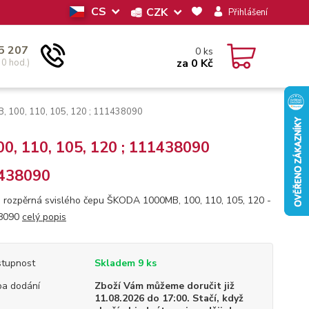
CS
CZK
Přihlášení
5 207
0
ks
za
0 Kč
30 hod.)
, 100, 110, 105, 120 ; 111438090
0, 110, 105, 120 ; 111438090
438090
 rozpěrná svislého čepu ŠKODA 1000MB, 100, 110, 105, 120 -
8090
celý popis
tupnost
Skladem 9 ks
a dodání
Zboží Vám můžeme doručit již
11.08.2026 do 17:00. Stačí, když