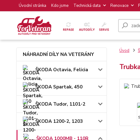
Úvodní stránka
Kdo jsme
Technická data
Renovace
Úvod
NÁHRADNÍ DÍLY NA VETERÁNY
Trubk
ŠKODA Octavia, Felicia
ŠKODA Spartak, 450
ŠKODA Tudor, 1101-2
ŠKODA 1200-2, 1203
ŠKODA 1000MB - 110R