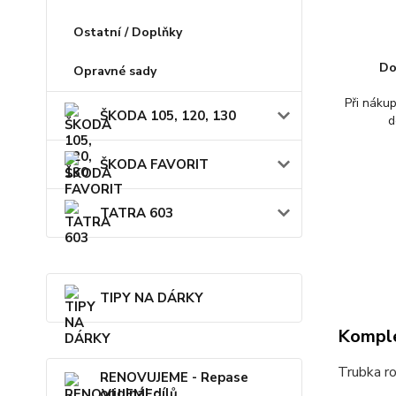
Ostatní / Doplňky
Do
Opravné sady
Při náku
ŠKODA 105, 120, 130
d
ŠKODA FAVORIT
TATRA 603
TIPY NA DÁRKY
Komple
Trubka r
RENOVUJEME - Repase
originál dílů