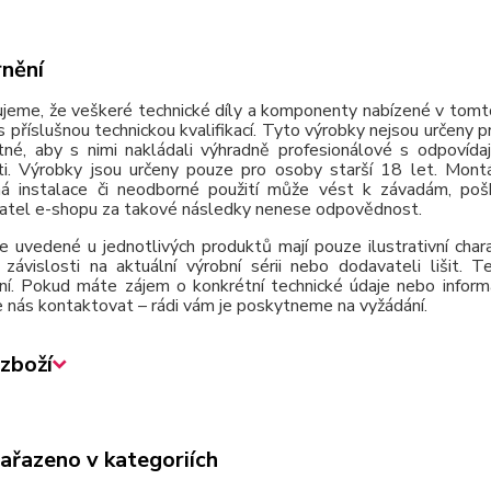
nění
jeme, že veškeré technické díly a komponenty nabízené v tomto
 příslušnou technickou kvalifikací. Tyto výrobky nejsou určeny 
tné, aby s nimi nakládali výhradně profesionálové s odpovída
ti. Výrobky jsou určeny pouze pro osoby starší 18 let. Montá
á instalace či neodborné použití může vést k závadám, poško
atel e-shopu za takové následky nenese odpovědnost.
e uvedené u jednotlivých produktů mají pouze ilustrativní cha
závislosti na aktuální výrobní sérii nebo dodavateli lišit.
ní. Pokud máte zájem o konkrétní technické údaje nebo inform
 nás kontaktovat – rádi vám je poskytneme na vyžádání.
zboží
zařazeno v kategoriích