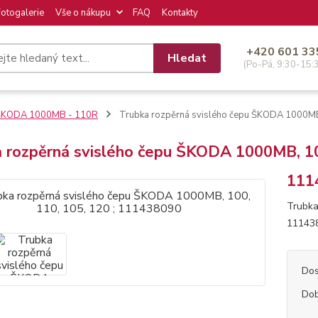
Fotogalerie
Vše o nákupu
FAQ
Kontakty
+420 601 33
Hledat
(Po-Pá, 9:30-15:
ŠKODA 1000MB - 110R
Trubka rozpěrná svislého čepu ŠKODA 1000MB
a rozpěrná svislého čepu ŠKODA 1000MB, 10
111
Trubka
11143
Dos
Dob