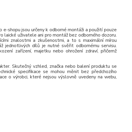
 e-shopu jsou určeny k odborné montáži a použití pouze
pro laické uživatele ani pro montáž bez odborného dozoru.
jícími znalostmi a zkušenostmi, a to s maximální mírou
ž jednotlivých dílů je nutné svěřit odbornému servisu.
zení zařízení, majetku nebo ohrožení zdraví, přičemž
rakter. Skutečný vzhled, značka nebo balení produktu se
 Technické specifikace se mohou měnit bez předchozího
ace o výrobci, které nejsou výslovně uvedeny na webu,