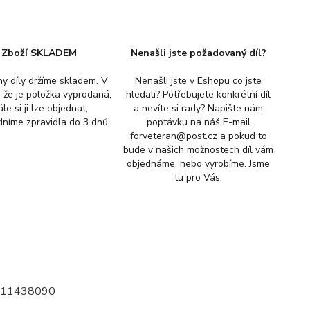
Zboží SKLADEM
Nenašli jste požadovaný díl?
y díly držíme skladem. V
Nenašli jste v Eshopu co jste
, že je položka vyprodaná,
hledali? Potřebujete konkrétní díl
ále si ji lze objednat,
a nevíte si rady? Napište nám
níme zpravidla do 3 dnů.
poptávku na náš E-mail
forveteran@post.cz a pokud to
bude v našich možnostech díl vám
objednáme, nebo vyrobíme. Jsme
tu pro Vás.
 111438090