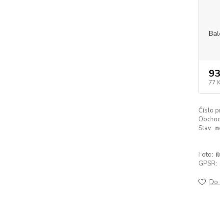
Bal
93
77 
Číslo p
Obchodn
Stav:
n
Foto:
i
GPSR:
Do 