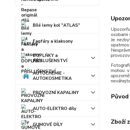
Upozor
Bílé lemy kol "ATLAS"
Upozorňu
osobami s
Je nezby
Fanfáry a klaksony
opatrnos
Nesprávn
provozov
DOPLŇKY a
PŘÍSLUŠENSTVÍ
Fotografi
mohou v 
AUTOCHEMIE -
upozorně
AUTOKOSMETIKA
neváhejte
PROVOZNÍ KAPALINY
Původ 
AUTO-ELEKTRO díly
Zboží 
GUMOVÉ DÍLY