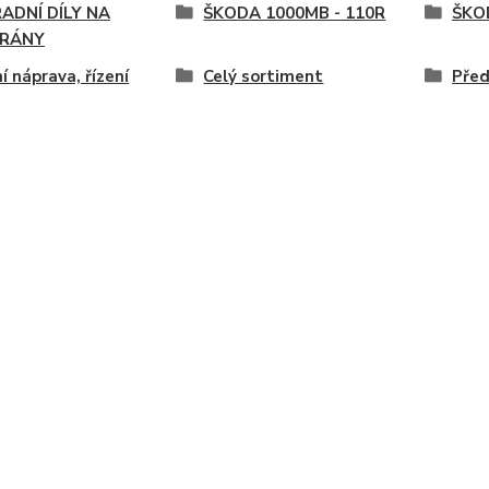
ADNÍ DÍLY NA
ŠKODA 1000MB - 110R
ŠKOD
RÁNY
í náprava, řízení
Celý sortiment
Před