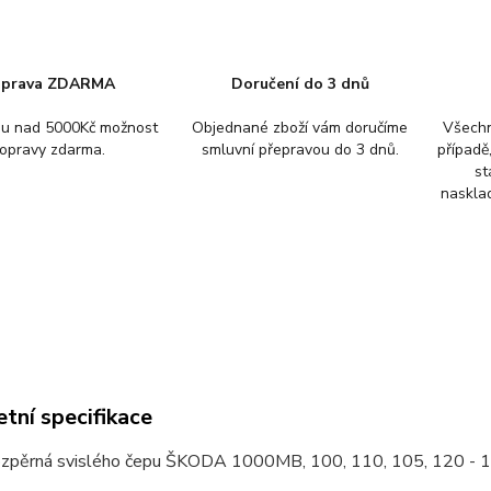
prava ZDARMA
Doručení do 3 dnů
pu nad 5000Kč možnost
Objednané zboží vám doručíme
Všechn
opravy zdarma.
smluvní přepravou do 3 dnů.
případě
st
nasklad
tní specifikace
ozpěrná svislého čepu ŠKODA 1000MB, 100, 110, 105, 120 -