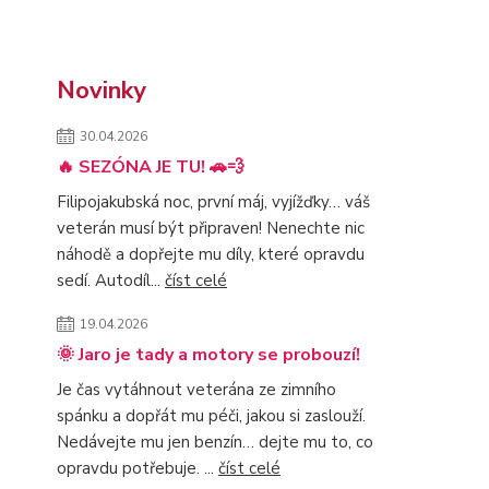
Novinky
30.04.2026
🔥 SEZÓNA JE TU! 🚗💨
Filipojakubská noc, první máj, vyjížďky… váš
veterán musí být připraven! Nenechte nic
náhodě a dopřejte mu díly, které opravdu
sedí. Autodíl...
číst celé
19.04.2026
🌞 Jaro je tady a motory se probouzí!
Je čas vytáhnout veterána ze zimního
spánku a dopřát mu péči, jakou si zaslouží.
Nedávejte mu jen benzín… dejte mu to, co
opravdu potřebuje. ...
číst celé