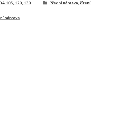
A 105, 120, 130
Přední náprava, řízení
ní náprava