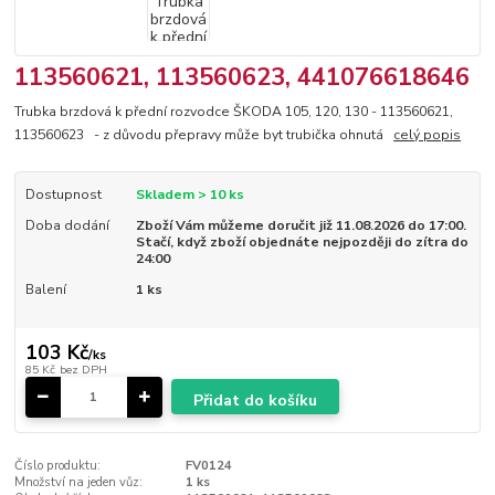
113560621, 113560623, 441076618646
Trubka brzdová k přední rozvodce ŠKODA 105, 120, 130 - 113560621,
113560623 - z důvodu přepravy může byt trubička ohnutá
celý popis
Dostupnost
Skladem > 10 ks
Doba dodání
Zboží Vám můžeme doručit již 11.08.2026 do 17:00.
Stačí, když zboží objednáte nejpozději do zítra do
24:00
Balení
1 ks
103 Kč
/
ks
85 Kč
bez DPH
Přidat do košíku
Číslo produktu:
FV0124
Množství na jeden vůz:
1 ks