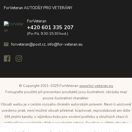
ForVeteran AUTODÍLY PRO VETERÁNY
ForVeteran
+420 601 335 207
(Po-Pá, 9:30-15:30 hod.)
forveteran@post.cz, info@for-veteran.eu
© Copyright 2021–2025 ForVeteran
www.for-veteran.eu
Fotografie použité při prezentaci produktů jsou ilustrativní, obrázky mají
pouze ilustrativní charakter.
Obsah webu je v celém rozsahu chráněn autorským právem. Není-li výslovně
uvedeno jinak, není možné obsah přebírat, kopírovat, reprodukovat ani dále
šířit jinými kanály, s výjimkou tisku pro osobní potřebu a stručných citací či
náhledů na sociálních sítích s uvedením zdroje. Souhlas s užitím obsahu
musí být vždy písemný a lze o něj požádat. Vlastníkem a provozovatelem