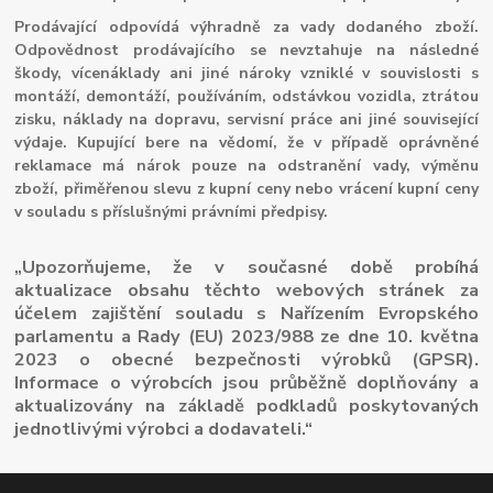
Prodávající odpovídá výhradně za vady dodaného zboží.
Odpovědnost prodávajícího se nevztahuje na následné
škody, vícenáklady ani jiné nároky vzniklé v souvislosti s
montáží, demontáží, používáním, odstávkou vozidla, ztrátou
zisku, náklady na dopravu, servisní práce ani jiné související
výdaje. Kupující bere na vědomí, že v případě oprávněné
reklamace má nárok pouze na odstranění vady, výměnu
zboží, přiměřenou slevu z kupní ceny nebo vrácení kupní ceny
v souladu s příslušnými právními předpisy.
„Upozorňujeme, že v současné době probíhá
aktualizace obsahu těchto webových stránek za
účelem zajištění souladu s Nařízením Evropského
parlamentu a Rady (EU) 2023/988 ze dne 10. května
2023 o obecné bezpečnosti výrobků (GPSR).
Informace o výrobcích jsou průběžně doplňovány a
aktualizovány na základě podkladů poskytovaných
jednotlivými výrobci a dodavateli.“