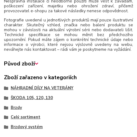
Nesprávná instalace či neodborné použití může vést k závadám,
poškození zařízení, majetku nebo ohrožení zdraví, přičemž
provozovatel e-shopu za takové následky nenese odpovědnost.
Fotografie uvedené u jednotlivých produktů mají pouze ilustrativní
charakter. Skutečný vzhled, značka nebo balení produktu se
mohou v závislosti na aktuální výrobní sérii nebo dodavateli lišit.
Technické specifikace se mohou měnit bez předchozího
upozornění. Pokud máte zájem o konkrétní technické údaje nebo
informace o výrobci, které nejsou výslovně uvedeny na webu,
neváhejte nás kontaktovat – rádi vám je poskytneme na vyžádání.
Původ zboží
Zboží zařazeno v kategoriích
NÁHRADNÍ DÍLY NA VETERÁNY
ŠKODA 105, 120, 130
Brzdy
Celý sortiment
Brzdový systém