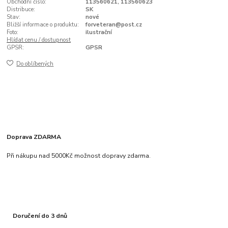
Obchodní číslo:
113560621, 113560623
Distribuce:
SK
Stav:
nové
Bližší informace o produktu:
forveteran@post.cz
Foto:
ilustrační
Hlídat cenu / dostupnost
GPSR:
GPSR
Do oblíbených
Doprava ZDARMA
Při nákupu nad 5000Kč možnost dopravy zdarma.
Doručení do 3 dnů