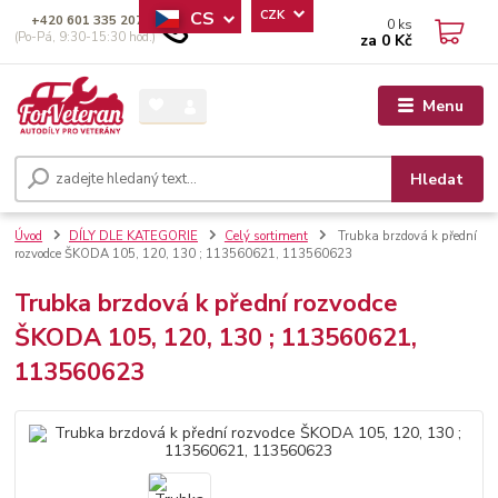
CS
CZK
+420 601 335 207
0
ks
(Po-Pá, 9:30-15:30 hod.)
za
0 Kč
Menu
Hledat
Úvod
DÍLY DLE KATEGORIE
Celý sortiment
Trubka brzdová k přední
rozvodce ŠKODA 105, 120, 130 ; 113560621, 113560623
Trubka brzdová k přední rozvodce
ŠKODA 105, 120, 130 ; 113560621,
113560623