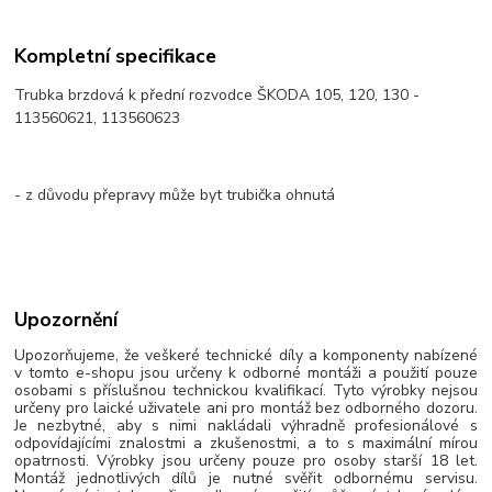
Kompletní specifikace
Trubka brzdová k přední rozvodce ŠKODA 105, 120, 130 -
113560621, 113560623
- z důvodu přepravy může byt trubička ohnutá
Upozornění
Upozorňujeme, že veškeré technické díly a komponenty nabízené
v tomto e-shopu jsou určeny k odborné montáži a použití pouze
osobami s příslušnou technickou kvalifikací. Tyto výrobky nejsou
určeny pro laické uživatele ani pro montáž bez odborného dozoru.
Je nezbytné, aby s nimi nakládali výhradně profesionálové s
odpovídajícími znalostmi a zkušenostmi, a to s maximální mírou
opatrnosti. Výrobky jsou určeny pouze pro osoby starší 18 let.
Montáž jednotlivých dílů je nutné svěřit odbornému servisu.