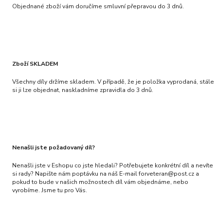
Objednané zboží vám doručíme smluvní přepravou do 3 dnů.
Zboží SKLADEM
Všechny díly držíme skladem. V případě, že je položka vyprodaná, stále
si ji lze objednat, naskladníme zpravidla do 3 dnů.
Nenašli jste požadovaný díl?
Nenašli jste v Eshopu co jste hledali? Potřebujete konkrétní díl a nevíte
si rady? Napište nám poptávku na náš E-mail forveteran@post.cz a
pokud to bude v našich možnostech díl vám objednáme, nebo
vyrobíme. Jsme tu pro Vás.