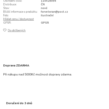
Obchodní číslo:
110428094
Distribuce:
ČR
Stav:
nové
Bližší informace o produktu:
forveteran@post.cz
Foto:
ilustrační
Hlídat cenu / dostupnost
GPSR:
GPSR
Do oblíbených
Doprava ZDARMA
Při nákupu nad 5000Kč možnost dopravy zdarma.
Doručení do 3 dnů