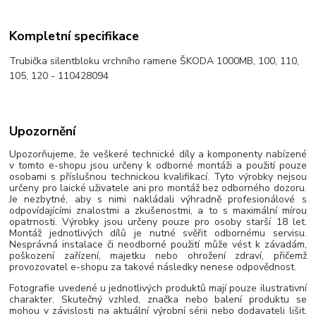
Kompletní specifikace
Trubička silentbloku vrchního ramene ŠKODA 1000MB, 100, 110,
105, 120 - 110428094
Upozornění
Upozorňujeme, že veškeré technické díly a komponenty nabízené
v tomto e-shopu jsou určeny k odborné montáži a použití pouze
osobami s příslušnou technickou kvalifikací. Tyto výrobky nejsou
určeny pro laické uživatele ani pro montáž bez odborného dozoru.
Je nezbytné, aby s nimi nakládali výhradně profesionálové s
odpovídajícími znalostmi a zkušenostmi, a to s maximální mírou
opatrnosti. Výrobky jsou určeny pouze pro osoby starší 18 let.
Montáž jednotlivých dílů je nutné svěřit odbornému servisu.
Nesprávná instalace či neodborné použití může vést k závadám,
poškození zařízení, majetku nebo ohrožení zdraví, přičemž
provozovatel e-shopu za takové následky nenese odpovědnost.
Fotografie uvedené u jednotlivých produktů mají pouze ilustrativní
charakter. Skutečný vzhled, značka nebo balení produktu se
mohou v závislosti na aktuální výrobní sérii nebo dodavateli lišit.