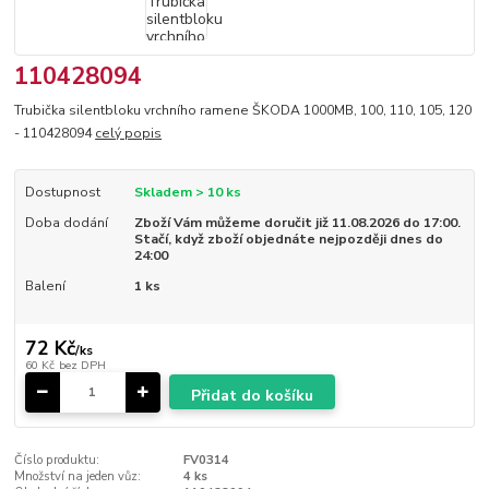
110428094
Trubička silentbloku vrchního ramene ŠKODA 1000MB, 100, 110, 105, 120
- 110428094
celý popis
Dostupnost
Skladem > 10 ks
Doba dodání
Zboží Vám můžeme doručit již 11.08.2026 do 17:00.
Stačí, když zboží objednáte nejpozději dnes do
24:00
Balení
1 ks
72 Kč
/
ks
60 Kč
bez DPH
Přidat do košíku
Číslo produktu:
FV0314
Množství na jeden vůz:
4 ks