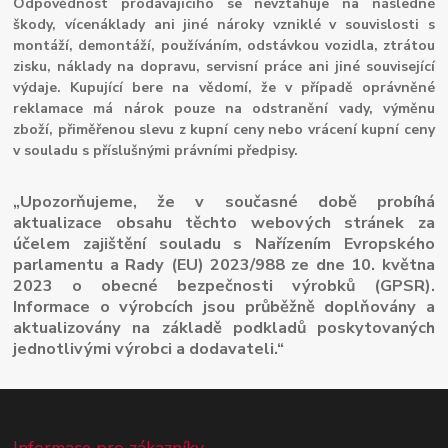
Odpovědnost prodávajícího se nevztahuje na následné
škody, vícenáklady ani jiné nároky vzniklé v souvislosti s
montáží, demontáží, používáním, odstávkou vozidla, ztrátou
zisku, náklady na dopravu, servisní práce ani jiné související
výdaje. Kupující bere na vědomí, že v případě oprávněné
reklamace má nárok pouze na odstranění vady, výměnu
zboží, přiměřenou slevu z kupní ceny nebo vrácení kupní ceny
v souladu s příslušnými právními předpisy.
„Upozorňujeme, že v současné době probíhá
aktualizace obsahu těchto webových stránek za
účelem zajištění souladu s Nařízením Evropského
parlamentu a Rady (EU) 2023/988 ze dne 10. května
2023 o obecné bezpečnosti výrobků (GPSR).
Informace o výrobcích jsou průběžně doplňovány a
aktualizovány na základě podkladů poskytovaných
jednotlivými výrobci a dodavateli.“
Informace pro zákazníky