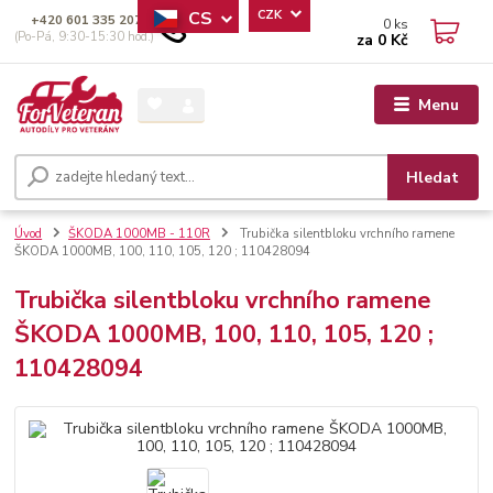
CS
CZK
+420 601 335 207
0
ks
(Po-Pá, 9:30-15:30 hod.)
za
0 Kč
Menu
Hledat
Úvod
ŠKODA 1000MB - 110R
Trubička silentbloku vrchního ramene
ŠKODA 1000MB, 100, 110, 105, 120 ; 110428094
Trubička silentbloku vrchního ramene
ŠKODA 1000MB, 100, 110, 105, 120 ;
110428094