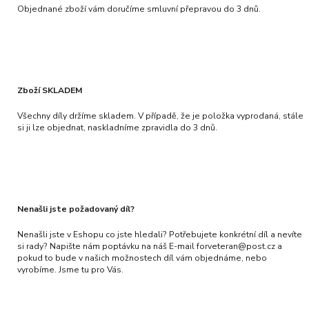
Objednané zboží vám doručíme smluvní přepravou do 3 dnů.
Zboží SKLADEM
Všechny díly držíme skladem. V případě, že je položka vyprodaná, stále
si ji lze objednat, naskladníme zpravidla do 3 dnů.
Nenašli jste požadovaný díl?
Nenašli jste v Eshopu co jste hledali? Potřebujete konkrétní díl a nevíte
si rady? Napište nám poptávku na náš E-mail forveteran@post.cz a
pokud to bude v našich možnostech díl vám objednáme, nebo
vyrobíme. Jsme tu pro Vás.