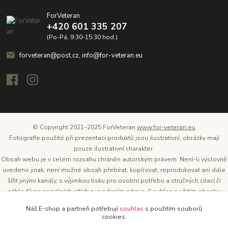
ForVeteran
+420 601 335 207
(Po-Pá, 9:30-15:30 hod.)
forveteran@post.cz, info@for-veteran.eu
© Copyright 2021–2025 ForVeteran
www.for-veteran.eu
Fotografie použité při prezentaci produktů jsou ilustrativní, obrázky mají
pouze ilustrativní charakter.
Obsah webu je v celém rozsahu chráněn autorským právem. Není-li výslovně
uvedeno jinak, není možné obsah přebírat, kopírovat, reprodukovat ani dále
šířit jinými kanály, s výjimkou tisku pro osobní potřebu a stručných citací či
náhledů na sociálních sítích s uvedením zdroje. Souhlas s užitím obsahu
musí být vždy písemný a lze o něj požádat. Vlastníkem a provozovatelem
Náš E-shop a partneři potřebují
souhlas
s použitím souborů
těchto webových stránek je Tomáš Oršel.
cookies.