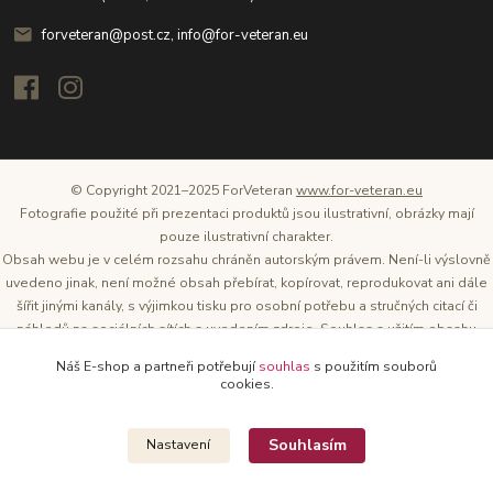
forveteran@post.cz, info@for-veteran.eu
© Copyright 2021–2025 ForVeteran
www.for-veteran.eu
Fotografie použité při prezentaci produktů jsou ilustrativní, obrázky mají
pouze ilustrativní charakter.
Obsah webu je v celém rozsahu chráněn autorským právem. Není-li výslovně
uvedeno jinak, není možné obsah přebírat, kopírovat, reprodukovat ani dále
šířit jinými kanály, s výjimkou tisku pro osobní potřebu a stručných citací či
náhledů na sociálních sítích s uvedením zdroje. Souhlas s užitím obsahu
musí být vždy písemný a lze o něj požádat. Vlastníkem a provozovatelem
Náš E-shop a partneři potřebují
souhlas
s použitím souborů
těchto webových stránek je Tomáš Oršel.
cookies.
Zdroj: Archiv společnosti ŠKODA AUTO
Souhlasím
Nastavení