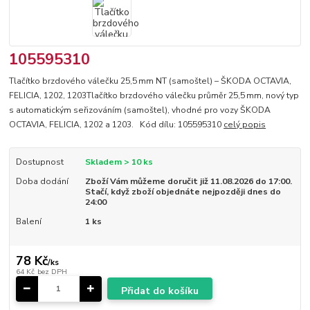
105595310
Tlačítko brzdového válečku 25,5 mm NT (samoštel) – ŠKODA OCTAVIA,
FELICIA, 1202, 1203Tlačítko brzdového válečku průměr 25,5 mm, nový typ
s automatickým seřizováním (samoštel), vhodné pro vozy ŠKODA
OCTAVIA, FELICIA, 1202 a 1203. Kód dílu: 105595310
celý popis
Dostupnost
Skladem > 10 ks
Doba dodání
Zboží Vám můžeme doručit již 11.08.2026 do 17:00.
Stačí, když zboží objednáte nejpozději dnes do
24:00
Balení
1 ks
78 Kč
/
ks
64 Kč
bez DPH
Přidat do košíku