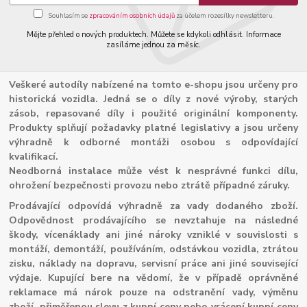
Souhlasím se
zpracováním osobních údajů
za účelem rozesílky newsletteru.
Mějte přehled o nových produktech. Můžete se kdykoli odhlásit. Informace
zasíláme jednou za měsíc.
Veškeré autodíly nabízené na tomto e-shopu jsou určeny pro
historická vozidla. Jedná se o díly z nové výroby, starých
zásob, repasované díly i použité originální komponenty.
Produkty splňují požadavky platné legislativy a jsou určeny
výhradně k odborné montáži osobou s odpovídající
kvalifikací.
Neodborná instalace může vést k nesprávné funkci dílu,
ohrožení bezpečnosti provozu nebo ztrátě případné záruky.
Prodávající odpovídá výhradně za vady dodaného zboží.
Odpovědnost prodávajícího se nevztahuje na následné
škody, vícenáklady ani jiné nároky vzniklé v souvislosti s
montáží, demontáží, používáním, odstávkou vozidla, ztrátou
zisku, náklady na dopravu, servisní práce ani jiné související
výdaje. Kupující bere na vědomí, že v případě oprávněné
reklamace má nárok pouze na odstranění vady, výměnu
zboží, přiměřenou slevu z kupní ceny nebo vrácení kupní ceny