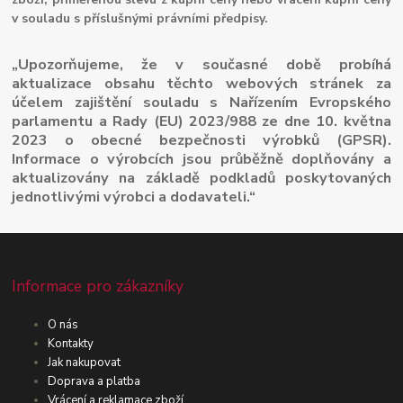
v souladu s příslušnými právními předpisy.
„Upozorňujeme, že v současné době probíhá
aktualizace obsahu těchto webových stránek za
účelem zajištění souladu s Nařízením Evropského
parlamentu a Rady (EU) 2023/988 ze dne 10. května
2023 o obecné bezpečnosti výrobků (GPSR).
Informace o výrobcích jsou průběžně doplňovány a
aktualizovány na základě podkladů poskytovaných
jednotlivými výrobci a dodavateli.“
Informace pro zákazníky
O nás
Kontakty
Jak nakupovat
Doprava a platba
Vrácení a reklamace zboží