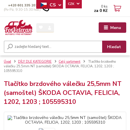
CS
CZK
+420 601 335 207
0
ks
(Po-Pá, 9:30-15:30 hod.)
za
0 Kč
Menu
Hledat
Úvod
DÍLY DLE KATEGORIE
Celý sortiment
Tlačítko brzdového
válečku 25,5mm NT (samoštel) ŠKODA OCTAVIA, FELICIA, 1202, 1203 ;
105595310
Tlačítko brzdového válečku 25,5mm NT
(samoštel) ŠKODA OCTAVIA, FELICIA,
1202, 1203 ; 105595310