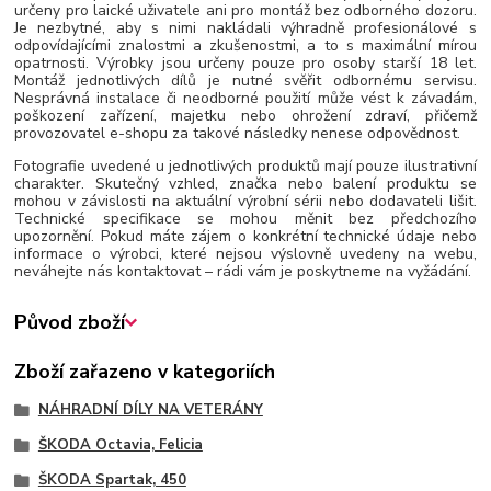
určeny pro laické uživatele ani pro montáž bez odborného dozoru.
Je nezbytné, aby s nimi nakládali výhradně profesionálové s
odpovídajícími znalostmi a zkušenostmi, a to s maximální mírou
opatrnosti. Výrobky jsou určeny pouze pro osoby starší 18 let.
Montáž jednotlivých dílů je nutné svěřit odbornému servisu.
Nesprávná instalace či neodborné použití může vést k závadám,
poškození zařízení, majetku nebo ohrožení zdraví, přičemž
provozovatel e-shopu za takové následky nenese odpovědnost.
Fotografie uvedené u jednotlivých produktů mají pouze ilustrativní
charakter. Skutečný vzhled, značka nebo balení produktu se
mohou v závislosti na aktuální výrobní sérii nebo dodavateli lišit.
Technické specifikace se mohou měnit bez předchozího
upozornění. Pokud máte zájem o konkrétní technické údaje nebo
informace o výrobci, které nejsou výslovně uvedeny na webu,
neváhejte nás kontaktovat – rádi vám je poskytneme na vyžádání.
Původ zboží
Zboží zařazeno v kategoriích
NÁHRADNÍ DÍLY NA VETERÁNY
ŠKODA Octavia, Felicia
ŠKODA Spartak, 450