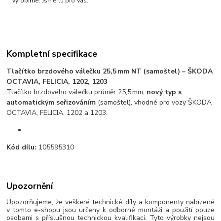
vyrobíme. Jsme tu pro Vás.
Kompletní specifikace
Tlačítko brzdového válečku 25,5 mm NT (samoštel) – ŠKODA
OCTAVIA, FELICIA, 1202, 1203
Tlačítko brzdového válečku průměr 25,5 mm,
nový typ s
automatickým seřizováním
(samoštel), vhodné pro vozy ŠKODA
OCTAVIA, FELICIA, 1202 a 1203.
Kód dílu:
105595310
Upozornění
Upozorňujeme, že veškeré technické díly a komponenty nabízené
v tomto e-shopu jsou určeny k odborné montáži a použití pouze
osobami s příslušnou technickou kvalifikací. Tyto výrobky nejsou