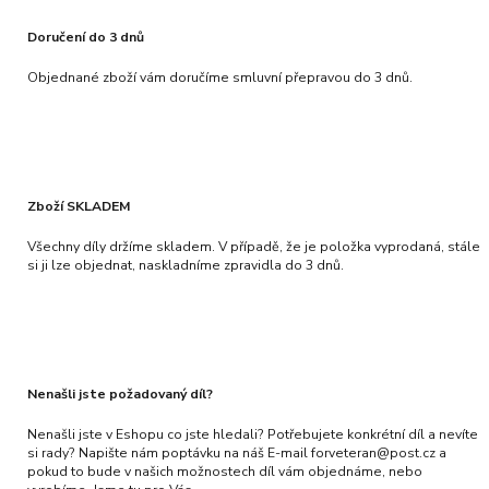
Doručení do 3 dnů
Objednané zboží vám doručíme smluvní přepravou do 3 dnů.
Zboží SKLADEM
Všechny díly držíme skladem. V případě, že je položka vyprodaná, stále
si ji lze objednat, naskladníme zpravidla do 3 dnů.
Nenašli jste požadovaný díl?
Nenašli jste v Eshopu co jste hledali? Potřebujete konkrétní díl a nevíte
si rady? Napište nám poptávku na náš E-mail forveteran@post.cz a
pokud to bude v našich možnostech díl vám objednáme, nebo