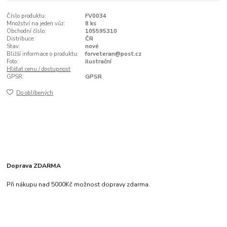
Číslo produktu:
FV0034
Množství na jeden vůz:
8 ks
Obchodní číslo:
105595310
Distribuce:
ČR
Stav:
nové
Bližší informace o produktu:
forveteran@post.cz
Foto:
ilustrační
Hlídat cenu / dostupnost
GPSR:
GPSR
Do oblíbených
Doprava ZDARMA
Při nákupu nad 5000Kč možnost dopravy zdarma.