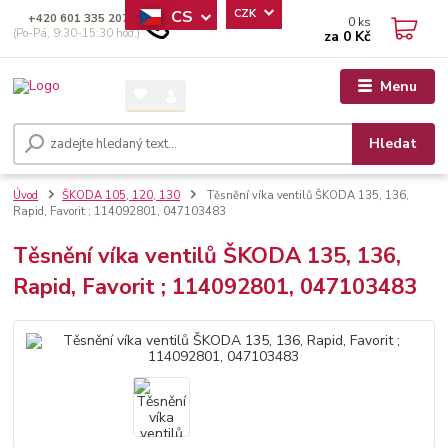
CS
CZK
+420 601 335 207
0
ks
(Po-Pá, 9:30-15:30 hod.)
za
0 Kč
Menu
Hledat
Úvod
ŠKODA 105, 120, 130
Těsnění víka ventilů ŠKODA 135, 136,
Rapid, Favorit ; 114092801, 047103483
Těsnění víka ventilů ŠKODA 135, 136,
Rapid, Favorit ; 114092801, 047103483