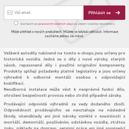
Přihlásit se
Souhlasím se
zpracováním osobních údajů
za účelem rozesílky newsletteru.
Mějte přehled o nových produktech. Můžete se kdykoli odhlásit. Informace
zasíláme jednou za měsíc.
Veškeré autodíly nabízené na tomto e-shopu jsou určeny pro
historická vozidla. Jedná se o díly z nové výroby, starých
zásob, repasované díly i použité originální komponenty.
Produkty splňují požadavky platné legislativy a jsou určeny
výhradně k odborné montáži osobou s odpovídající
kvalifikací.
Neodborná instalace může vést k nesprávné funkci dílu,
ohrožení bezpečnosti provozu nebo ztrátě případné záruky.
Prodávající odpovídá výhradně za vady dodaného zboží.
Odpovědnost prodávajícího se nevztahuje na následné
škody, vícenáklady ani jiné nároky vzniklé v souvislosti s
montáží, demontáží, používáním, odstávkou vozidla, ztrátou
zisku, náklady na dopravu, servisní práce ani jiné související