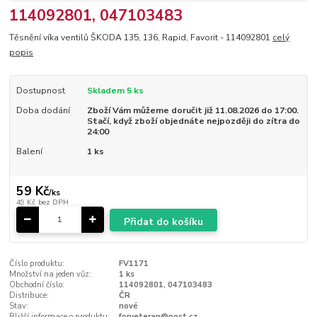
114092801, 047103483
Těsnění víka ventilů ŠKODA 135, 136, Rapid, Favorit - 114092801
celý
popis
Dostupnost
Skladem 5 ks
Doba dodání
Zboží Vám můžeme doručit již 11.08.2026 do 17:00.
Stačí, když zboží objednáte nejpozději do zítra do
24:00
Balení
1 ks
59 Kč
/
ks
49 Kč
bez DPH
Přidat do košíku
Číslo produktu:
FV1171
Množství na jeden vůz:
1 ks
Obchodní číslo:
114092801, 047103483
Distribuce:
ČR
Stav:
nové
Bližší informace o produktu:
forveteran@post.cz