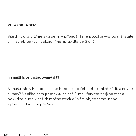
Zboží SKLADEM
Všechny díly držíme skladem. V případě, že je položka vyprodaná, stále
si ji lze objednat, naskladníme zpravidla do 3 dnů.
Nenašli jste požadovaný díl?
Nenašli jste v Eshopu co jste hledali? Potřebujete konkrétní díl a nevíte
si rady? Napište nám poptávku na náš E-mail forveteran@post.cz a
pokud to bude v našich možnostech díl vám objednáme, nebo
vyrobíme. Jsme tu pro Vás.