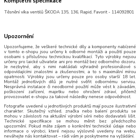
Kompletní specifikace
Těsnění víka ventilů ŠKODA 135, 136, Rapid, Favorit - 114092801
Upozornění
Upozorňujeme, že veškeré technické díly a komponenty nabízené
v tomto e-shopu jsou určeny k odborné montáži a použití pouze
osobami s příslušnou technickou kvalifikací. Tyto výrobky nejsou
určeny pro laické uživatele ani pro montáž bez odborného dozoru.
Je nezbytné, aby s nimi nakládali výhradně profesionálové s
odpovídajícími znalostmi a zkušenostmi, a to s maximální mírou
opatrnosti. Výrobky jsou určeny pouze pro osoby starší 18 let.
Montáž jednotlivých dílů je nutné svěřit odbornému servisu.
Nesprávná instalace či neodborné použití může vést k závadám,
poškození zařízení, majetku nebo ohrožení zdraví, přičemž
provozovatel e-shopu za takové následky nenese odpovědnost.
Fotografie uvedené u jednotlivých produktů mají pouze ilustrativní
charakter. Skutečný vzhled, značka nebo balení produktu se
mohou v závislosti na aktuální výrobní sérii nebo dodavateli lišit.
Technické specifikace se mohou měnit bez předchozího
upozornění. Pokud máte zájem o konkrétní technické údaje nebo
informace o výrobci, které nejsou výslovně uvedeny na webu,
neváhejte nás kontaktovat – rádi vám je poskytneme na vyžádání.