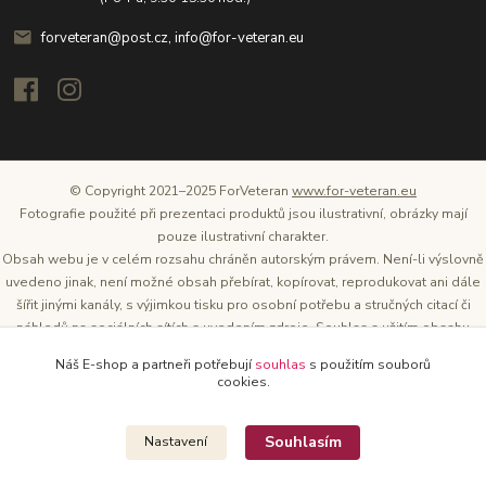
forveteran@post.cz, info@for-veteran.eu
© Copyright 2021–2025 ForVeteran
www.for-veteran.eu
Fotografie použité při prezentaci produktů jsou ilustrativní, obrázky mají
pouze ilustrativní charakter.
Obsah webu je v celém rozsahu chráněn autorským právem. Není-li výslovně
uvedeno jinak, není možné obsah přebírat, kopírovat, reprodukovat ani dále
šířit jinými kanály, s výjimkou tisku pro osobní potřebu a stručných citací či
náhledů na sociálních sítích s uvedením zdroje. Souhlas s užitím obsahu
musí být vždy písemný a lze o něj požádat. Vlastníkem a provozovatelem
Náš E-shop a partneři potřebují
souhlas
s použitím souborů
těchto webových stránek je Tomáš Oršel.
cookies.
Zdroj: Archiv společnosti ŠKODA AUTO
Souhlasím
Nastavení