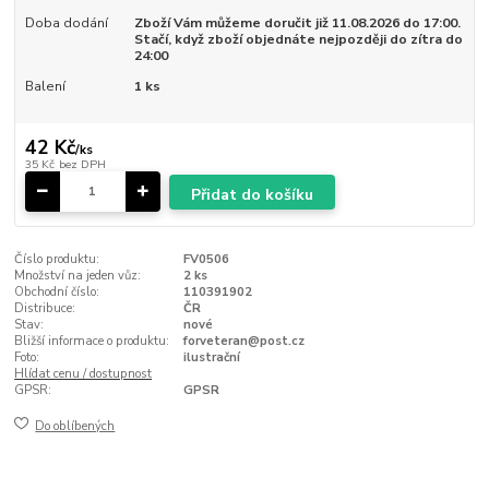
Doba dodání
Zboží Vám můžeme doručit již 11.08.2026 do 17:00.
Stačí, když zboží objednáte nejpozději do zítra do
24:00
Balení
1 ks
42 Kč
/
ks
35 Kč
bez DPH
Přidat do košíku
Číslo produktu:
FV0506
Množství na jeden vůz:
2 ks
Obchodní číslo:
110391902
Distribuce:
ČR
Stav:
nové
Bližší informace o produktu:
forveteran@post.cz
Foto:
ilustrační
Hlídat cenu / dostupnost
GPSR:
GPSR
Do oblíbených