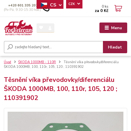
CS
CZK
+420 601 335 207
0
ks
(Po-Pá, 9:30-15:30 hod.)
za
0 Kč
Menu
Hledat
Úvod
ŠKODA 1000MB - 110R
Těsnění víka převodovky/diferenciálu
ŠKODA 1000MB, 100, 110r, 105, 120 ; 110391902
Těsnění víka převodovky/diferenciálu
ŠKODA 1000MB, 100, 110r, 105, 120 ;
110391902