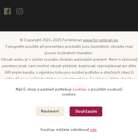
© Copyright 2021–2025 ForVeteran
www.for-veteran.eu
Fotografie použité při prezentaci produktů jsou ilustrativní, obrázky mají
pouze ilustrativní charakter.
Obsah webu je v celém rozsahu chráněn autorským právem. Není-li výslovně
uvedeno jinak, není možné obsah přebírat, kopírovat, reprodukovat ani dále
šířit jinými kanály, s výjimkou tisku pro osobní potřebu a stručných citací či
náhledů na sociálních sítích s uvedením zdroje. Souhlas s užitím obsahu
musí být vždy písemný a lze o něj požádat. Vlastníkem a provozovatelem
Náš E-shop a partneři potřebují
souhlas
s použitím souborů
těchto webových stránek je Tomáš Oršel.
cookies.
Zdroj: Archiv společnosti ŠKODA AUTO
Souhlasím
Nastavení
Souhlas můžete odmítnout
zde
.