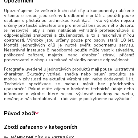
Upozornění
Upozorňujeme, že veškeré technické díly a komponenty nabízené
v tomto e-shopu jsou určeny k odborné montáži a použití pouze
osobami s příslušnou technickou kvalifikací. Tyto výrobky nejsou
určeny pro laické uživatele ani pro montáž bez odborného dozoru.
Je nezbytné, aby s nimi nakládali výhradně profesionálové s
odpovídajícími znalostmi a zkušenostmi, a to s maximální mírou
opatrnosti. Výrobky jsou určeny pouze pro osoby starší 18 let.
Montáž jednotlivých dílů je nutné svěřit odbornému servisu.
Nesprávná instalace či neodborné použití může vést k závadám,
poškození zařízení, majetku nebo ohrožení zdraví, přičemž
provozovatel e-shopu za takové následky nenese odpovědnost.
Fotografie uvedené u jednotlivých produktů mají pouze ilustrativní
charakter. Skutečný vzhled, značka nebo balení produktu se
mohou v závislosti na aktuální výrobní sérii nebo dodavateli lišit.
Technické specifikace se mohou měnit bez předchozího
upozornění. Pokud máte zájem o konkrétní technické údaje nebo
informace o výrobci, které nejsou výslovně uvedeny na webu,
neváhejte nás kontaktovat – rádi vám je poskytneme na vyžádání.
Původ zboží
Zboží zařazeno v kategoriích
NÁHRADNÍ DÍLY NA VETERÁNY