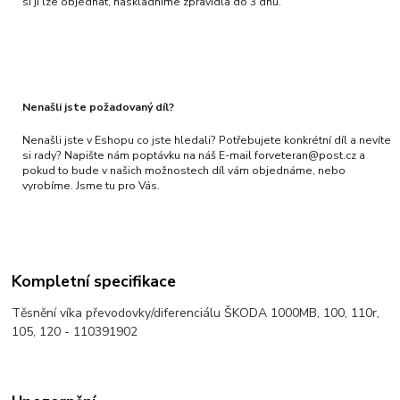
si ji lze objednat, naskladníme zpravidla do 3 dnů.
Nenašli jste požadovaný díl?
Nenašli jste v Eshopu co jste hledali? Potřebujete konkrétní díl a nevíte
si rady? Napište nám poptávku na náš E-mail forveteran@post.cz a
pokud to bude v našich možnostech díl vám objednáme, nebo
vyrobíme. Jsme tu pro Vás.
Kompletní specifikace
Těsnění víka převodovky/diferenciálu ŠKODA 1000MB, 100, 110r,
105, 120 - 110391902