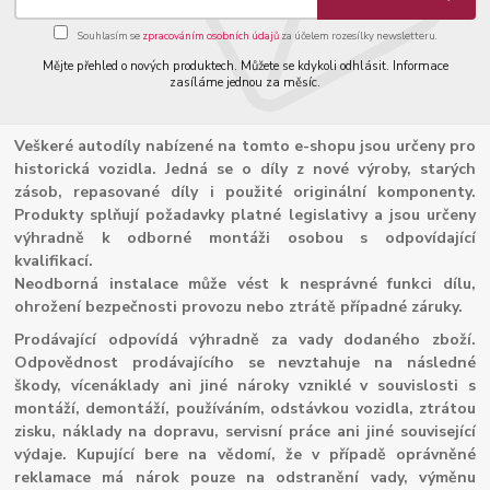
Souhlasím se
zpracováním osobních údajů
za účelem rozesílky newsletteru.
Mějte přehled o nových produktech. Můžete se kdykoli odhlásit. Informace
zasíláme jednou za měsíc.
Veškeré autodíly nabízené na tomto e-shopu jsou určeny pro
historická vozidla. Jedná se o díly z nové výroby, starých
zásob, repasované díly i použité originální komponenty.
Produkty splňují požadavky platné legislativy a jsou určeny
výhradně k odborné montáži osobou s odpovídající
kvalifikací.
Neodborná instalace může vést k nesprávné funkci dílu,
ohrožení bezpečnosti provozu nebo ztrátě případné záruky.
Prodávající odpovídá výhradně za vady dodaného zboží.
Odpovědnost prodávajícího se nevztahuje na následné
škody, vícenáklady ani jiné nároky vzniklé v souvislosti s
montáží, demontáží, používáním, odstávkou vozidla, ztrátou
zisku, náklady na dopravu, servisní práce ani jiné související
výdaje. Kupující bere na vědomí, že v případě oprávněné
reklamace má nárok pouze na odstranění vady, výměnu