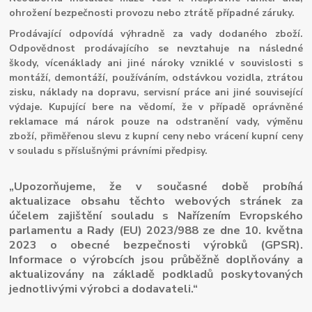
ohrožení bezpečnosti provozu nebo ztrátě případné záruky.
Prodávající odpovídá výhradně za vady dodaného zboží.
Odpovědnost prodávajícího se nevztahuje na následné
škody, vícenáklady ani jiné nároky vzniklé v souvislosti s
montáží, demontáží, používáním, odstávkou vozidla, ztrátou
zisku, náklady na dopravu, servisní práce ani jiné související
výdaje. Kupující bere na vědomí, že v případě oprávněné
reklamace má nárok pouze na odstranění vady, výměnu
zboží, přiměřenou slevu z kupní ceny nebo vrácení kupní ceny
v souladu s příslušnými právními předpisy.
„Upozorňujeme, že v současné době probíhá
aktualizace obsahu těchto webových stránek za
účelem zajištění souladu s Nařízením Evropského
parlamentu a Rady (EU) 2023/988 ze dne 10. května
2023 o obecné bezpečnosti výrobků (GPSR).
Informace o výrobcích jsou průběžně doplňovány a
aktualizovány na základě podkladů poskytovaných
jednotlivými výrobci a dodavateli.“