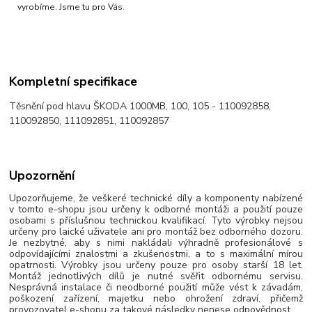
vyrobíme. Jsme tu pro Vás.
Kompletní specifikace
Těsnění pod hlavu ŠKODA 1000MB, 100, 105 - 110092858,
110092850, 111092851, 110092857
Upozornění
Upozorňujeme, že veškeré technické díly a komponenty nabízené
v tomto e-shopu jsou určeny k odborné montáži a použití pouze
osobami s příslušnou technickou kvalifikací. Tyto výrobky nejsou
určeny pro laické uživatele ani pro montáž bez odborného dozoru.
Je nezbytné, aby s nimi nakládali výhradně profesionálové s
odpovídajícími znalostmi a zkušenostmi, a to s maximální mírou
opatrnosti. Výrobky jsou určeny pouze pro osoby starší 18 let.
Montáž jednotlivých dílů je nutné svěřit odbornému servisu.
Nesprávná instalace či neodborné použití může vést k závadám,
poškození zařízení, majetku nebo ohrožení zdraví, přičemž
provozovatel e-shopu za takové následky nenese odpovědnost.