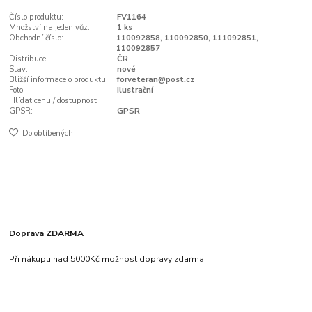
Číslo produktu:
FV1164
Množství na jeden vůz:
1 ks
Obchodní číslo:
110092858, 110092850, 111092851,
110092857
Distribuce:
ČR
Stav:
nové
Bližší informace o produktu:
forveteran@post.cz
Foto:
ilustrační
Hlídat cenu / dostupnost
GPSR:
GPSR
Do oblíbených
Doprava ZDARMA
Při nákupu nad 5000Kč možnost dopravy zdarma.