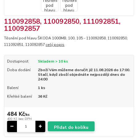
110092858, 110092850, 111092851,
110092857
Těsnění pod hlavu ŠKODA 1000MB, 100, 105 - 110092858, 110092850,
111092851, 110092857
celý popis
Dostupnost
Skladem > 10 ks
Doba dodání
Zboží Vám můžeme doručit již 11.08.2026 do 17:00.
Stačí, když zboží objednáte nejpozději dnes do
24:00
Balení
1 ks
Křehké balení
36 Kč
484 Kč
/
ks
400 Kč
bez DPH
Přidat do košíku