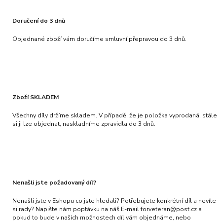
Doručení do 3 dnů
Objednané zboží vám doručíme smluvní přepravou do 3 dnů.
Zboží SKLADEM
Všechny díly držíme skladem. V případě, že je položka vyprodaná, stále
si ji lze objednat, naskladníme zpravidla do 3 dnů.
Nenašli jste požadovaný díl?
Nenašli jste v Eshopu co jste hledali? Potřebujete konkrétní díl a nevíte
si rady? Napište nám poptávku na náš E-mail forveteran@post.cz a
pokud to bude v našich možnostech díl vám objednáme, nebo