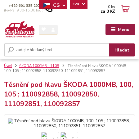
CS
CZK
+420 601 335 207
0
ks
(Po-Pá, 9:30-15:30 hod.)
za
0 Kč
Menu
Hledat
Úvod
ŠKODA 1000MB - 110R
Těsnění pod hlavu ŠKODA 1000MB,
100, 105 ; 110092858, 110092850, 111092851, 110092857
Těsnění pod hlavu ŠKODA 1000MB, 100,
105 ; 110092858, 110092850,
111092851, 110092857