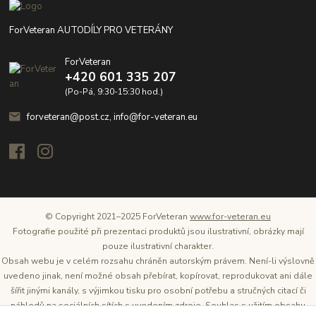
ForVeteran AUTODÍLY PRO VETERÁNY
ForVeteran
+420 601 335 207
(Po-Pá, 9:30-15:30 hod.)
forveteran@post.cz, info@for-veteran.eu
© Copyright 2021–2025 ForVeteran
www.for-veteran.eu
Fotografie použité při prezentaci produktů jsou ilustrativní, obrázky mají
pouze ilustrativní charakter.
Obsah webu je v celém rozsahu chráněn autorským právem. Není-li výslovně
uvedeno jinak, není možné obsah přebírat, kopírovat, reprodukovat ani dále
šířit jinými kanály, s výjimkou tisku pro osobní potřebu a stručných citací či
náhledů na sociálních sítích s uvedením zdroje. Souhlas s užitím obsahu