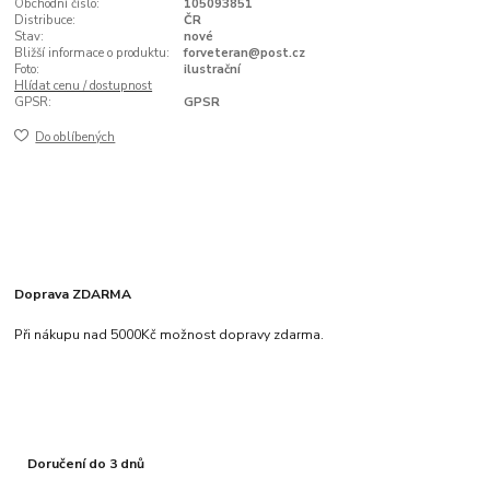
Obchodní číslo:
105093851
Distribuce:
ČR
Stav:
nové
Bližší informace o produktu:
forveteran@post.cz
Foto:
ilustrační
Hlídat cenu / dostupnost
GPSR:
GPSR
Do oblíbených
Doprava ZDARMA
Při nákupu nad 5000Kč možnost dopravy zdarma.
Doručení do 3 dnů