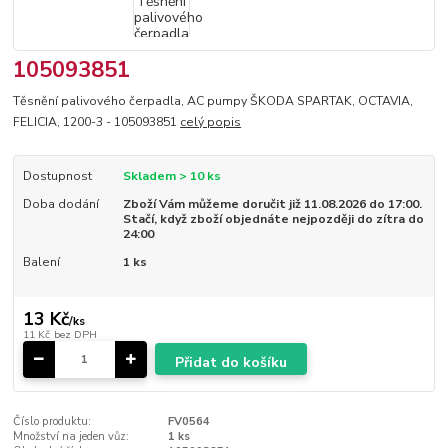
105093851
Těsnění palivového čerpadla, AC pumpy ŠKODA SPARTAK, OCTAVIA,
FELICIA, 1200-3 - 105093851
celý popis
Dostupnost
Skladem > 10 ks
Doba dodání
Zboží Vám můžeme doručit již 11.08.2026 do 17:00.
Stačí, když zboží objednáte nejpozději do zítra do
24:00
Balení
1 ks
13 Kč
/
ks
11 Kč
bez DPH
Přidat do košíku
Číslo produktu:
FV0564
Množství na jeden vůz:
1 ks