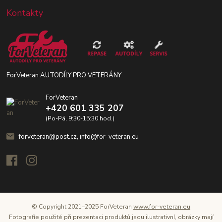
Kontakty
ForVeteran AUTODÍLY PRO VETERÁNY
ForVeteran
+420 601 335 207
(Po-Pá, 9:30-15:30 hod.)
forveteran@post.cz, info@for-veteran.eu
© Copyright 2021–2025 ForVeteran
www.for-veteran.eu
Fotografie použité při prezentaci produktů jsou ilustrativní, obrázky mají