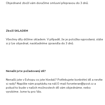
Objednané zboží vám doručíme smluvní přepravou do 3 dnů.
Zboží SKLADEM
Všechny díly držíme skladem. V případě, že je položka vyprodaná, stále
si ji lze objednat, naskladníme zpravidla do 3 dnů.
Nenašli jste požadovaný díl?
Nenašli jste v Eshopu co jste hledali? Potřebujete konkrétní díl a nevíte
si rady? Napište nám poptávku na náš E-mail forveteran@post.cz a
pokud to bude v našich možnostech díl vám objednáme, nebo
vyrobíme. Jsme tu pro Vás.