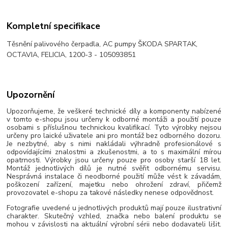
Kompletní specifikace
Těsnění palivového čerpadla, AC pumpy ŠKODA SPARTAK,
OCTAVIA, FELICIA, 1200-3 - 105093851
Upozornění
Upozorňujeme, že veškeré technické díly a komponenty nabízené
v tomto e-shopu jsou určeny k odborné montáži a použití pouze
osobami s příslušnou technickou kvalifikací. Tyto výrobky nejsou
určeny pro laické uživatele ani pro montáž bez odborného dozoru.
Je nezbytné, aby s nimi nakládali výhradně profesionálové s
odpovídajícími znalostmi a zkušenostmi, a to s maximální mírou
opatrnosti. Výrobky jsou určeny pouze pro osoby starší 18 let.
Montáž jednotlivých dílů je nutné svěřit odbornému servisu.
Nesprávná instalace či neodborné použití může vést k závadám,
poškození zařízení, majetku nebo ohrožení zdraví, přičemž
provozovatel e-shopu za takové následky nenese odpovědnost.
Fotografie uvedené u jednotlivých produktů mají pouze ilustrativní
charakter. Skutečný vzhled, značka nebo balení produktu se
mohou v závislosti na aktuální výrobní sérii nebo dodavateli lišit.