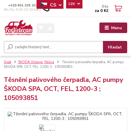
CS
CZK
+420 601 335 207
0
ks
(Po-Pá, 9:30-15:30 hod.)
za
0 Kč
Menu
Hledat
Úvod
ŠKODA Octavia, Felicia
Těsnění palivového čerpadla, AC pumpy
ŠKODA SPA, OCT, FEL, 1200-3 ; 105093851
Těsnění palivového čerpadla, AC pumpy
ŠKODA SPA, OCT, FEL, 1200-3 ;
105093851