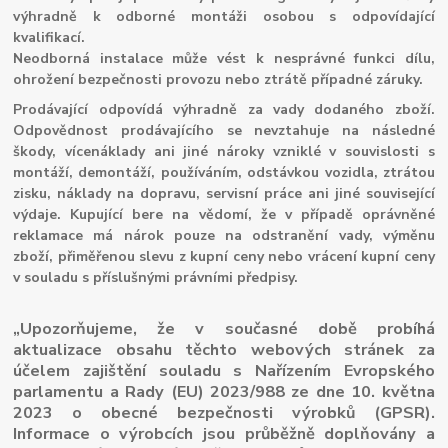
výhradně k odborné montáži osobou s odpovídající
kvalifikací.
Neodborná instalace může vést k nesprávné funkci dílu,
ohrožení bezpečnosti provozu nebo ztrátě případné záruky.
Prodávající odpovídá výhradně za vady dodaného zboží.
Odpovědnost prodávajícího se nevztahuje na následné
škody, vícenáklady ani jiné nároky vzniklé v souvislosti s
montáží, demontáží, používáním, odstávkou vozidla, ztrátou
zisku, náklady na dopravu, servisní práce ani jiné související
výdaje. Kupující bere na vědomí, že v případě oprávněné
reklamace má nárok pouze na odstranění vady, výměnu
zboží, přiměřenou slevu z kupní ceny nebo vrácení kupní ceny
v souladu s příslušnými právními předpisy.
„Upozorňujeme, že v současné době probíhá
aktualizace obsahu těchto webových stránek za
účelem zajištění souladu s Nařízením Evropského
parlamentu a Rady (EU) 2023/988 ze dne 10. května
2023 o obecné bezpečnosti výrobků (GPSR).
Informace o výrobcích jsou průběžně doplňovány a