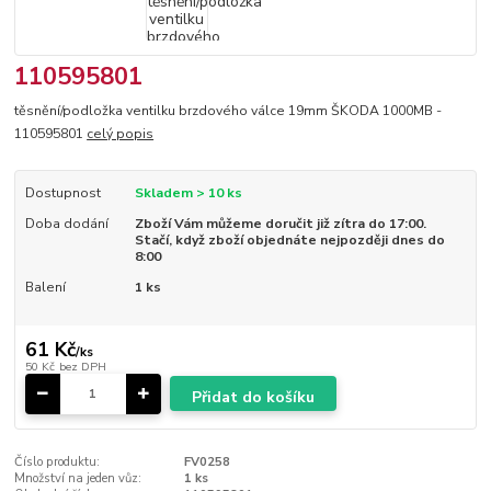
110595801
těsnění/podložka ventilku brzdového válce 19mm ŠKODA 1000MB -
110595801
celý popis
Dostupnost
Skladem > 10 ks
Doba dodání
Zboží Vám můžeme doručit již zítra do 17:00.
Stačí, když zboží objednáte nejpozději dnes do
8:00
Balení
1 ks
61 Kč
/
ks
50 Kč
bez DPH
Přidat do košíku
Číslo produktu:
FV0258
Množství na jeden vůz:
1 ks