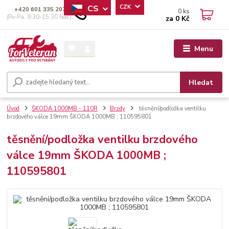
CS
CZK
+420 601 335 207
0
ks
(Po-Pá, 9:30-15:30 hod.)
za
0 Kč
Menu
Hledat
Úvod
ŠKODA 1000MB - 110R
Brzdy
těsnění/podložka ventilku
brzdového válce 19mm ŠKODA 1000MB ; 110595801
těsnění/podložka ventilku brzdového
válce 19mm ŠKODA 1000MB ;
110595801