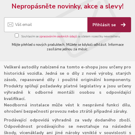
Nepropásněte novinky, akce a slevy!
Přihlásit se
Souhlasím se
zpracováním osobních údajů
za účelem rozesílky newsletteru.
Mějte přehled o nových produktech. Můžete se kdykoli odhlásit. Informace
zasíláme jednou za měsíc.
Veškeré autodíly nabízené na tomto e-shopu jsou určeny pro
historická vozidla. Jedná se o díly z nové výroby, starých
zásob, repasované díly i použité originální komponenty.
Produkty splňují požadavky platné legislativy a jsou určeny
výhradně k odborné montáži osobou s odpovídající
kvalifikací.
Neodborná instalace může vést k nesprávné funkci dílu,
ohrožení bezpečnosti provozu nebo ztrátě případné záruky.
Prodávající odpovídá výhradně za vady dodaného zboží.
Odpovědnost prodávajícího se nevztahuje na následné
škody, vícenáklady ani jiné nároky vzniklé v souvislosti s