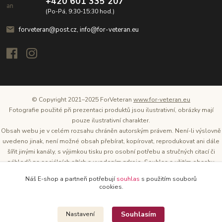
+420 601 335 207
(Po-Pá, 9:30-15:30 hod.)
forveteran@post.cz, info@for-veteran.eu
© Copyright 2021–2025 ForVeteran
www.for-veteran.eu
Fotografie použité při prezentaci produktů jsou ilustrativní, obrázky mají
pouze ilustrativní charakter.
Obsah webu je v celém rozsahu chráněn autorským právem. Není-li výslovně
uvedeno jinak, není možné obsah přebírat, kopírovat, reprodukovat ani dále
šířit jinými kanály, s výjimkou tisku pro osobní potřebu a stručných citací či
náhledů na sociálních sítích s uvedením zdroje. Souhlas s užitím obsahu
musí být vždy písemný a lze o něj požádat. Vlastníkem a provozovatelem
Náš E-shop a partneři potřebují
souhlas
s použitím souborů
těchto webových stránek je Tomáš Oršel.
cookies.
Zdroj: Archiv společnosti ŠKODA AUTO
Souhlasím
Nastavení