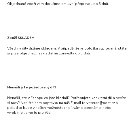
Objednané zboží vám doručíme smluvní přepravou do 3 dnů.
Zboží SKLADEM
Všechny díly držíme skladem. V případě, že je položka vyprodaná, stále
si ji lze objednat, naskladníme zpravidla do 3 dnů.
Nenašli jste požadovaný díl?
Nenašli jste v Eshopu co jste hledali? Potřebujete konkrétní díl a nevíte
si rady? Napište nám poptávku na náš E-mail forveteran@post.cz a
pokud to bude v našich možnostech díl vám objednáme, nebo
vyrobíme. Jsme tu pro Vás.