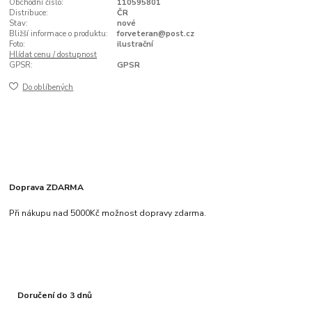
Obchodní číslo:
110595801
Distribuce:
ČR
Stav:
nové
Bližší informace o produktu:
forveteran@post.cz
Foto:
ilustrační
Hlídat cenu / dostupnost
GPSR:
GPSR
Do oblíbených
Doprava ZDARMA
Při nákupu nad 5000Kč možnost dopravy zdarma.
Doručení do 3 dnů