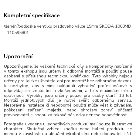
Kompletní specifikace
těsnění/podložka ventilku brzdového válce 19mm ŠKODA 1000MB
- 110595801
Upozornění
Upozorňujeme, že veškeré technické díly a komponenty nabízené
v tomto e-shopu jsou určeny k odborné montáži a použití pouze
osobami s příslušnou technickou kvalifikací. Tyto výrobky nejsou
určeny pro laické uživatele ani pro montáž bez odborného dozoru.
Je nezbytné, aby s nimi nakládali výhradně profesionálové s
odpovídajícími znalostmi a zkušenostmi, a to s maximální mírou
opatrnosti. Výrobky jsou určeny pouze pro osoby starší 18 let.
Montáž jednotlivých dílů je nutné svěřit odbornému servisu.
Nesprávná instalace či neodborné použití může vést k závadám,
poškození zařízení, majetku nebo ohrožení zdraví, přičemž
provozovatel e-shopu za takové následky nenese odpovědnost.
Fotografie uvedené u jednotlivých produktů mají pouze ilustrativní
charakter. Skutečný vzhled, značka nebo balení produktu se
mohou v závislosti na aktuální výrobní sérii nebo dodavateli lišit.