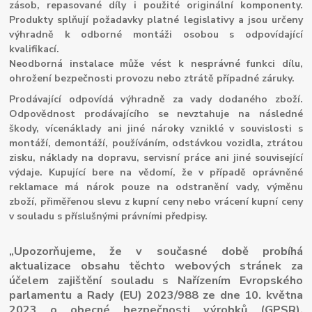
zásob, repasované díly i použité originální komponenty.
Produkty splňují požadavky platné legislativy a jsou určeny
výhradně k odborné montáži osobou s odpovídající
kvalifikací.
Neodborná instalace může vést k nesprávné funkci dílu,
ohrožení bezpečnosti provozu nebo ztrátě případné záruky.
Prodávající odpovídá výhradně za vady dodaného zboží.
Odpovědnost prodávajícího se nevztahuje na následné
škody, vícenáklady ani jiné nároky vzniklé v souvislosti s
montáží, demontáží, používáním, odstávkou vozidla, ztrátou
zisku, náklady na dopravu, servisní práce ani jiné související
výdaje. Kupující bere na vědomí, že v případě oprávněné
reklamace má nárok pouze na odstranění vady, výměnu
zboží, přiměřenou slevu z kupní ceny nebo vrácení kupní ceny
v souladu s příslušnými právními předpisy.
„Upozorňujeme, že v současné době probíhá
aktualizace obsahu těchto webových stránek za
účelem zajištění souladu s Nařízením Evropského
parlamentu a Rady (EU) 2023/988 ze dne 10. května
2023 o obecné bezpečnosti výrobků (GPSR).