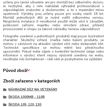
určeny pro laické uživatele ani pro montáž bez odborného dozoru.
Je nezbytné, aby s nimi nakládali výhradně profesionálové s
odpovídajícími znalostmi a zkušenostmi, a to s maximální mírou
opatrnosti. Výrobky jsou určeny pouze pro osoby starší 18 let.
Montáž jednotlivých dílů je nutné svěřit odbornému servisu.
Nesprávná instalace či neodborné použití může vést k závadám,
poškození zařízení, majetku nebo ohrožení zdraví, přičemž
provozovatel e-shopu za takové následky nenese odpovědnost.
Fotografie uvedené u jednotlivých produktů mají pouze ilustrativní
charakter. Skutečný vzhled, značka nebo balení produktu se
mohou v závislosti na aktuální výrobní sérii nebo dodavateli lišit.
Technické specifikace se mohou měnit bez předchozího
upozornění. Pokud máte zájem o konkrétní technické údaje nebo
informace o výrobci, které nejsou výslovně uvedeny na webu,
neváhejte nás kontaktovat – rádi vám je poskytneme na vyžádání.
Původ zboží
Zboží zařazeno v kategoriích
NÁHRADNÍ DÍLY NA VETERÁNY
ŠKODA 1000MB - 110R
ŠKODA 105, 120, 130