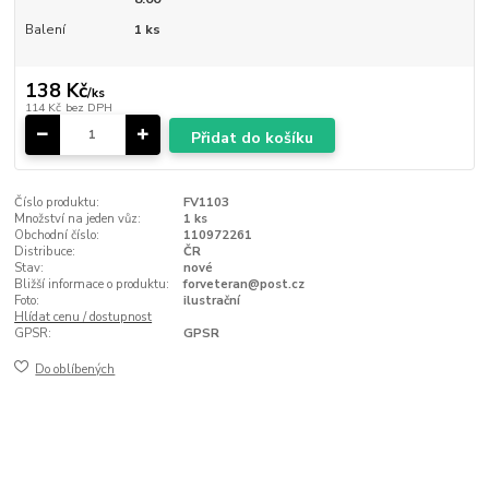
Balení
1 ks
138 Kč
/
ks
114 Kč
bez DPH
Přidat do košíku
Číslo produktu:
FV1103
Množství na jeden vůz:
1 ks
Obchodní číslo:
110972261
Distribuce:
ČR
Stav:
nové
Bližší informace o produktu:
forveteran@post.cz
Foto:
ilustrační
Hlídat cenu / dostupnost
GPSR:
GPSR
Do oblíbených