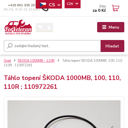
CS
CZK
+420 601 335 207
0
ks
(Po-Pá, 9:30-15:30 hod.)
za
0 Kč
Menu
Hledat
Úvod
ŠKODA 1000MB - 110R
Táhlo topení ŠKODA 1000MB, 100, 110,
110R ; 110972261
Táhlo topení ŠKODA 1000MB, 100, 110,
110R ; 110972261