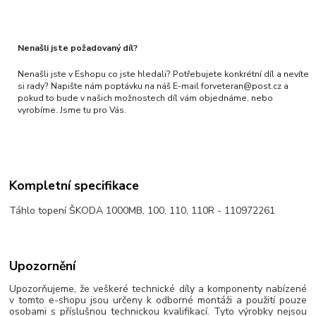
Nenašli jste požadovaný díl?
Nenašli jste v Eshopu co jste hledali? Potřebujete konkrétní díl a nevíte
si rady? Napište nám poptávku na náš E-mail forveteran@post.cz a
pokud to bude v našich možnostech díl vám objednáme, nebo
vyrobíme. Jsme tu pro Vás.
Kompletní specifikace
Táhlo topení ŠKODA 1000MB, 100, 110, 110R - 110972261
Upozornění
Upozorňujeme, že veškeré technické díly a komponenty nabízené
v tomto e-shopu jsou určeny k odborné montáži a použití pouze
osobami s příslušnou technickou kvalifikací. Tyto výrobky nejsou