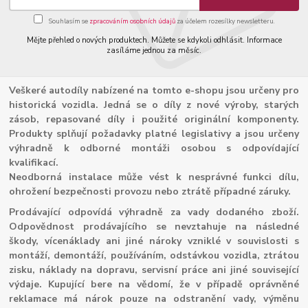
Souhlasím se
zpracováním osobních údajů
za účelem rozesílky newsletteru.
Mějte přehled o nových produktech. Můžete se kdykoli odhlásit. Informace
zasíláme jednou za měsíc.
Veškeré autodíly nabízené na tomto e-shopu jsou určeny pro
historická vozidla. Jedná se o díly z nové výroby, starých
zásob, repasované díly i použité originální komponenty.
Produkty splňují požadavky platné legislativy a jsou určeny
výhradně k odborné montáži osobou s odpovídající
kvalifikací.
Neodborná instalace může vést k nesprávné funkci dílu,
ohrožení bezpečnosti provozu nebo ztrátě případné záruky.
Prodávající odpovídá výhradně za vady dodaného zboží.
Odpovědnost prodávajícího se nevztahuje na následné
škody, vícenáklady ani jiné nároky vzniklé v souvislosti s
montáží, demontáží, používáním, odstávkou vozidla, ztrátou
zisku, náklady na dopravu, servisní práce ani jiné související
výdaje. Kupující bere na vědomí, že v případě oprávněné
reklamace má nárok pouze na odstranění vady, výměnu