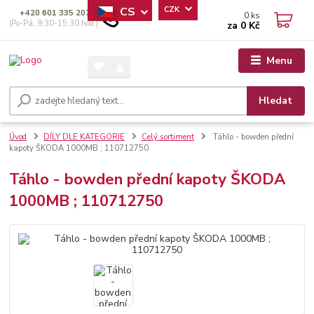
CS
CZK
+420 601 335 207
0
ks
(Po-Pá, 9:30-15:30 hod.)
za
0 Kč
Menu
Hledat
Úvod
DÍLY DLE KATEGORIE
Celý sortiment
Táhlo - bowden přední
kapoty ŠKODA 1000MB ; 110712750
Táhlo - bowden přední kapoty ŠKODA
1000MB ; 110712750