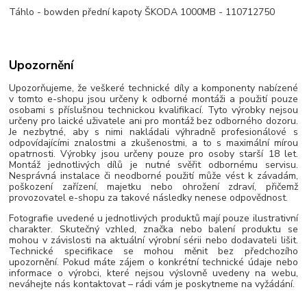
Táhlo - bowden přední kapoty ŠKODA 1000MB - 110712750
Upozornění
Upozorňujeme, že veškeré technické díly a komponenty nabízené
v tomto e-shopu jsou určeny k odborné montáži a použití pouze
osobami s příslušnou technickou kvalifikací. Tyto výrobky nejsou
určeny pro laické uživatele ani pro montáž bez odborného dozoru.
Je nezbytné, aby s nimi nakládali výhradně profesionálové s
odpovídajícími znalostmi a zkušenostmi, a to s maximální mírou
opatrnosti. Výrobky jsou určeny pouze pro osoby starší 18 let.
Montáž jednotlivých dílů je nutné svěřit odbornému servisu.
Nesprávná instalace či neodborné použití může vést k závadám,
poškození zařízení, majetku nebo ohrožení zdraví, přičemž
provozovatel e-shopu za takové následky nenese odpovědnost.
Fotografie uvedené u jednotlivých produktů mají pouze ilustrativní
charakter. Skutečný vzhled, značka nebo balení produktu se
mohou v závislosti na aktuální výrobní sérii nebo dodavateli lišit.
Technické specifikace se mohou měnit bez předchozího
upozornění. Pokud máte zájem o konkrétní technické údaje nebo
informace o výrobci, které nejsou výslovně uvedeny na webu,
neváhejte nás kontaktovat – rádi vám je poskytneme na vyžádání.