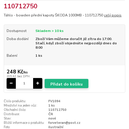
110712750
Táhlo - bowden přední kapoty ŠKODA 1000MB - 110712750
celý popis
Dostupnost
Skladem > 10 ks
Doba dodání
Zboží Vám můžeme doručit již zítra do 17:00.
Stačí, když zboží objednáte nejpozději dnes do
8:00
Balení
1 ks
248 Kč
/
ks
205 Kč
bez DPH
Přidat do košíku
Číslo produktu:
FV1094
Množství na jeden vůz:
1 ks
Obchodní číslo:
110712750
Distribuce:
ČR
Stav:
nové
Bližší informace o produktu:
forveteran@post.cz
Foto:
ilustrační