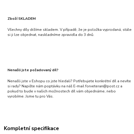
Zboží SKLADEM
Všechny díly držíme skladem. V případě, že je položka vyprodaná, stále
si ji lze objednat, naskladníme zpravidla do 3 dnů.
Nenašli jste požadovaný díl?
Nenašli jste v Eshopu co jste hledali? Potřebujete konkrétní díl a nevíte
si rady? Napište nám poptávku na náš E-mail forveteran@post.cz a
pokud to bude v našich možnostech díl vám objednáme, nebo
vyrobíme. Jsme tu pro Vás.
Kompletní specifikace