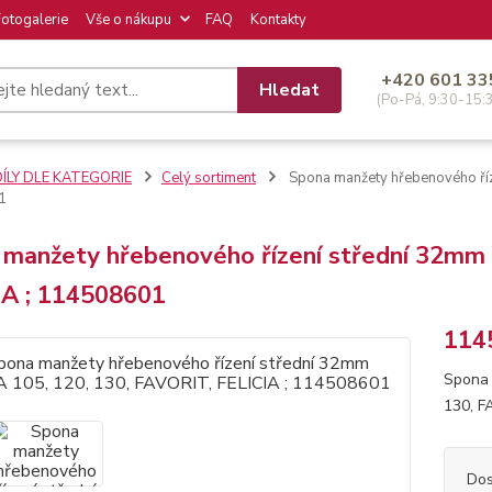
Fotogalerie
Vše o nákupu
FAQ
Kontakty
+420 601 33
Hledat
(Po-Pá, 9:30-15:
DÍLY DLE KATEGORIE
Celý sortiment
Spona manžety hřebenového říz
1
 manžety hřebenového řízení střední 32mm
IA ; 114508601
114
Spona 
130, F
Dos