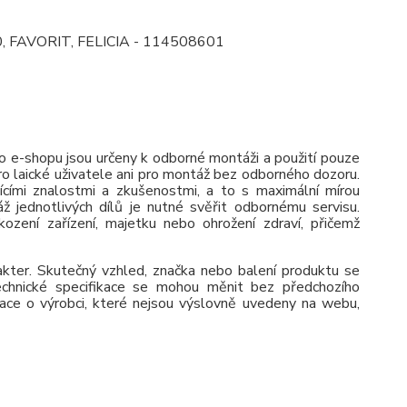
0, FAVORIT, FELICIA - 114508601
 e-shopu jsou určeny k odborné montáži a použití pouze
pro laické uživatele ani pro montáž bez odborného dozoru.
jícími znalostmi a zkušenostmi, a to s maximální mírou
ž jednotlivých dílů je nutné svěřit odbornému servisu.
zení zařízení, majetku nebo ohrožení zdraví, přičemž
rakter. Skutečný vzhled, značka nebo balení produktu se
 Technické specifikace se mohou měnit bez předchozího
ace o výrobci, které nejsou výslovně uvedeny na webu,