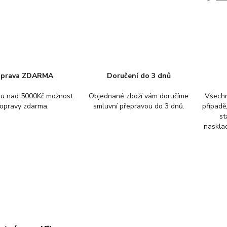
prava ZDARMA
Doručení do 3 dnů
pu nad 5000Kč možnost
Objednané zboží vám doručíme
Všechn
opravy zdarma.
smluvní přepravou do 3 dnů.
případě
st
nasklad