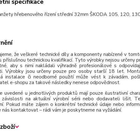
tní specifikace
nžety hřebenového řízení střední 32mm ŠKODA 105, 120, 13
nění
jeme, že veškeré technické díly a komponenty nabízené v tomto
 příslušnou technickou kvalifikací. Tyto výrobky nejsou určeny 
tné, aby s nimi nakládali výhradně profesionálové s odpovída
ti. Výrobky jsou určeny pouze pro osoby starší 18 let. Montá
á instalace či neodborné použití může vést k závadám, poško
atel e-shopu za takové následky nenese odpovědnost.
e uvedené u jednotlivých produktů mají pouze ilustrativní cha
závislosti na aktuální výrobní sérii nebo dodavateli lišit.
ní. Pokud máte zájem o konkrétní technické údaje nebo inform
 nás kontaktovat – rádi vám je poskytneme na vyžádání.
zboží