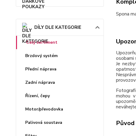
Komple
Spona ma
DÍLY DLE KATEGORIE
Upozor
Celý sortiment
Upozorňu
Brzdový systém
osobami s
Je nezby
opatrnos
Přední náprava
Nesprávn
provozov
Zadní náprava
Fotografi
mohou v 
Řízení, čepy
upozorně
neváhejte
Motor/převodovka
Původ 
Palivová soustava
Filtry