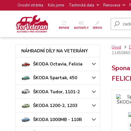
Úvodní stránka
Kdo jsme
Technická data
Renovace
Úvod
NÁHRADNÍ DÍLY NA VETERÁNY
11450860
ŠKODA Octavia, Felicia
Spona
FELIC
ŠKODA Spartak, 450
ŠKODA Tudor, 1101-2
ŠKODA 1200-2, 1203
ŠKODA 1000MB - 110R