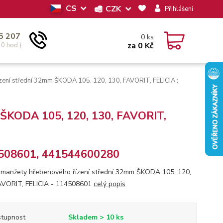
CS
CZK
Přihlášení
5 207
0
ks
za
0 Kč
30 hod.)
ení střední 32mm ŠKODA 105, 120, 130, FAVORIT, FELICIA ;
 ŠKODA 105, 120, 130, FAVORIT,
508601, 441544600280
manžety hřebenového řízení střední 32mm ŠKODA 105, 120,
AVORIT, FELICIA - 114508601
celý popis
tupnost
Skladem > 10 ks