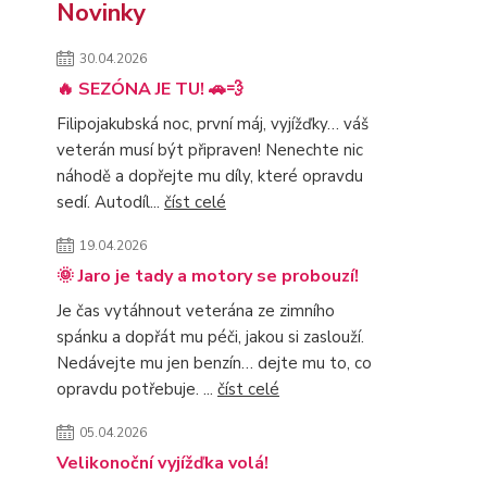
Novinky
30.04.2026
🔥 SEZÓNA JE TU! 🚗💨
Filipojakubská noc, první máj, vyjížďky… váš
veterán musí být připraven! Nenechte nic
náhodě a dopřejte mu díly, které opravdu
sedí. Autodíl...
číst celé
19.04.2026
🌞 Jaro je tady a motory se probouzí!
Je čas vytáhnout veterána ze zimního
spánku a dopřát mu péči, jakou si zaslouží.
Nedávejte mu jen benzín… dejte mu to, co
opravdu potřebuje. ...
číst celé
05.04.2026
Velikonoční vyjížďka volá!