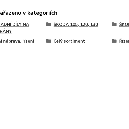
zařazeno v kategoriích
ADNÍ DÍLY NA
ŠKODA 105, 120, 130
ŠKO
RÁNY
í náprava, řízení
Celý sortiment
Říze