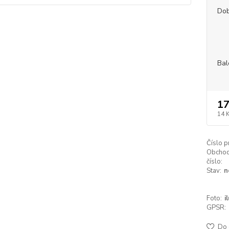
Dob
Bal
17
14 
Číslo p
Obchod
číslo:
Stav:
n
Foto:
i
GPSR:
Do 