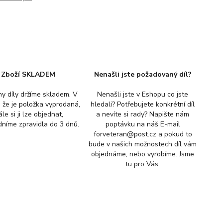
Zboží SKLADEM
Nenašli jste požadovaný díl?
y díly držíme skladem. V
Nenašli jste v Eshopu co jste
, že je položka vyprodaná,
hledali? Potřebujete konkrétní díl
ále si ji lze objednat,
a nevíte si rady? Napište nám
níme zpravidla do 3 dnů.
poptávku na náš E-mail
forveteran@post.cz a pokud to
bude v našich možnostech díl vám
objednáme, nebo vyrobíme. Jsme
tu pro Vás.