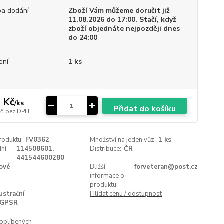
a dodání
Zboží Vám můžeme doručit již
11.08.2026 do 17:00. Stačí, když
zboží objednáte nejpozději dnes
do 24:00
ení
1 ks
 Kč
/
ks
Přidat do košíku
Kč
bez DPH
roduktu:
FV0362
Množství na jeden vůz:
1 ks
ní
114508601,
Distribuce:
ČR
441544600280
ové
Bližší
forveteran@post.cz
informace o
produktu:
lustrační
Hlídat cenu / dostupnost
GPSR
oblíbených