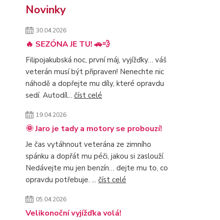
Novinky
30.04.2026
🔥 SEZÓNA JE TU! 🚗💨
Filipojakubská noc, první máj, vyjížďky… váš
veterán musí být připraven! Nenechte nic
náhodě a dopřejte mu díly, které opravdu
sedí. Autodíl...
číst celé
19.04.2026
🌞 Jaro je tady a motory se probouzí!
Je čas vytáhnout veterána ze zimního
spánku a dopřát mu péči, jakou si zaslouží.
Nedávejte mu jen benzín… dejte mu to, co
opravdu potřebuje. ...
číst celé
05.04.2026
Velikonoční vyjížďka volá!