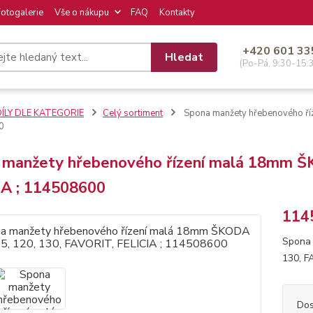
Fotogalerie
Vše o nákupu
FAQ
Kontakty
+420 601 33
Hledat
(Po-Pá, 9:30-15:
DÍLY DLE KATEGORIE
Celý sortiment
Spona manžety hřebenového ří
0
 manžety hřebenového řízení malá 18mm Š
IA ; 114508600
114
Spona 
130, F
Dos