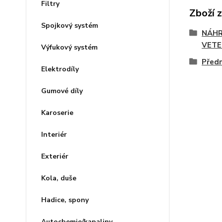
Filtry
Zboží 
Spojkový systém
NÁHR
VETE
Výfukový systém
Předn
Elektrodíly
Gumové díly
Karoserie
Interiér
Exteriér
Kola, duše
Hadice, spony
Autochemie/kapaliny