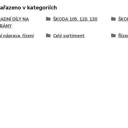
zařazeno v kategoriích
ADNÍ DÍLY NA
ŠKODA 105, 120, 130
ŠKO
RÁNY
í náprava, řízení
Celý sortiment
Říze