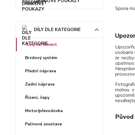
DÁRKOVÉ POUKAZY
Spona ma
DÍLY DLE KATEGORIE
Upozor
Celý sortiment
Upozorňu
osobami s
Je nezby
Brzdový systém
opatrnos
Nesprávn
Přední náprava
provozov
Fotografi
Zadní náprava
mohou v 
upozorně
Řízení, čepy
neváhejte
Motor/převodovka
Původ 
Palivová soustava