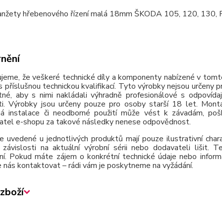
nžety hřebenového řízení malá 18mm ŠKODA 105, 120, 130,
nění
jeme, že veškeré technické díly a komponenty nabízené v tomto
 příslušnou technickou kvalifikací. Tyto výrobky nejsou určeny 
tné, aby s nimi nakládali výhradně profesionálové s odpovída
ti. Výrobky jsou určeny pouze pro osoby starší 18 let. Montá
á instalace či neodborné použití může vést k závadám, poško
atel e-shopu za takové následky nenese odpovědnost.
e uvedené u jednotlivých produktů mají pouze ilustrativní cha
závislosti na aktuální výrobní sérii nebo dodavateli lišit.
ní. Pokud máte zájem o konkrétní technické údaje nebo inform
 nás kontaktovat – rádi vám je poskytneme na vyžádání.
zboží