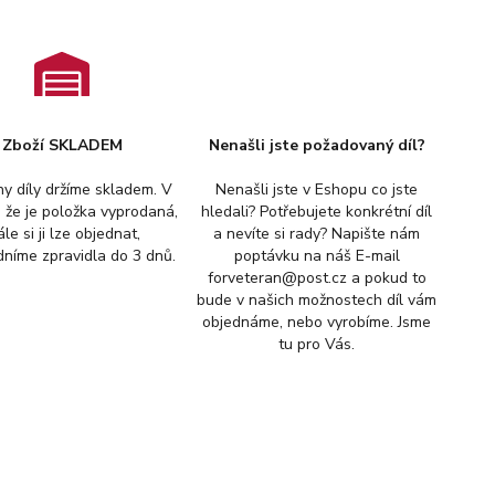
Zboží SKLADEM
Nenašli jste požadovaný díl?
y díly držíme skladem. V
Nenašli jste v Eshopu co jste
, že je položka vyprodaná,
hledali? Potřebujete konkrétní díl
ále si ji lze objednat,
a nevíte si rady? Napište nám
níme zpravidla do 3 dnů.
poptávku na náš E-mail
forveteran@post.cz a pokud to
bude v našich možnostech díl vám
objednáme, nebo vyrobíme. Jsme
tu pro Vás.