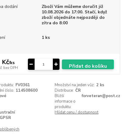
a dodání
Zboží Vám můžeme doručit již
10.08.2026 do 17:00. Stačí, když
zboží objednáte nejpozději do
zítra do 8:00
ení
1 ks
 Kč
/
ks
Přidat do košíku
Kč
bez DPH
roduktu:
FV0361
Množství na jeden vůz:
2 ks
í číslo:
114508600
Distribuce:
ČR
ové
Bližší
forveteran@post.cz
informace o
produktu:
lustrační
Hlídat cenu / dostupnost
GPSR
oblíbených