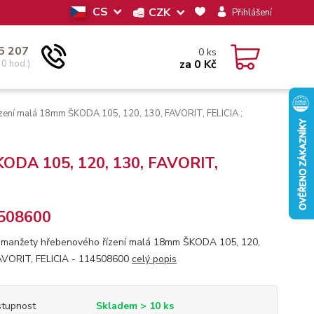
CS
CZK
Přihlášení
5 207
0
ks
za
0 Kč
30 hod.)
zení malá 18mm ŠKODA 105, 120, 130, FAVORIT, FELICIA ;
KODA 105, 120, 130, FAVORIT,
508600
manžety hřebenového řízení malá 18mm ŠKODA 105, 120,
AVORIT, FELICIA - 114508600
celý popis
tupnost
Skladem > 10 ks