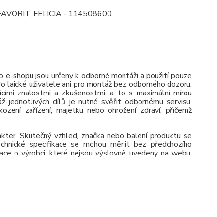
 FAVORIT, FELICIA - 114508600
 e-shopu jsou určeny k odborné montáži a použití pouze
pro laické uživatele ani pro montáž bez odborného dozoru.
jícími znalostmi a zkušenostmi, a to s maximální mírou
ž jednotlivých dílů je nutné svěřit odbornému servisu.
zení zařízení, majetku nebo ohrožení zdraví, přičemž
rakter. Skutečný vzhled, značka nebo balení produktu se
 Technické specifikace se mohou měnit bez předchozího
ace o výrobci, které nejsou výslovně uvedeny na webu,