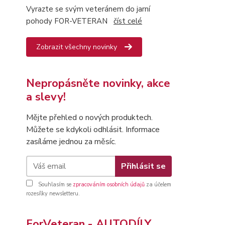
Vyrazte se svým veteránem do jarní
pohody FOR-VETERAN
číst celé
Zobrazit všechny novinky
Nepropásněte novinky, akce
a slevy!
Mějte přehled o nových produktech.
Můžete se kdykoli odhlásit. Informace
zasíláme jednou za měsíc.
Přihlásit se
Souhlasím se
zpracováním osobních údajů
za účelem
rozesílky newsletteru.
ForVeteran - AUTODÍLY