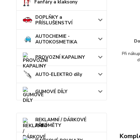
Fanfáry a klaksony
DOPLŇKY a
PŘÍSLUŠENSTVÍ
AUTOCHEMIE -
Do
AUTOKOSMETIKA
Při náku
PROVOZNÍ KAPALINY
d
AUTO-ELEKTRO díly
GUMOVÉ DÍLY
REKLAMNÍ / DÁRKOVÉ
PŘEDMĚTY
Komple