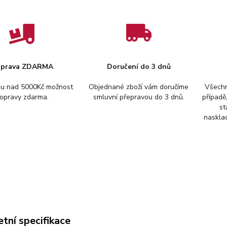
prava ZDARMA
Doručení do 3 dnů
pu nad 5000Kč možnost
Objednané zboží vám doručíme
Všechn
opravy zdarma.
smluvní přepravou do 3 dnů.
případě
st
nasklad
tní specifikace