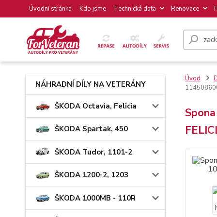
Úvodní stránka
Kdo jsme
Technická data
Renovace
Úvod
NÁHRADNÍ DÍLY NA VETERÁNY
11450860
ŠKODA Octavia, Felicia
Spona
FELIC
ŠKODA Spartak, 450
ŠKODA Tudor, 1101-2
ŠKODA 1200-2, 1203
ŠKODA 1000MB - 110R