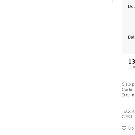
Dob
Bal
13
11 
Číslo p
Obchodn
Stav:
n
Foto:
i
GPSR:
Do 