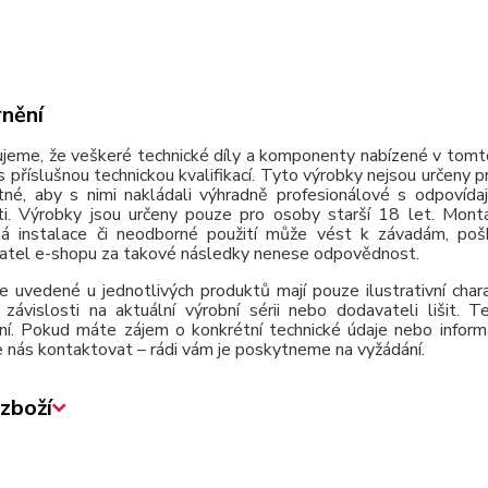
nění
jeme, že veškeré technické díly a komponenty nabízené v tomto
 příslušnou technickou kvalifikací. Tyto výrobky nejsou určeny 
tné, aby s nimi nakládali výhradně profesionálové s odpovída
ti. Výrobky jsou určeny pouze pro osoby starší 18 let. Montá
á instalace či neodborné použití může vést k závadám, poško
atel e-shopu za takové následky nenese odpovědnost.
e uvedené u jednotlivých produktů mají pouze ilustrativní cha
závislosti na aktuální výrobní sérii nebo dodavateli lišit.
ní. Pokud máte zájem o konkrétní technické údaje nebo inform
 nás kontaktovat – rádi vám je poskytneme na vyžádání.
zboží