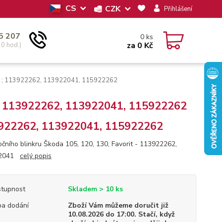
CS
CZK
Přihlášení
5 207
0
ks
za
0 Kč
30 hod.)
rit ; 113922262, 113922041, 115922262
it ; 113922262, 113922041, 115922262
922262, 113922041, 115922262
očního blinkru Škoda 105, 120, 130, Favorit - 113922262,
22041
celý popis
tupnost
Skladem > 10 ks
a dodání
Zboží Vám můžeme doručit již
10.08.2026 do 17:00. Stačí, když