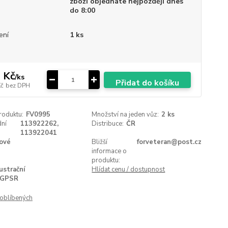
zboží objednáte nejpozději dnes
do 8:00
ení
1 ks
 Kč
/
ks
Přidat do košíku
Kč
bez DPH
roduktu:
FV0995
Množství na jeden vůz:
2 ks
ní
113922262,
Distribuce:
ČR
113922041
ové
Bližší
forveteran@post.cz
informace o
produktu:
lustrační
Hlídat cenu / dostupnost
GPSR
oblíbených