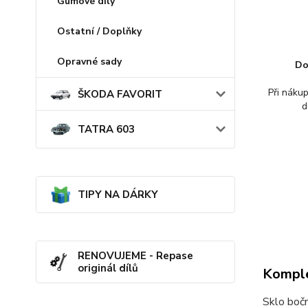
Gumové díly
Ostatní / Doplňky
Opravné sady
Do
Při náku
ŠKODA FAVORIT
d
TATRA 603
TIPY NA DÁRKY
RENOVUJEME - Repase
originál dílů
Komple
Sklo boč