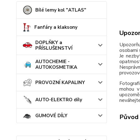
Bílé lemy kol "ATLAS"
Fanfáry a klaksony
Upozor
DOPLŇKY a
Upozorňu
PŘÍSLUŠENSTVÍ
osobami s
Je nezby
opatrnos
AUTOCHEMIE -
Nesprávn
AUTOKOSMETIKA
provozov
PROVOZNÍ KAPALINY
Fotografi
mohou v 
upozorně
AUTO-ELEKTRO díly
neváhejte
GUMOVÉ DÍLY
Původ 