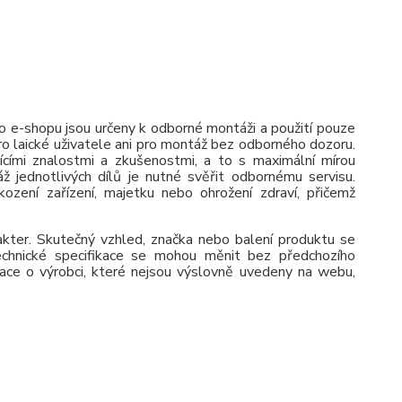
 e-shopu jsou určeny k odborné montáži a použití pouze
pro laické uživatele ani pro montáž bez odborného dozoru.
jícími znalostmi a zkušenostmi, a to s maximální mírou
ž jednotlivých dílů je nutné svěřit odbornému servisu.
zení zařízení, majetku nebo ohrožení zdraví, přičemž
rakter. Skutečný vzhled, značka nebo balení produktu se
 Technické specifikace se mohou měnit bez předchozího
ace o výrobci, které nejsou výslovně uvedeny na webu,