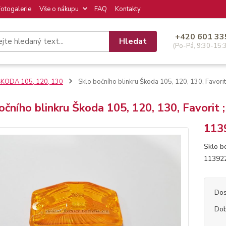
Fotogalerie
Vše o nákupu
FAQ
Kontakty
+420 601 33
Hledat
(Po-Pá, 9:30-15:
KODA 105, 120, 130
Sklo bočního blinkru Škoda 105, 120, 130, Favo
očního blinkru Škoda 105, 120, 130, Favor
113
Sklo b
1139
Dos
Dob