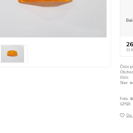
Bal
26
21 
Číslo p
Obchod
číslo:
Stav:
n
Foto:
i
GPSR:
Do 