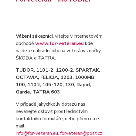
Vážení zákazníci
, vítejte v internetovém
obchodě
www.for-veteran.eu
kde
najdete náhradní díly na veterány značky
ŠKODA a TATRA.
TUDOR, 1101-2, 1200-2, SPARTAK,
OCTAVIA
, FELICIA, 1203, 1000MB,
100, 110R, 105-120, 130, Rapid,
Garde, TATRA 603
V případě jakýchkoliv dotazů nás
neváhejte oslovit prostřednictvím
kontaktního formuláře, nebo přímo na e-
mail
info@for-veteran.eu
,
forveteran@post.cz