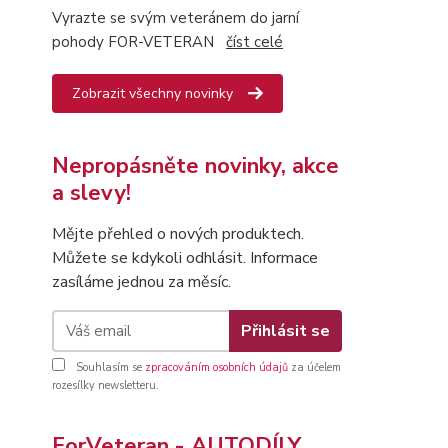
Vyrazte se svým veteránem do jarní
pohody FOR-VETERAN
číst celé
Zobrazit všechny novinky
Nepropásněte novinky, akce
a slevy!
Mějte přehled o nových produktech.
Můžete se kdykoli odhlásit. Informace
zasíláme jednou za měsíc.
Přihlásit se
Souhlasím se
zpracováním osobních údajů
za účelem
rozesílky newsletteru.
ForVeteran - AUTODÍLY