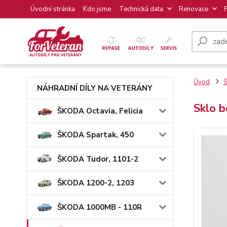
Úvodní stránka
Kdo jsme
Technická data
Renovace
Úvod
Š
NÁHRADNÍ DÍLY NA VETERÁNY
Sklo b
ŠKODA Octavia, Felicia
ŠKODA Spartak, 450
ŠKODA Tudor, 1101-2
ŠKODA 1200-2, 1203
ŠKODA 1000MB - 110R