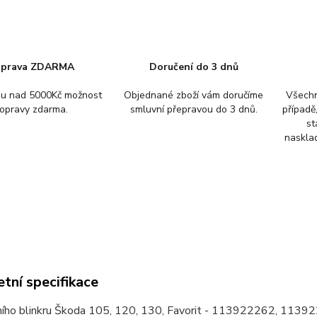
prava ZDARMA
Doručení do 3 dnů
pu nad 5000Kč možnost
Objednané zboží vám doručíme
Všechn
opravy zdarma.
smluvní přepravou do 3 dnů.
případě
st
nasklad
tní specifikace
ního blinkru Škoda 105, 120, 130, Favorit - 113922262, 1139