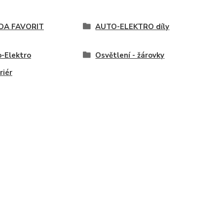
DA FAVORIT
AUTO-ELEKTRO díly
-Elektro
Osvětlení - žárovky
riér