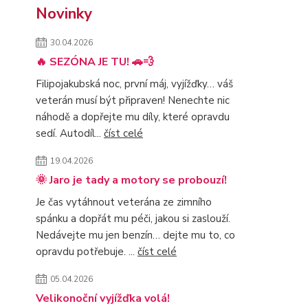
Novinky
30.04.2026
🔥 SEZÓNA JE TU! 🚗💨
Filipojakubská noc, první máj, vyjížďky… váš
veterán musí být připraven! Nenechte nic
náhodě a dopřejte mu díly, které opravdu
sedí. Autodíl...
číst celé
19.04.2026
🌞 Jaro je tady a motory se probouzí!
Je čas vytáhnout veterána ze zimního
spánku a dopřát mu péči, jakou si zaslouží.
Nedávejte mu jen benzín… dejte mu to, co
opravdu potřebuje. ...
číst celé
05.04.2026
Velikonoční vyjížďka volá!