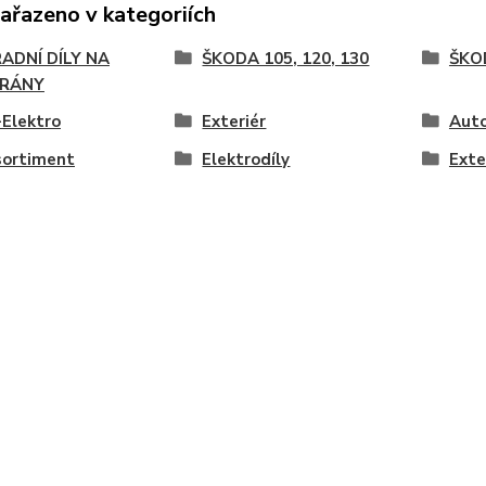
zařazeno v kategoriích
ADNÍ DÍLY NA
ŠKODA 105, 120, 130
ŠKO
RÁNY
Elektro
Exteriér
Auto
sortiment
Elektrodíly
Exte