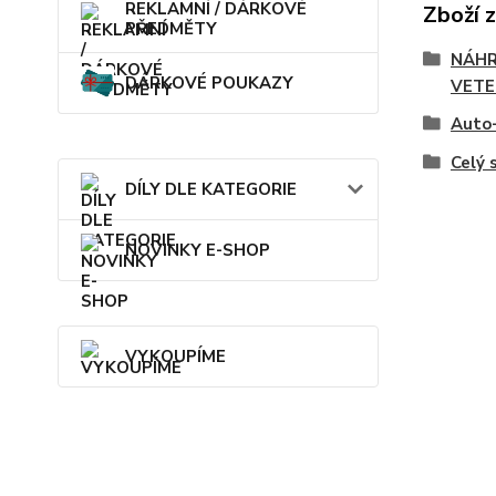
REKLAMNÍ / DÁRKOVÉ
Zboží 
PŘEDMĚTY
NÁHR
DÁRKOVÉ POUKAZY
VETE
Auto-
Celý 
DÍLY DLE KATEGORIE
NOVINKY E-SHOP
VYKOUPÍME