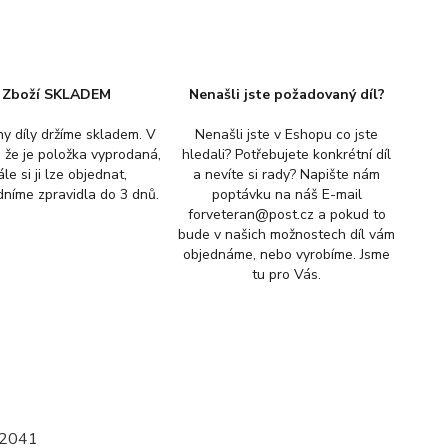
Zboží SKLADEM
Nenašli jste požadovaný díl?
y díly držíme skladem. V
Nenašli jste v Eshopu co jste
, že je položka vyprodaná,
hledali? Potřebujete konkrétní díl
ále si ji lze objednat,
a nevíte si rady? Napište nám
níme zpravidla do 3 dnů.
poptávku na náš E-mail
forveteran@post.cz a pokud to
bude v našich možnostech díl vám
objednáme, nebo vyrobíme. Jsme
tu pro Vás.
22041