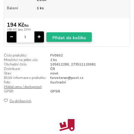
Balení
1 ks
194 Kč
/
ks
160 Kč
bez DPH
Přidat do košíku
Číslo produktu:
FV0602
Množství na jeden vůz:
2 ks
Obchodní číslo:
105612280, 273511120061
Distribuce:
ČR
Stav:
nové
Bližší informace o produktu:
forveteran@post.cz
Foto:
ilustrační
Hlídat cenu / dostupnost
GPSR:
GPSR
Do oblíbených