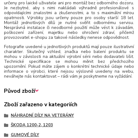
určeny pro laické uživatele ani pro montáž bez odborného dozoru.
Je nezbytné, aby s nimi nakládali výhradně profesionálové s
odpovídajícími znalostmi a zkušenostmi, a to s maximální mírou
opatrnosti. Výrobky jsou určeny pouze pro osoby starší 18 let.
Montáž jednotlivých dílů je nutné svěřit odbornému servisu.
Nesprávná instalace či neodborné použití může vést k závadám,
poškození zařízení, majetku nebo ohrožení zdraví, přičemž
provozovatel e-shopu za takové následky nenese odpovědnost.
Fotografie uvedené u jednotlivých produktů mají pouze ilustrativní
charakter. Skutečný vzhled, značka nebo balení produktu se
mohou v závislosti na aktuální výrobní sérii nebo dodavateli lišit.
Technické specifikace se mohou měnit bez předchozího
upozornění. Pokud máte zájem o konkrétní technické údaje nebo
informace o výrobci, které nejsou výslovně uvedeny na webu,
neváhejte nás kontaktovat – rádi vám je poskytneme na vyžádání.
Původ zboží
Zboží zařazeno v kategoriích
NÁHRADNÍ DÍLY NA VETERÁNY
ŠKODA 1200-2, 1203
GUMOVÉ DÍLY