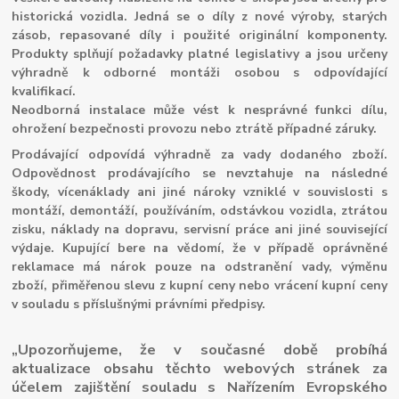
historická vozidla. Jedná se o díly z nové výroby, starých
zásob, repasované díly i použité originální komponenty.
Produkty splňují požadavky platné legislativy a jsou určeny
výhradně k odborné montáži osobou s odpovídající
kvalifikací.
Neodborná instalace může vést k nesprávné funkci dílu,
ohrožení bezpečnosti provozu nebo ztrátě případné záruky.
Prodávající odpovídá výhradně za vady dodaného zboží.
Odpovědnost prodávajícího se nevztahuje na následné
škody, vícenáklady ani jiné nároky vzniklé v souvislosti s
montáží, demontáží, používáním, odstávkou vozidla, ztrátou
zisku, náklady na dopravu, servisní práce ani jiné související
výdaje. Kupující bere na vědomí, že v případě oprávněné
reklamace má nárok pouze na odstranění vady, výměnu
zboží, přiměřenou slevu z kupní ceny nebo vrácení kupní ceny
v souladu s příslušnými právními předpisy.
„Upozorňujeme, že v současné době probíhá
aktualizace obsahu těchto webových stránek za
účelem zajištění souladu s Nařízením Evropského