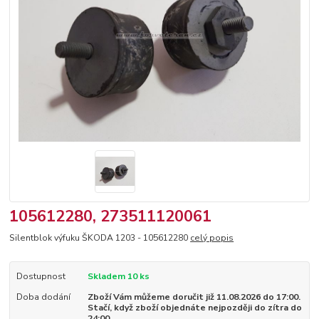
105612280, 273511120061
Silentblok výfuku ŠKODA 1203 - 105612280
celý popis
Dostupnost
Skladem 10 ks
Doba dodání
Zboží Vám můžeme doručit již 11.08.2026 do 17:00.
Stačí, když zboží objednáte nejpozději do zítra do
24:00