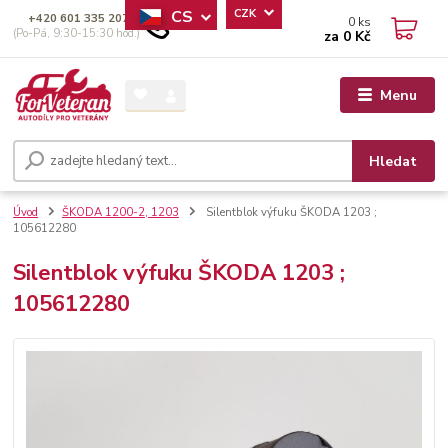
CS
CZK
+420 601 335 207
0
ks
(Po-Pá, 9:30-15:30 hod.)
za
0 Kč
Menu
Hledat
Úvod
ŠKODA 1200-2, 1203
Silentblok výfuku ŠKODA 1203 ;
105612280
Silentblok výfuku ŠKODA 1203 ;
105612280