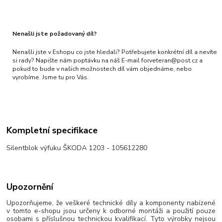
Nenašli jste požadovaný díl?
Nenašli jste v Eshopu co jste hledali? Potřebujete konkrétní díl a nevíte
si rady? Napište nám poptávku na náš E-mail forveteran@post.cz a
pokud to bude v našich možnostech díl vám objednáme, nebo
vyrobíme. Jsme tu pro Vás.
Kompletní specifikace
Silentblok výfuku ŠKODA 1203 - 105612280
Upozornění
Upozorňujeme, že veškeré technické díly a komponenty nabízené
v tomto e-shopu jsou určeny k odborné montáži a použití pouze
osobami s příslušnou technickou kvalifikací. Tyto výrobky nejsou