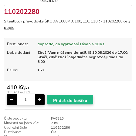
110202280
Silentblok převodovky ŠKODA 1000MB, 100, 110, 110R - 110202280
celý
popis
Dostupnost
doprodej do vyprodání zásob > 10 ks
Doba dodání
Zboží Vám můžeme doručit již 10.08.2026 do 17:00.
Stačí, když zboží objednáte nejpozději dnes do
8:00
Balení
1 ks
410 Kč
/
ks
339 Kč
bez DPH
Přidat do košíku
Číslo produktu:
FV0820
Množství na jeden vůz:
2 ks
Obchodní číslo:
110202280
Distribuce:
ČR