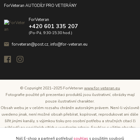
ForVeteran AUTODÍLY PRO VETERÁNY
ForVeteran
+420 601 335 207
(Po-Pá, 9:30-15:30 hod.)
forveteran@post.cz, info@for-veteran.eu
© Copyright 2021–2025 ForVeteran
www.for-veteran.eu
Fotografie použité při prezentaci produktů jsou ilustrativní, obrázky mají
pouze ilustrativní charakter.
Obsah webu je v celém rozsahu chráněn autorským právem. Není-li výslovně
uvedeno jinak, není možné obsah přebírat, kopírovat, reprodukovat ani dále
šířit jinými kanály, s výjimkou tisku pro osobní potřebu a stručných citací či
náhledů na sociálních sítích s uvedením zdroje. Souhlas s užitím obsahu
musí být vždy písemný a lze o něj požádat. Vlastníkem a provozovatelem
Náš E-shop a partneři potřebují
souhlas
s použitím souborů