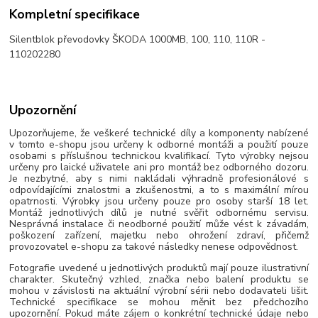
Kompletní specifikace
Silentblok převodovky ŠKODA 1000MB, 100, 110, 110R -
110202280
Upozornění
Upozorňujeme, že veškeré technické díly a komponenty nabízené
v tomto e-shopu jsou určeny k odborné montáži a použití pouze
osobami s příslušnou technickou kvalifikací. Tyto výrobky nejsou
určeny pro laické uživatele ani pro montáž bez odborného dozoru.
Je nezbytné, aby s nimi nakládali výhradně profesionálové s
odpovídajícími znalostmi a zkušenostmi, a to s maximální mírou
opatrnosti. Výrobky jsou určeny pouze pro osoby starší 18 let.
Montáž jednotlivých dílů je nutné svěřit odbornému servisu.
Nesprávná instalace či neodborné použití může vést k závadám,
poškození zařízení, majetku nebo ohrožení zdraví, přičemž
provozovatel e-shopu za takové následky nenese odpovědnost.
Fotografie uvedené u jednotlivých produktů mají pouze ilustrativní
charakter. Skutečný vzhled, značka nebo balení produktu se
mohou v závislosti na aktuální výrobní sérii nebo dodavateli lišit.
Technické specifikace se mohou měnit bez předchozího
upozornění. Pokud máte zájem o konkrétní technické údaje nebo