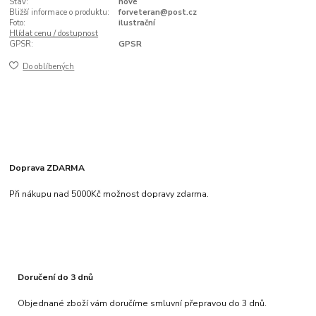
Stav:
nové
Bližší informace o produktu:
forveteran@post.cz
Foto:
ilustrační
Hlídat cenu / dostupnost
GPSR:
GPSR
Do oblíbených
Doprava ZDARMA
Při nákupu nad 5000Kč možnost dopravy zdarma.
Doručení do 3 dnů
Objednané zboží vám doručíme smluvní přepravou do 3 dnů.