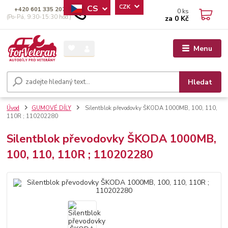
CS
CZK
+420 601 335 207
0
ks
(Po-Pá, 9:30-15:30 hod.)
za
0 Kč
Menu
Hledat
Úvod
GUMOVÉ DÍLY
Silentblok převodovky ŠKODA 1000MB, 100, 110,
110R ; 110202280
Silentblok převodovky ŠKODA 1000MB,
100, 110, 110R ; 110202280