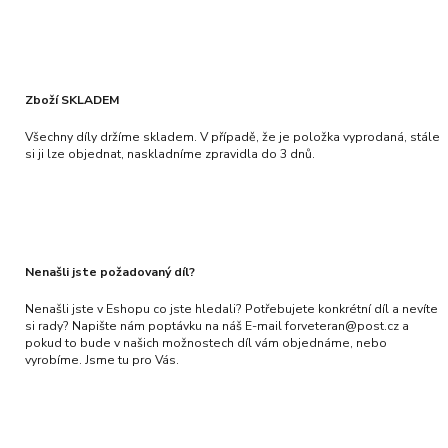
Zboží SKLADEM
Všechny díly držíme skladem. V případě, že je položka vyprodaná, stále
si ji lze objednat, naskladníme zpravidla do 3 dnů.
Nenašli jste požadovaný díl?
Nenašli jste v Eshopu co jste hledali? Potřebujete konkrétní díl a nevíte
si rady? Napište nám poptávku na náš E-mail forveteran@post.cz a
pokud to bude v našich možnostech díl vám objednáme, nebo
vyrobíme. Jsme tu pro Vás.