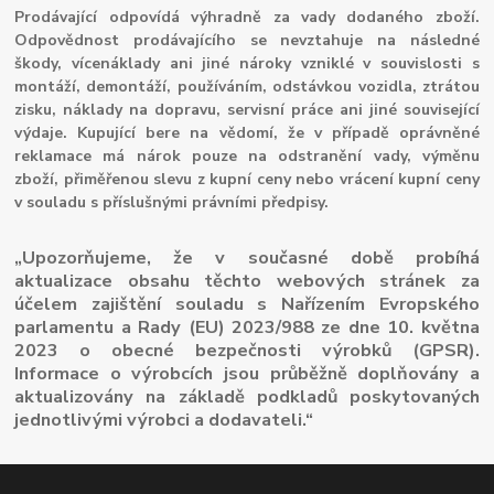
Prodávající odpovídá výhradně za vady dodaného zboží.
Odpovědnost prodávajícího se nevztahuje na následné
škody, vícenáklady ani jiné nároky vzniklé v souvislosti s
montáží, demontáží, používáním, odstávkou vozidla, ztrátou
zisku, náklady na dopravu, servisní práce ani jiné související
výdaje. Kupující bere na vědomí, že v případě oprávněné
reklamace má nárok pouze na odstranění vady, výměnu
zboží, přiměřenou slevu z kupní ceny nebo vrácení kupní ceny
v souladu s příslušnými právními předpisy.
„Upozorňujeme, že v současné době probíhá
aktualizace obsahu těchto webových stránek za
účelem zajištění souladu s Nařízením Evropského
parlamentu a Rady (EU) 2023/988 ze dne 10. května
2023 o obecné bezpečnosti výrobků (GPSR).
Informace o výrobcích jsou průběžně doplňovány a
aktualizovány na základě podkladů poskytovaných
jednotlivými výrobci a dodavateli.“