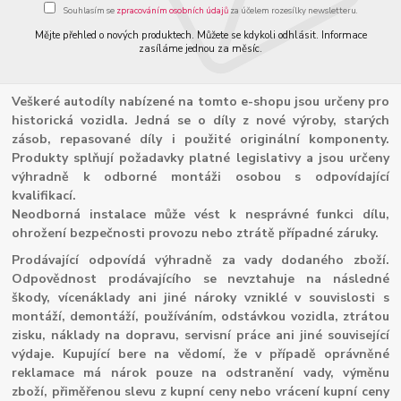
Souhlasím se
zpracováním osobních údajů
za účelem rozesílky newsletteru.
Mějte přehled o nových produktech. Můžete se kdykoli odhlásit. Informace
zasíláme jednou za měsíc.
Veškeré autodíly nabízené na tomto e-shopu jsou určeny pro
historická vozidla. Jedná se o díly z nové výroby, starých
zásob, repasované díly i použité originální komponenty.
Produkty splňují požadavky platné legislativy a jsou určeny
výhradně k odborné montáži osobou s odpovídající
kvalifikací.
Neodborná instalace může vést k nesprávné funkci dílu,
ohrožení bezpečnosti provozu nebo ztrátě případné záruky.
Prodávající odpovídá výhradně za vady dodaného zboží.
Odpovědnost prodávajícího se nevztahuje na následné
škody, vícenáklady ani jiné nároky vzniklé v souvislosti s
montáží, demontáží, používáním, odstávkou vozidla, ztrátou
zisku, náklady na dopravu, servisní práce ani jiné související
výdaje. Kupující bere na vědomí, že v případě oprávněné
reklamace má nárok pouze na odstranění vady, výměnu
zboží, přiměřenou slevu z kupní ceny nebo vrácení kupní ceny