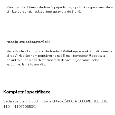
Všechny díly držíme skladem. V případě, že je položka vyprodaná, stále
si ji lze objednat, naskladníme zpravidla do 3 dnů.
Nenašli jste požadovaný díl?
Nenašli jste v Eshopu co jste hledali? Potřebujete konkrétní díl a nevíte
si rady? Napište nám poptávku na náš E-mail forveteran@post.cz a
pokud to bude v našich možnostech díl vám objednáme, nebo
vyrobíme. Jsme tu pro Vás.
Kompletní specifikace
Sada sus plechů pod motor a chladič ŠKODA 1000MB, 100, 110,
110r - 110710650/1