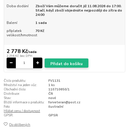
Doba dodání
Zboží Vám můžeme doručit již 11.08.2026 do 17:00.
Stačí, když zboží objednáte nejpozději do zítra do
24:00
Balení
1 sada
příplatek
70 Kč
velikost/hmotnost
2 778 Kč
/
sada
2 296 Kč
bez DPH
Přidat do košíku
Číslo produktu:
FV1131
Množství na jeden vůz:
1 ks
Obchodní číslo:
110710650/1
Distribuce:
ČR
Stav:
nové
Bližší informace o produktu:
forveteran@post.cz
Foto:
ilustrační
Hlídat cenu / dostupnost
GPSR:
GPSR
Do oblíbených