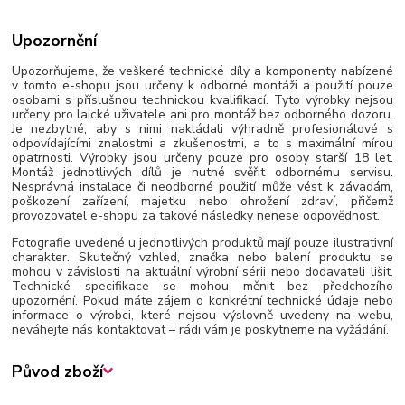
Upozornění
Upozorňujeme, že veškeré technické díly a komponenty nabízené
v tomto e-shopu jsou určeny k odborné montáži a použití pouze
osobami s příslušnou technickou kvalifikací. Tyto výrobky nejsou
určeny pro laické uživatele ani pro montáž bez odborného dozoru.
Je nezbytné, aby s nimi nakládali výhradně profesionálové s
odpovídajícími znalostmi a zkušenostmi, a to s maximální mírou
opatrnosti. Výrobky jsou určeny pouze pro osoby starší 18 let.
Montáž jednotlivých dílů je nutné svěřit odbornému servisu.
Nesprávná instalace či neodborné použití může vést k závadám,
poškození zařízení, majetku nebo ohrožení zdraví, přičemž
provozovatel e-shopu za takové následky nenese odpovědnost.
Fotografie uvedené u jednotlivých produktů mají pouze ilustrativní
charakter. Skutečný vzhled, značka nebo balení produktu se
mohou v závislosti na aktuální výrobní sérii nebo dodavateli lišit.
Technické specifikace se mohou měnit bez předchozího
upozornění. Pokud máte zájem o konkrétní technické údaje nebo
informace o výrobci, které nejsou výslovně uvedeny na webu,
neváhejte nás kontaktovat – rádi vám je poskytneme na vyžádání.
Původ zboží