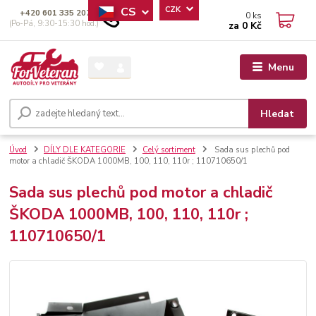
CS
CZK
+420 601 335 207
0
ks
(Po-Pá, 9:30-15:30 hod.)
za
0 Kč
Menu
Hledat
Úvod
DÍLY DLE KATEGORIE
Celý sortiment
Sada sus plechů pod
motor a chladič ŠKODA 1000MB, 100, 110, 110r ; 110710650/1
Sada sus plechů pod motor a chladič
ŠKODA 1000MB, 100, 110, 110r ;
110710650/1