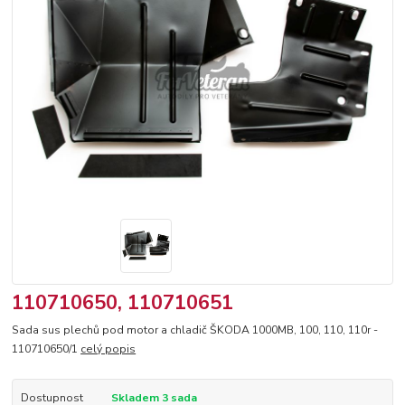
110710650, 110710651
Sada sus plechů pod motor a chladič ŠKODA 1000MB, 100, 110, 110r -
110710650/1
celý popis
Dostupnost
Skladem 3 sada