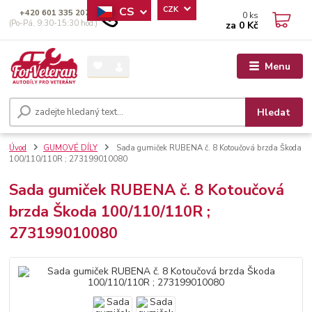
CS
CZK
+420 601 335 207
0
ks
(Po-Pá, 9:30-15:30 hod.)
za
0 Kč
Menu
Hledat
Úvod
GUMOVÉ DÍLY
Sada gumiček RUBENA č. 8 Kotoučová brzda Škoda
100/110/110R ; 273199010080
Sada gumiček RUBENA č. 8 Kotoučová
brzda Škoda 100/110/110R ;
273199010080