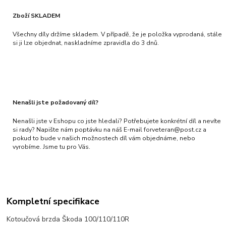
Zboží SKLADEM
Všechny díly držíme skladem. V případě, že je položka vyprodaná, stále
si ji lze objednat, naskladníme zpravidla do 3 dnů.
Nenašli jste požadovaný díl?
Nenašli jste v Eshopu co jste hledali? Potřebujete konkrétní díl a nevíte
si rady? Napište nám poptávku na náš E-mail forveteran@post.cz a
pokud to bude v našich možnostech díl vám objednáme, nebo
vyrobíme. Jsme tu pro Vás.
Kompletní specifikace
Kotoučová brzda Škoda 100/110/110R