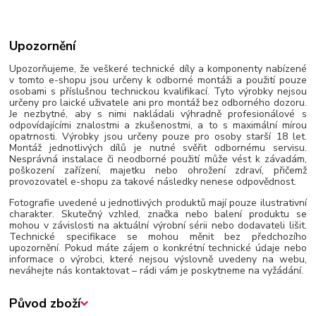
Upozornění
Upozorňujeme, že veškeré technické díly a komponenty nabízené
v tomto e-shopu jsou určeny k odborné montáži a použití pouze
osobami s příslušnou technickou kvalifikací. Tyto výrobky nejsou
určeny pro laické uživatele ani pro montáž bez odborného dozoru.
Je nezbytné, aby s nimi nakládali výhradně profesionálové s
odpovídajícími znalostmi a zkušenostmi, a to s maximální mírou
opatrnosti. Výrobky jsou určeny pouze pro osoby starší 18 let.
Montáž jednotlivých dílů je nutné svěřit odbornému servisu.
Nesprávná instalace či neodborné použití může vést k závadám,
poškození zařízení, majetku nebo ohrožení zdraví, přičemž
provozovatel e-shopu za takové následky nenese odpovědnost.
Fotografie uvedené u jednotlivých produktů mají pouze ilustrativní
charakter. Skutečný vzhled, značka nebo balení produktu se
mohou v závislosti na aktuální výrobní sérii nebo dodavateli lišit.
Technické specifikace se mohou měnit bez předchozího
upozornění. Pokud máte zájem o konkrétní technické údaje nebo
informace o výrobci, které nejsou výslovně uvedeny na webu,
neváhejte nás kontaktovat – rádi vám je poskytneme na vyžádání.
Původ zboží