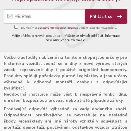
Přihlásit se
Souhlasím se
zpracováním osobních údajů
za účelem rozesílky newsletteru.
Mějte přehled o nových produktech. Můžete se kdykoli odhlásit. Informace
zasíláme jednou za měsíc.
Veškeré autodíly nabízené na tomto e-shopu jsou určeny pro
historická vozidla. Jedná se o díly z nové výroby, starých
zásob, repasované díly i použité originální komponenty.
Produkty splňují požadavky platné legislativy a jsou určeny
výhradně k odborné montáži osobou s odpovídající
kvalifikací.
Neodborná instalace může vést k nesprávné funkci dílu,
ohrožení bezpečnosti provozu nebo ztrátě případné záruky.
Prodávající odpovídá výhradně za vady dodaného zboží.
Odpovědnost prodávajícího se nevztahuje na následné
škody, vícenáklady ani jiné nároky vzniklé v souvislosti s
montáží, demontáží, používáním, odstávkou vozidla, ztrátou