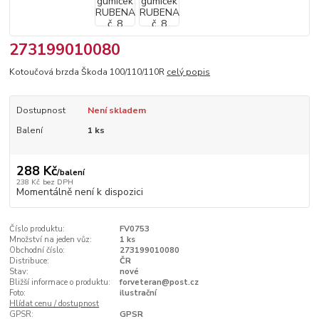
273199010080
Kotoučová brzda Škoda 100/110/110R
celý popis
Dostupnost
Není skladem
Balení
1 ks
288 Kč
/
balení
238 Kč
bez DPH
Momentálně není k dispozici
Číslo produktu:
FV0753
Množství na jeden vůz:
1 ks
Obchodní číslo:
273199010080
Distribuce:
ČR
Stav:
nové
Bližší informace o produktu:
forveteran@post.cz
Foto:
ilustrační
Hlídat cenu / dostupnost
GPSR:
GPSR