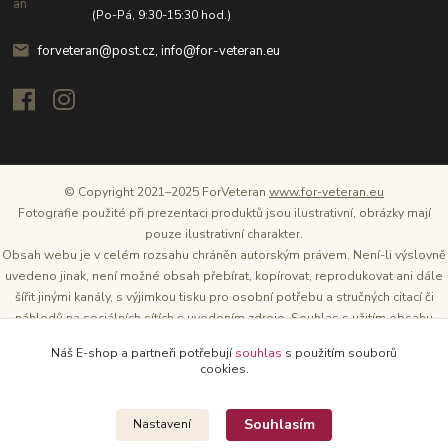
(Po-Pá, 9:30-15:30 hod.)
forveteran@post.cz, info@for-veteran.eu
© Copyright 2021–2025 ForVeteran
www.for-veteran.eu
Fotografie použité při prezentaci produktů jsou ilustrativní, obrázky mají
pouze ilustrativní charakter.
Obsah webu je v celém rozsahu chráněn autorským právem. Není-li výslovně
uvedeno jinak, není možné obsah přebírat, kopírovat, reprodukovat ani dále
šířit jinými kanály, s výjimkou tisku pro osobní potřebu a stručných citací či
náhledů na sociálních sítích s uvedením zdroje. Souhlas s užitím obsahu
musí být vždy písemný a lze o něj požádat. Vlastníkem a provozovatelem
Náš E-shop a partneři potřebují
souhlas
s použitím souborů
těchto webových stránek je Tomáš Oršel.
cookies.
Zdroj: Archiv společnosti ŠKODA AUTO
Souhlasím
Nastavení