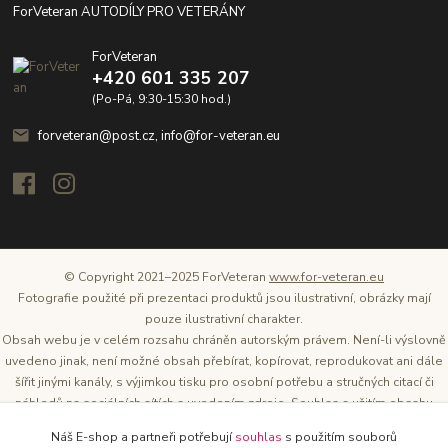
ForVeteran AUTODÍLY PRO VETERÁNY
ForVeteran
+420 601 335 207
(Po-Pá, 9:30-15:30 hod.)
forveteran@post.cz, info@for-veteran.eu
© Copyright 2021–2025 ForVeteran
www.for-veteran.eu
Fotografie použité při prezentaci produktů jsou ilustrativní, obrázky mají
pouze ilustrativní charakter.
Obsah webu je v celém rozsahu chráněn autorským právem. Není-li výslovně
uvedeno jinak, není možné obsah přebírat, kopírovat, reprodukovat ani dále
šířit jinými kanály, s výjimkou tisku pro osobní potřebu a stručných citací či
náhledů na sociálních sítích s uvedením zdroje. Souhlas s užitím obsahu
musí být vždy písemný a lze o něj požádat. Vlastníkem a provozovatelem
Náš E-shop a partneři potřebují
souhlas
s použitím souborů
těchto webových stránek je Tomáš Oršel.