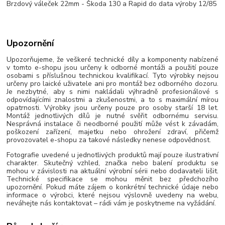
Brzdový váleček 22mm - Škoda 130 a Rapid do data výroby 12/85
Upozornění
Upozorňujeme, že veškeré technické díly a komponenty nabízené
v tomto e-shopu jsou určeny k odborné montáži a použití pouze
osobami s příslušnou technickou kvalifikací. Tyto výrobky nejsou
určeny pro laické uživatele ani pro montáž bez odborného dozoru.
Je nezbytné, aby s nimi nakládali výhradně profesionálové s
odpovídajícími znalostmi a zkušenostmi, a to s maximální mírou
opatrnosti. Výrobky jsou určeny pouze pro osoby starší 18 let.
Montáž jednotlivých dílů je nutné svěřit odbornému servisu.
Nesprávná instalace či neodborné použití může vést k závadám,
poškození zařízení, majetku nebo ohrožení zdraví, přičemž
provozovatel e-shopu za takové následky nenese odpovědnost.
Fotografie uvedené u jednotlivých produktů mají pouze ilustrativní
charakter. Skutečný vzhled, značka nebo balení produktu se
mohou v závislosti na aktuální výrobní sérii nebo dodavateli lišit.
Technické specifikace se mohou měnit bez předchozího
upozornění. Pokud máte zájem o konkrétní technické údaje nebo
informace o výrobci, které nejsou výslovně uvedeny na webu,
neváhejte nás kontaktovat – rádi vám je poskytneme na vyžádání.