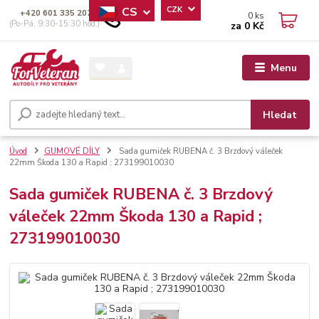
CS
CZK
+420 601 335 207
0
ks
(Po-Pá, 9:30-15:30 hod.)
za
0 Kč
Menu
Hledat
Úvod
GUMOVÉ DÍLY
Sada gumiček RUBENA č. 3 Brzdový váleček
22mm Škoda 130 a Rapid ; 273199010030
Sada gumiček RUBENA č. 3 Brzdový
váleček 22mm Škoda 130 a Rapid ;
273199010030