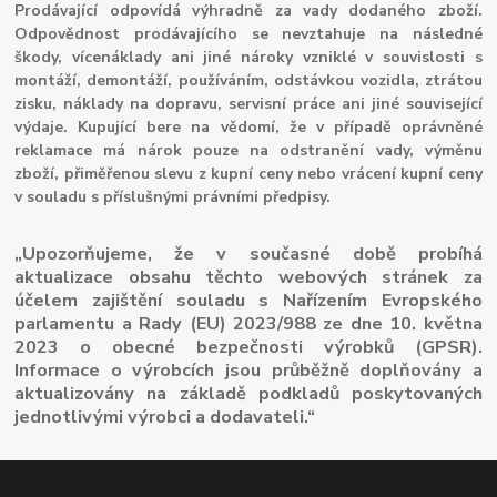
Prodávající odpovídá výhradně za vady dodaného zboží.
Odpovědnost prodávajícího se nevztahuje na následné
škody, vícenáklady ani jiné nároky vzniklé v souvislosti s
montáží, demontáží, používáním, odstávkou vozidla, ztrátou
zisku, náklady na dopravu, servisní práce ani jiné související
výdaje. Kupující bere na vědomí, že v případě oprávněné
reklamace má nárok pouze na odstranění vady, výměnu
zboží, přiměřenou slevu z kupní ceny nebo vrácení kupní ceny
v souladu s příslušnými právními předpisy.
„Upozorňujeme, že v současné době probíhá
aktualizace obsahu těchto webových stránek za
účelem zajištění souladu s Nařízením Evropského
parlamentu a Rady (EU) 2023/988 ze dne 10. května
2023 o obecné bezpečnosti výrobků (GPSR).
Informace o výrobcích jsou průběžně doplňovány a
aktualizovány na základě podkladů poskytovaných
jednotlivými výrobci a dodavateli.“