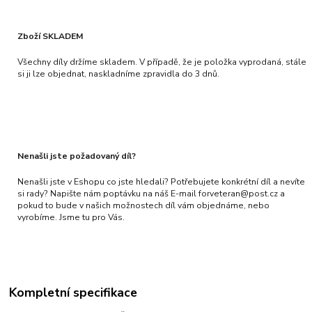
Zboží SKLADEM
Všechny díly držíme skladem. V případě, že je položka vyprodaná, stále
si ji lze objednat, naskladníme zpravidla do 3 dnů.
Nenašli jste požadovaný díl?
Nenašli jste v Eshopu co jste hledali? Potřebujete konkrétní díl a nevíte
si rady? Napište nám poptávku na náš E-mail forveteran@post.cz a
pokud to bude v našich možnostech díl vám objednáme, nebo
vyrobíme. Jsme tu pro Vás.
Kompletní specifikace