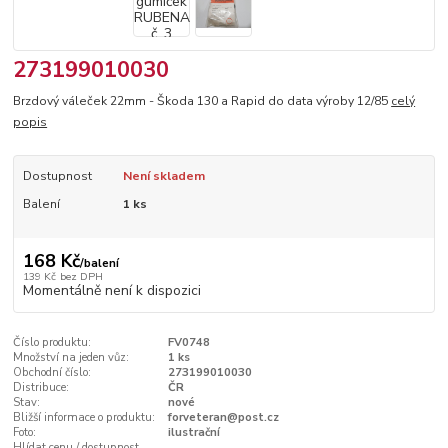
273199010030
Brzdový váleček 22mm - Škoda 130 a Rapid do data výroby 12/85
celý
popis
Dostupnost
Není skladem
Balení
1 ks
168 Kč
/
balení
139 Kč
bez DPH
Momentálně není k dispozici
Číslo produktu:
FV0748
Množství na jeden vůz:
1 ks
Obchodní číslo:
273199010030
Distribuce:
ČR
Stav:
nové
Bližší informace o produktu:
forveteran@post.cz
Foto:
ilustrační
Hlídat cenu / dostupnost