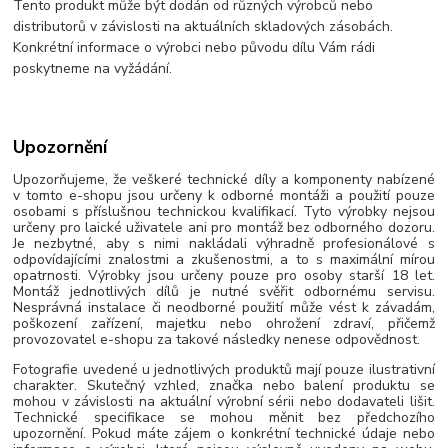
Tento produkt může být dodán od různých výrobců nebo
distributorů v závislosti na aktuálních skladových zásobách.
Konkrétní informace o výrobci nebo původu dílu Vám rádi
poskytneme na vyžádání.
Upozornění
Upozorňujeme, že veškeré technické díly a komponenty nabízené
v tomto e-shopu jsou určeny k odborné montáži a použití pouze
osobami s příslušnou technickou kvalifikací. Tyto výrobky nejsou
určeny pro laické uživatele ani pro montáž bez odborného dozoru.
Je nezbytné, aby s nimi nakládali výhradně profesionálové s
odpovídajícími znalostmi a zkušenostmi, a to s maximální mírou
opatrnosti. Výrobky jsou určeny pouze pro osoby starší 18 let.
Montáž jednotlivých dílů je nutné svěřit odbornému servisu.
Nesprávná instalace či neodborné použití může vést k závadám,
poškození zařízení, majetku nebo ohrožení zdraví, přičemž
provozovatel e-shopu za takové následky nenese odpovědnost.
Fotografie uvedené u jednotlivých produktů mají pouze ilustrativní
charakter. Skutečný vzhled, značka nebo balení produktu se
mohou v závislosti na aktuální výrobní sérii nebo dodavateli lišit.
Technické specifikace se mohou měnit bez předchozího
upozornění. Pokud máte zájem o konkrétní technické údaje nebo