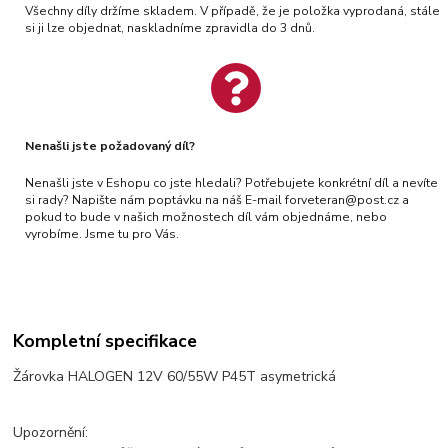
Všechny díly držíme skladem. V případě, že je položka vyprodaná, stále
si ji lze objednat, naskladníme zpravidla do 3 dnů.
Nenašli jste požadovaný díl?
Nenašli jste v Eshopu co jste hledali? Potřebujete konkrétní díl a nevíte
si rady? Napište nám poptávku na náš E-mail forveteran@post.cz a
pokud to bude v našich možnostech díl vám objednáme, nebo
vyrobíme. Jsme tu pro Vás.
Kompletní specifikace
Žárovka HALOGEN 12V 60/55W P45T asymetrická
Upozornění: