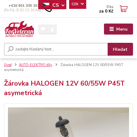
CS
CZK
+420 601 335 207
0
ks
(Po-Pá, 9:30-15:30 hod.)
za
0 Kč
Menu
Hledat
Úvod
AUTO-ELEKTRO díly
Žárovka HALOGEN 12V 60/55W P45T
asymetrická
Žárovka HALOGEN 12V 60/55W P45T
asymetrická