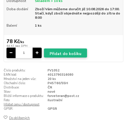
Dostupnost
Skladem > 10 ks
Doba dodání
Zboží Vám můžeme doručit již 10.08.2026 do 17:00.
Stačí, když zboží objednáte nejpozději do zítra do
8:00
Balení
1 ks
78 Kč
/
ks
64 Kč
bez DPH
Přidat do košíku
Číslo produktu:
FV1052
EAN kód:
4013790316080
Množství na jeden vůz:
20 ks
Obchodní číslo:
P45T60/55H
Distribuce:
ČR
Stav:
nové
Bližší informace o produktu:
forveteran@post.cz
Foto:
ilustrační
Hlídat cenu / dostupnost
GPSR:
GPSR
Do oblíbených