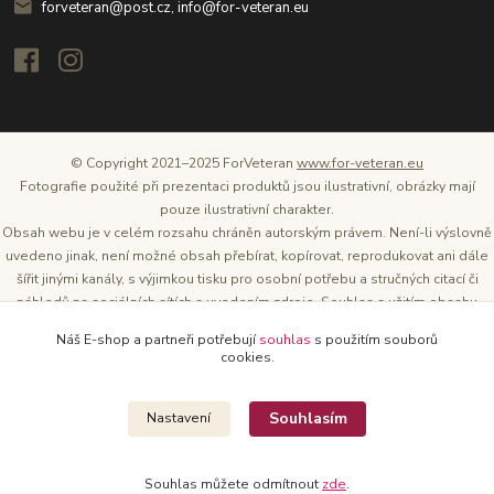
forveteran@post.cz, info@for-veteran.eu
© Copyright 2021–2025 ForVeteran
www.for-veteran.eu
Fotografie použité při prezentaci produktů jsou ilustrativní, obrázky mají
pouze ilustrativní charakter.
Obsah webu je v celém rozsahu chráněn autorským právem. Není-li výslovně
uvedeno jinak, není možné obsah přebírat, kopírovat, reprodukovat ani dále
šířit jinými kanály, s výjimkou tisku pro osobní potřebu a stručných citací či
náhledů na sociálních sítích s uvedením zdroje. Souhlas s užitím obsahu
musí být vždy písemný a lze o něj požádat. Vlastníkem a provozovatelem
Náš E-shop a partneři potřebují
souhlas
s použitím souborů
těchto webových stránek je Tomáš Oršel.
cookies.
Zdroj: Archiv společnosti ŠKODA AUTO
Souhlasím
Nastavení
Souhlas můžete odmítnout
zde
.