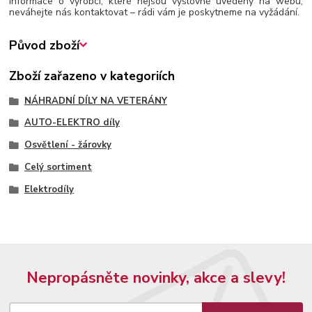
informace o výrobci, které nejsou výslovně uvedeny na webu,
neváhejte nás kontaktovat – rádi vám je poskytneme na vyžádání.
Původ zboží
Zboží zařazeno v kategoriích
NÁHRADNÍ DÍLY NA VETERÁNY
AUTO-ELEKTRO díly
Osvětlení - žárovky
Celý sortiment
Elektrodíly
Nepropásněte novinky, akce a slevy!