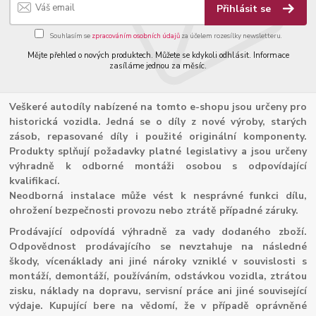
Přihlásit se
Souhlasím se
zpracováním osobních údajů
za účelem rozesílky newsletteru.
Mějte přehled o nových produktech. Můžete se kdykoli odhlásit. Informace
zasíláme jednou za měsíc.
Veškeré autodíly nabízené na tomto e-shopu jsou určeny pro
historická vozidla. Jedná se o díly z nové výroby, starých
zásob, repasované díly i použité originální komponenty.
Produkty splňují požadavky platné legislativy a jsou určeny
výhradně k odborné montáži osobou s odpovídající
kvalifikací.
Neodborná instalace může vést k nesprávné funkci dílu,
ohrožení bezpečnosti provozu nebo ztrátě případné záruky.
Prodávající odpovídá výhradně za vady dodaného zboží.
Odpovědnost prodávajícího se nevztahuje na následné
škody, vícenáklady ani jiné nároky vzniklé v souvislosti s
montáží, demontáží, používáním, odstávkou vozidla, ztrátou
zisku, náklady na dopravu, servisní práce ani jiné související
výdaje. Kupující bere na vědomí, že v případě oprávněné