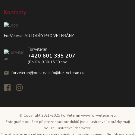
Kontakty
ForVeteran AUTODÍLY PRO VETERÁNY
ForVeteran
+420 601 335 207
(Po-Pá, 9:30-15:30 hod.)
forveteran@post.cz, info@for-veteran.eu
© Copyright 2021–2025 ForVeteran
www.for-veteran.eu
Fotografie použité při prezentaci produktů jsou ilustrativní, obrázky mají
pouze ilustrativní charakter.
Obsah webu je v celém rozsahu chráněn autorským právem. Není-li výslovně