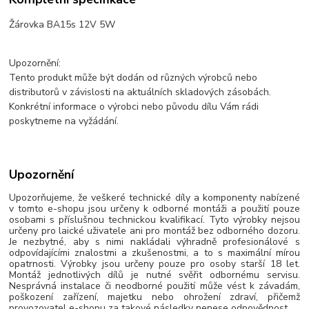
Žárovka BA15s 12V 5W
Upozornění:
Tento produkt může být dodán od různých výrobců nebo
distributorů v závislosti na aktuálních skladových zásobách.
Konkrétní informace o výrobci nebo původu dílu Vám rádi
poskytneme na vyžádání.
Upozornění
Upozorňujeme, že veškeré technické díly a komponenty nabízené
v tomto e-shopu jsou určeny k odborné montáži a použití pouze
osobami s příslušnou technickou kvalifikací. Tyto výrobky nejsou
určeny pro laické uživatele ani pro montáž bez odborného dozoru.
Je nezbytné, aby s nimi nakládali výhradně profesionálové s
odpovídajícími znalostmi a zkušenostmi, a to s maximální mírou
opatrnosti. Výrobky jsou určeny pouze pro osoby starší 18 let.
Montáž jednotlivých dílů je nutné svěřit odbornému servisu.
Nesprávná instalace či neodborné použití může vést k závadám,
poškození zařízení, majetku nebo ohrožení zdraví, přičemž
provozovatel e-shopu za takové následky nenese odpovědnost.