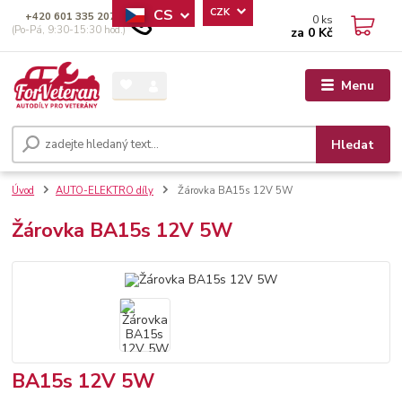
CS
CZK
+420 601 335 207
0
ks
(Po-Pá, 9:30-15:30 hod.)
za
0 Kč
Menu
Hledat
Úvod
AUTO-ELEKTRO díly
Žárovka BA15s 12V 5W
Žárovka BA15s 12V 5W
BA15s 12V 5W