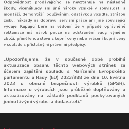
Odpovědnost prodávajícího se nevztahuje na následné
škody, vícenáklady ani jiné nároky vzniklé v souvislosti s
montáží, demontáží, používáním, odstávkou vozidla, ztrátou
zisku, náklady na dopravu, servisní práce ani jiné související
výdaje. Kupující bere na vědomí, že v případě oprávněné
reklamace má nárok pouze na odstranění vady, výměnu
zboží, přiměřenou slevu z kupní ceny nebo vrácení kupní ceny
v souladu s příslušnými právními předpisy.
„Upozorňujeme, že v současné době probíhá
aktualizace obsahu těchto webových stránek za
účelem zajištění souladu s Nařízením Evropského
parlamentu a Rady (EU) 2023/988 ze dne 10. května
2023 o obecné bezpečnosti výrobků (GPSR).
Informace o výrobcích jsou průběžně doplňovány a
aktualizovány na základě podkladů poskytovaných
jednotlivými výrobci a dodavateli.“