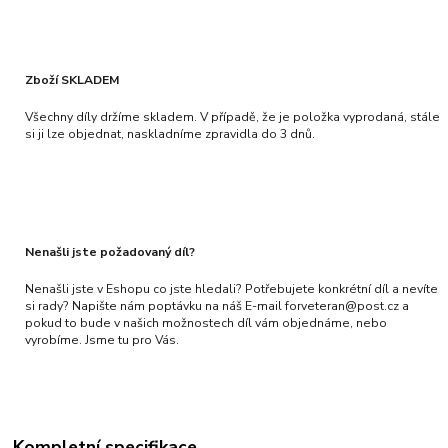
Zboží SKLADEM
Všechny díly držíme skladem. V případě, že je položka vyprodaná, stále
si ji lze objednat, naskladníme zpravidla do 3 dnů.
Nenašli jste požadovaný díl?
Nenašli jste v Eshopu co jste hledali? Potřebujete konkrétní díl a nevíte
si rady? Napište nám poptávku na náš E-mail forveteran@post.cz a
pokud to bude v našich možnostech díl vám objednáme, nebo
vyrobíme. Jsme tu pro Vás.
Kompletní specifikace