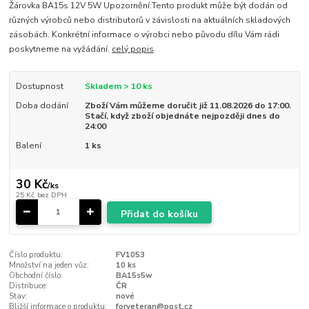
Žárovka BA15s 12V 5W Upozornění:Tento produkt může být dodán od
různých výrobců nebo distributorů v závislosti na aktuálních skladových
zásobách. Konkrétní informace o výrobci nebo původu dílu Vám rádi
poskytneme na vyžádání.
celý popis
Dostupnost
Skladem > 10 ks
Doba dodání
Zboží Vám můžeme doručit již 11.08.2026 do 17:00.
Stačí, když zboží objednáte nejpozději dnes do
24:00
Balení
1 ks
30 Kč
/
ks
25 Kč
bez DPH
Přidat do košíku
Číslo produktu:
FV1053
Množství na jeden vůz:
10 ks
Obchodní číslo:
BA15s5w
Distribuce:
ČR
Stav:
nové
Bližší informace o produktu:
forveteran@post.cz