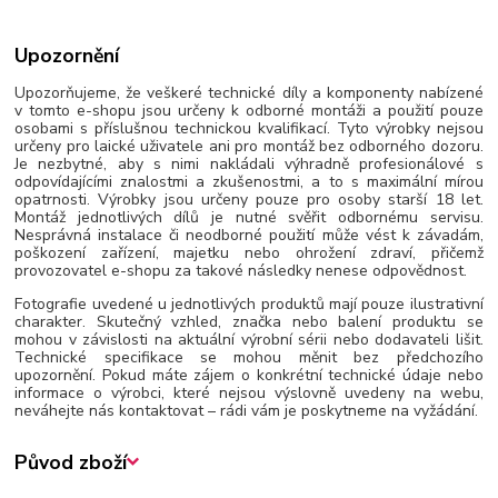
Upozornění
Upozorňujeme, že veškeré technické díly a komponenty nabízené
v tomto e-shopu jsou určeny k odborné montáži a použití pouze
osobami s příslušnou technickou kvalifikací. Tyto výrobky nejsou
určeny pro laické uživatele ani pro montáž bez odborného dozoru.
Je nezbytné, aby s nimi nakládali výhradně profesionálové s
odpovídajícími znalostmi a zkušenostmi, a to s maximální mírou
opatrnosti. Výrobky jsou určeny pouze pro osoby starší 18 let.
Montáž jednotlivých dílů je nutné svěřit odbornému servisu.
Nesprávná instalace či neodborné použití může vést k závadám,
poškození zařízení, majetku nebo ohrožení zdraví, přičemž
provozovatel e-shopu za takové následky nenese odpovědnost.
Fotografie uvedené u jednotlivých produktů mají pouze ilustrativní
charakter. Skutečný vzhled, značka nebo balení produktu se
mohou v závislosti na aktuální výrobní sérii nebo dodavateli lišit.
Technické specifikace se mohou měnit bez předchozího
upozornění. Pokud máte zájem o konkrétní technické údaje nebo
informace o výrobci, které nejsou výslovně uvedeny na webu,
neváhejte nás kontaktovat – rádi vám je poskytneme na vyžádání.
Původ zboží