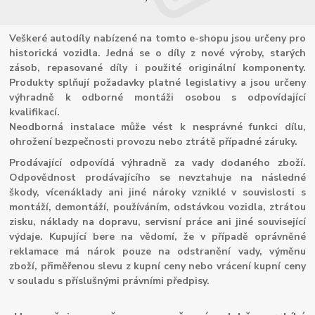
Veškeré autodíly nabízené na tomto e-shopu jsou určeny pro
historická vozidla. Jedná se o díly z nové výroby, starých
zásob, repasované díly i použité originální komponenty.
Produkty splňují požadavky platné legislativy a jsou určeny
výhradně k odborné montáži osobou s odpovídající
kvalifikací.
Neodborná instalace může vést k nesprávné funkci dílu,
ohrožení bezpečnosti provozu nebo ztrátě případné záruky.
Prodávající odpovídá výhradně za vady dodaného zboží.
Odpovědnost prodávajícího se nevztahuje na následné
škody, vícenáklady ani jiné nároky vzniklé v souvislosti s
montáží, demontáží, používáním, odstávkou vozidla, ztrátou
zisku, náklady na dopravu, servisní práce ani jiné související
výdaje. Kupující bere na vědomí, že v případě oprávněné
reklamace má nárok pouze na odstranění vady, výměnu
zboží, přiměřenou slevu z kupní ceny nebo vrácení kupní ceny
v souladu s příslušnými právními předpisy.