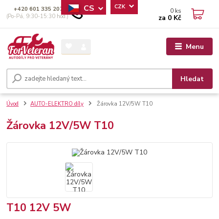
CS
CZK
+420 601 335 207
0
ks
(Po-Pá, 9:30-15:30 hod.)
za
0 Kč
Menu
Hledat
Úvod
AUTO-ELEKTRO díly
Žárovka 12V/5W T10
Žárovka 12V/5W T10
T10 12V 5W