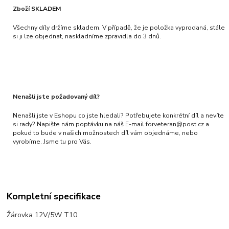
Zboží SKLADEM
Všechny díly držíme skladem. V případě, že je položka vyprodaná, stále
si ji lze objednat, naskladníme zpravidla do 3 dnů.
Nenašli jste požadovaný díl?
Nenašli jste v Eshopu co jste hledali? Potřebujete konkrétní díl a nevíte
si rady? Napište nám poptávku na náš E-mail forveteran@post.cz a
pokud to bude v našich možnostech díl vám objednáme, nebo
vyrobíme. Jsme tu pro Vás.
Kompletní specifikace
Žárovka 12V/5W T10