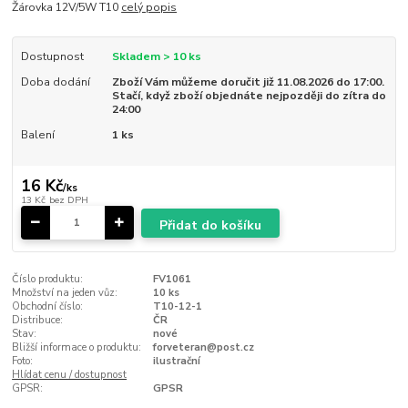
Žárovka 12V/5W T10
celý popis
Dostupnost
Skladem > 10 ks
Doba dodání
Zboží Vám můžeme doručit již 11.08.2026 do 17:00.
Stačí, když zboží objednáte nejpozději do zítra do
24:00
Balení
1 ks
16 Kč
/
ks
13 Kč
bez DPH
Přidat do košíku
Číslo produktu:
FV1061
Množství na jeden vůz:
10 ks
Obchodní číslo:
T10-12-1
Distribuce:
ČR
Stav:
nové
Bližší informace o produktu:
forveteran@post.cz
Foto:
ilustrační
Hlídat cenu / dostupnost
GPSR:
GPSR