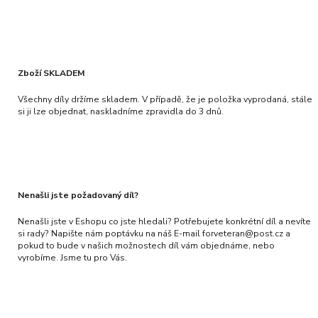
Zboží SKLADEM
Všechny díly držíme skladem. V případě, že je položka vyprodaná, stále
si ji lze objednat, naskladníme zpravidla do 3 dnů.
Nenašli jste požadovaný díl?
Nenašli jste v Eshopu co jste hledali? Potřebujete konkrétní díl a nevíte
si rady? Napište nám poptávku na náš E-mail forveteran@post.cz a
pokud to bude v našich možnostech díl vám objednáme, nebo
vyrobíme. Jsme tu pro Vás.