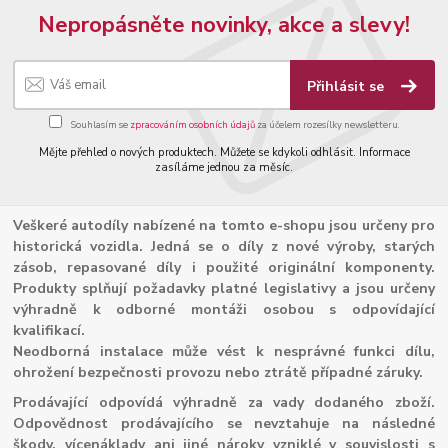
Nepropásněte novinky, akce a slevy!
Přihlásit se
Souhlasím se
zpracováním osobních údajů
za účelem rozesílky newsletteru.
Mějte přehled o nových produktech. Můžete se kdykoli odhlásit. Informace
zasíláme jednou za měsíc.
Veškeré autodíly nabízené na tomto e-shopu jsou určeny pro
historická vozidla. Jedná se o díly z nové výroby, starých
zásob, repasované díly i použité originální komponenty.
Produkty splňují požadavky platné legislativy a jsou určeny
výhradně k odborné montáži osobou s odpovídající
kvalifikací.
Neodborná instalace může vést k nesprávné funkci dílu,
ohrožení bezpečnosti provozu nebo ztrátě případné záruky.
Prodávající odpovídá výhradně za vady dodaného zboží.
Odpovědnost prodávajícího se nevztahuje na následné
škody, vícenáklady ani jiné nároky vzniklé v souvislosti s