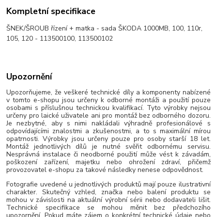
Kompletní specifikace
ŠNEK/ŠROUB řízení + matka - sada ŠKODA 1000MB, 100, 110r,
105, 120 - 113500100, 113500102
Upozornění
Upozorňujeme, že veškeré technické díly a komponenty nabízené
v tomto e-shopu jsou určeny k odborné montáži a použití pouze
osobami s příslušnou technickou kvalifikací. Tyto výrobky nejsou
určeny pro laické uživatele ani pro montáž bez odborného dozoru.
Je nezbytné, aby s nimi nakládali výhradně profesionálové s
odpovídajícími znalostmi a zkušenostmi, a to s maximální mírou
opatrnosti. Výrobky jsou určeny pouze pro osoby starší 18 let.
Montáž jednotlivých dílů je nutné svěřit odbornému servisu.
Nesprávná instalace či neodborné použití může vést k závadám,
poškození zařízení, majetku nebo ohrožení zdraví, přičemž
provozovatel e-shopu za takové následky nenese odpovědnost.
Fotografie uvedené u jednotlivých produktů mají pouze ilustrativní
charakter. Skutečný vzhled, značka nebo balení produktu se
mohou v závislosti na aktuální výrobní sérii nebo dodavateli lišit.
Technické specifikace se mohou měnit bez předchozího
upozornění. Pokud máte zájem o konkrétní technické údaje nebo