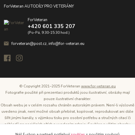
ForVeteran AUTODÍLY PRO VETERÁNY
ForVeteran
+420 601 335 207
(Po-Pá, 9:30-15:30 hod.)
forveteran@post.cz, info@for-veteran.eu
© Copyright 2021–2025 ForVeteran
www.for-veteran.eu
Fotografie použité při prezentaci produktů jsou ilustrativní, obrázky mají
pouze ilustrativní charakter.
Obsah webu je v celém rozsahu chráněn autorským právem. Není-li výslovně
uvedeno jinak, není možné obsah přebírat, kopírovat, reprodukovat ani dále
šířit jinými kanály, s výjimkou tisku pro osobní potřebu a stručných citací či
náhledů na sociálních sítích s uvedením zdroje. Souhlas s užitím obsahu
musí být vždy písemný a lze o něj požádat. Vlastníkem a provozovatelem
Náš E-shop a partneři potřebují
souhlas
s použitím souborů