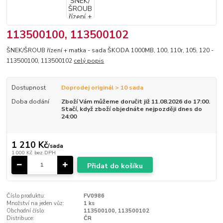
113500100, 113500102
ŠNEK/ŠROUB řízení + matka - sada ŠKODA 1000MB, 100, 110r, 105, 120 -
113500100, 113500102
celý popis
Dostupnost
Doprodej originál > 10 sada
Doba dodání
Zboží Vám můžeme doručit již 11.08.2026 do 17:00.
Stačí, když zboží objednáte nejpozději dnes do
24:00
1 210 Kč
/
sada
1 000 Kč
bez DPH
Přidat do košíku
Číslo produktu:
FV0986
Množství na jeden vůz:
1 ks
Obchodní číslo:
113500100, 113500102
Distribuce:
ČR