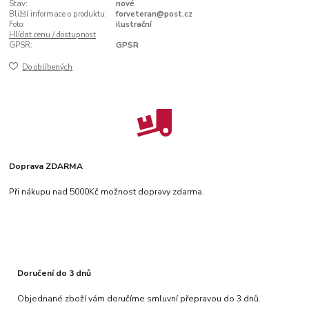
Stav:
nové
Bližší informace o produktu:
forveteran@post.cz
Foto:
ilustrační
Hlídat cenu / dostupnost
GPSR:
GPSR
Do oblíbených
Doprava ZDARMA
Při nákupu nad 5000Kč možnost dopravy zdarma.
Doručení do 3 dnů
Objednané zboží vám doručíme smluvní přepravou do 3 dnů.