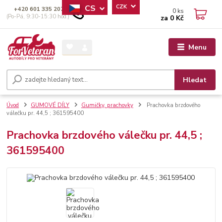
CS
CZK
+420 601 335 207
0
ks
(Po-Pá, 9:30-15:30 hod.)
za
0 Kč
Menu
Hledat
Úvod
GUMOVÉ DÍLY
Gumičky, prachovky
Prachovka brzdového
válečku pr. 44,5 ; 361595400
Prachovka brzdového válečku pr. 44,5 ;
361595400