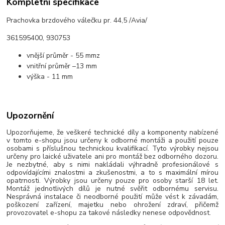
Kompletní specifikace
Prachovka brzdového válečku pr. 44,5 /Avia/
361595400, 930753
vnější průměr - 55 mmz
vnitřní průměr –13 mm
výška - 11 mm
Upozornění
Upozorňujeme, že veškeré technické díly a komponenty nabízené
v tomto e-shopu jsou určeny k odborné montáži a použití pouze
osobami s příslušnou technickou kvalifikací. Tyto výrobky nejsou
určeny pro laické uživatele ani pro montáž bez odborného dozoru.
Je nezbytné, aby s nimi nakládali výhradně profesionálové s
odpovídajícími znalostmi a zkušenostmi, a to s maximální mírou
opatrnosti. Výrobky jsou určeny pouze pro osoby starší 18 let.
Montáž jednotlivých dílů je nutné svěřit odbornému servisu.
Nesprávná instalace či neodborné použití může vést k závadám,
poškození zařízení, majetku nebo ohrožení zdraví, přičemž
provozovatel e-shopu za takové následky nenese odpovědnost.