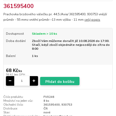
361595400
Prachovka brzdového válečku pr. 44,5 /Avia/ 361595400, 930753 vnější
průměr - 55 mmz vnitřní průměr –13 mm výška - 11 mm
celý popis
Dostupnost
Skladem > 10 ks
Doba dodání
Zboží Vám můžeme doručit již 10.08.2026 do 17:00.
Stačí, když zboží objednáte nejpozději do zítra do
8:00
Balení
1 ks
68 Kč
/
ks
56 Kč
bez DPH
Přidat do košíku
Číslo produktu:
FV0246
Množství na jeden vůz:
8 ks
Obchodní číslo:
361595400, 930753
Distribuce:
ČR
Stav:
nové