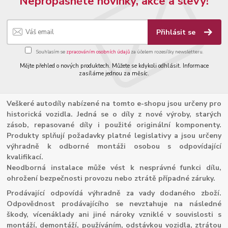
Nepropásněte novinky, akce a slevy!
Přihlásit se
Souhlasím se
zpracováním osobních údajů
za účelem rozesílky newsletteru.
Mějte přehled o nových produktech. Můžete se kdykoli odhlásit. Informace
zasíláme jednou za měsíc.
Veškeré autodíly nabízené na tomto e-shopu jsou určeny pro
historická vozidla. Jedná se o díly z nové výroby, starých
zásob, repasované díly i použité originální komponenty.
Produkty splňují požadavky platné legislativy a jsou určeny
výhradně k odborné montáži osobou s odpovídající
kvalifikací.
Neodborná instalace může vést k nesprávné funkci dílu,
ohrožení bezpečnosti provozu nebo ztrátě případné záruky.
Prodávající odpovídá výhradně za vady dodaného zboží.
Odpovědnost prodávajícího se nevztahuje na následné
škody, vícenáklady ani jiné nároky vzniklé v souvislosti s
montáží, demontáží, používáním, odstávkou vozidla, ztrátou