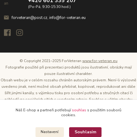
+420 601 335 207
(Po-Pá, 9:30-15:30 hod.)
forveteran@post.cz, info@for-veteran.eu
© Copyright 2021–2025 ForVeteran
www.for-veteran.eu
Fotografie použité při prezentaci produktů jsou ilustrativní, obrázky mají
pouze ilustrativní charakter.
Obsah webu je v celém rozsahu chráněn autorským právem. Není-li výslovně
uvedeno jinak, není možné obsah přebírat, kopírovat, reprodukovat ani dále
šířit jinými kanály, s výjimkou tisku pro osobní potřebu a stručných citací či
náhledů na sociálních sítích s uvedením zdroje. Souhlas s užitím obsahu
musí být vždy písemný a lze o něj požádat. Vlastníkem a provozovatelem
Náš E-shop a partneři potřebují
souhlas
s použitím souborů
těchto webových stránek je Tomáš Oršel.
cookies.
Zdroj: Archiv společnosti ŠKODA AUTO
Souhlasím
Nastavení