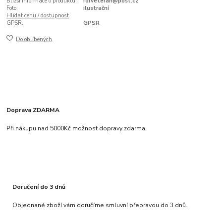
Bližší informace o produktu:
forveteran@post.cz
Foto:
ilustrační
Hlídat cenu / dostupnost
GPSR:
GPSR
Do oblíbených
Doprava ZDARMA
Při nákupu nad 5000Kč možnost dopravy zdarma.
Doručení do 3 dnů
Objednané zboží vám doručíme smluvní přepravou do 3 dnů.