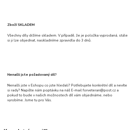
Zboží SKLADEM
Všechny díly držíme skladem. V případě, že je položka vyprodaná, stále
si ji lze objednat, naskladníme zpravidla do 3 dnů.
Nenašli jste požadovaný díl?
Nenašli jste v Eshopu co jste hledali? Potřebujete konkrétní díl a nevíte
si rady? Napište nám poptávku na náš E-mail forveteran@post.cz a
pokud to bude v našich možnostech díl vám objednáme, nebo
vyrobíme. Jsme tu pro Vás.